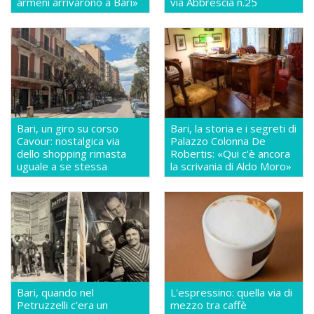
armeni arrivarono a Bari»
via Abbrescia n.25
Bari, un giro su corso
Bari, la storia e i segreti di
Cavour: nostalgica via
Palazzo Colonna De
dello shopping rimasta
Robertis: «Qui c'è ancora
uguale a se stessa
la scrivania di Aldo Moro»
Bari, quando nel
L'espressino: quella via di
Petruzzelli c'era un
mezzo tra caffè