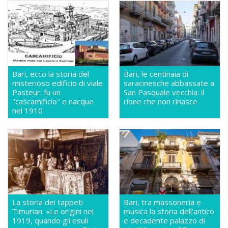
Bari, ecco la storia del
Bari, le centinaia di
misterioso edificio di viale
saracinesche abbassate a
Pasteur: fu un
San Pasquale vecchia: il
"cascamificio" e nacque
rione che non rinasce
nel 1910
La storia dei tappeti
Bari, tra massoneria e
Timurian: «Le origini nel
musica la storia dell'antico
1919, quando gli esuli
e decadente palazzo di