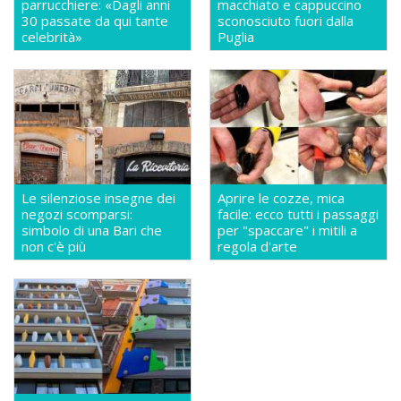
parrucchiere: «Dagli anni
macchiato e cappuccino
30 passate da qui tante
sconosciuto fuori dalla
celebrità»
Puglia
Le silenziose insegne dei
Aprire le cozze, mica
negozi scomparsi:
facile: ecco tutti i passaggi
simbolo di una Bari che
per "spaccare" i mitili a
non c'è più
regola d'arte