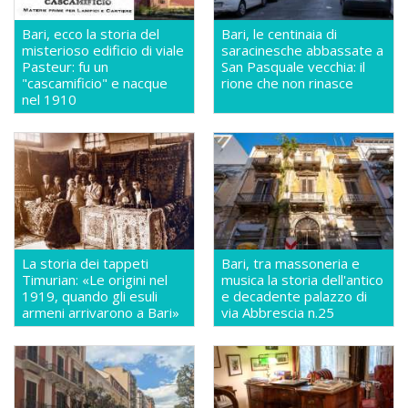
Bari, ecco la storia del
Bari, le centinaia di
misterioso edificio di viale
saracinesche abbassate a
Pasteur: fu un
San Pasquale vecchia: il
"cascamificio" e nacque
rione che non rinasce
nel 1910
La storia dei tappeti
Bari, tra massoneria e
Timurian: «Le origini nel
musica la storia dell'antico
1919, quando gli esuli
e decadente palazzo di
armeni arrivarono a Bari»
via Abbrescia n.25