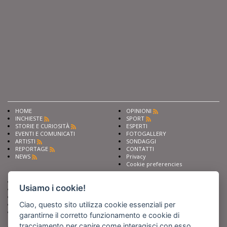
HOME
OPINIONI
INCHIESTE
SPORT
STORIE E CURIOSITÀ
ESPERTI
EVENTI E COMUNICATI
FOTOGALLERY
ARTISTI
SONDAGGI
REPORTAGE
CONTATTI
NEWS
Privacy
Cookie preferencies
Chiedi ai nostri esperti
Seguici su
Usiamo i cookie!
Scrivi alla redazione
Fai pubblicità con noi
Ciao, questo sito utilizza cookie essenziali per
Sostieni Barinedita
Iscriviti al nostro corso di
garantirne il corretto funzionamento e cookie di
giornalismo
tracciamento per capire come interagisci con esso.