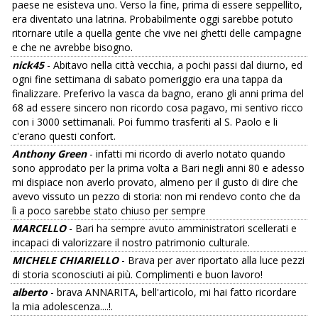
paese ne esisteva uno. Verso la fine, prima di essere seppellito,
era diventato una latrina. Probabilmente oggi sarebbe potuto
ritornare utile a quella gente che vive nei ghetti delle campagne
e che ne avrebbe bisogno.
nick45
- Abitavo nella città vecchia, a pochi passi dal diurno, ed
ogni fine settimana di sabato pomeriggio era una tappa da
finalizzare. Preferivo la vasca da bagno, erano gli anni prima del
68 ad essere sincero non ricordo cosa pagavo, mi sentivo ricco
con i 3000 settimanali. Poi fummo trasferiti al S. Paolo e li
c'erano questi confort.
Anthony Green
- infatti mi ricordo di averlo notato quando
sono approdato per la prima volta a Bari negli anni 80 e adesso
mi dispiace non averlo provato, almeno per il gusto di dire che
avevo vissuto un pezzo di storia: non mi rendevo conto che da
lì a poco sarebbe stato chiuso per sempre
MARCELLO
- Bari ha sempre avuto amministratori scellerati e
incapaci di valorizzare il nostro patrimonio culturale.
MICHELE CHIARIELLO
- Brava per aver riportato alla luce pezzi
di storia sconosciuti ai più. Complimenti e buon lavoro!
alberto
- brava ANNARITA, bell'articolo, mi hai fatto ricordare
la mia adolescenza....!.