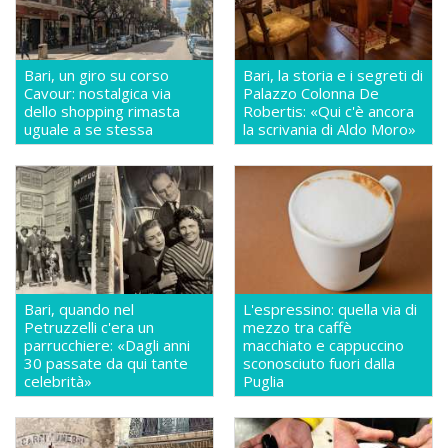
Bari, un giro su corso
Bari, la storia e i segreti di
Cavour: nostalgica via
Palazzo Colonna De
dello shopping rimasta
Robertis: «Qui c'è ancora
uguale a se stessa
la scrivania di Aldo Moro»
Bari, quando nel
L'espressino: quella via di
Petruzzelli c'era un
mezzo tra caffè
parrucchiere: «Dagli anni
macchiato e cappuccino
30 passate da qui tante
sconosciuto fuori dalla
celebrità»
Puglia