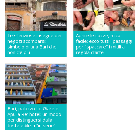
Le silenziose insegne dei
Aprire le cozze, mica
negozi scomparsi:
facile: ecco tutti i passaggi
simbolo di una Bari che
per "spaccare" i mitili a
non c'è più
regola d'arte
Bari, palazzo Le Giare e
Apulia Re' hotel: un modo
per distinguersi dalla
triste edilizia "in serie"