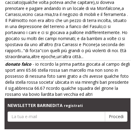
cacciato(qualche volta poteva anche capitare),si doveva
prenotare e pagare andando in un locale di via Monfalcone,a
Carrassi,vicino casa mia,tra il negozio di mobili e il ferramenta .
Il Palmiotto non era altro che un pezzo di terra incolta, situato
in una depressione del terreno a fianco del Fasulo;ci si
portavano i cani e ci si giocava a pallone indifferentemente. Ho
giocato su molti dei campi nominati; e da bambini a volte ci si
spostava da uno all'altro (tra Carrassi e Picone)a seconda dei
rapporti..."di forza"con quelli più grandi o più violenti di noi. Età
straordinaria,altre epoche,un'altra città...
donato falco
- io ricordo la prima partita giocata al campo degli
sport anni 65.66 stella rossa san marcello ma non sono in
possesso di nessuna foto sarei grato a chi avesse qualche foto
della stella rossa societa' ubicata in via mirenghi bari presidente
il sig.abbrescia 66.67 ricordo qualche squadra del girone la
rossano via bovio lìardita bari vecchia ed altri
NEWSLETTER BARINEDITA
registrati