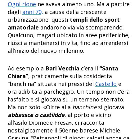
Ogni rione
ne aveva almeno uno. Ma a partire
dagli
anni 70,
a causa della crescente
urbanizzazione, questi
templi dello sport
amatoriale
andarono via via scomparendo.
Qualcuno, magari ubicato in aree periferiche,
riuscì a mantenersi in vita, fino ad arrendersi
all’inizio del nuovo millennio.
Ad esempio a
Bari Vecchia
c’era il
“Santa
Chiara”
, praticamente sulla cosiddetta
“banchina” situata nei pressi del
Castello
e
ora adibita a parcheggio. Un tempo non c’era
l’asfalto e si giocava su un terreno sterrato.
Ma non solo. «Oltre alla
banchine
si giocava
abbassce o castìidde
, al porto e vicino
all’asilo Diomede Fresa», ci racconta
nostalgicamente il 50enne barese Michele
Gravina. “Rettangoli di gioco” calcati anche da