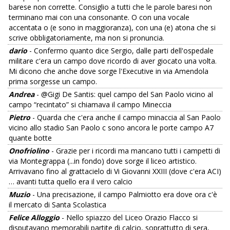
barese non corrette. Consiglio a tutti che le parole baresi non
terminano mai con una consonante. O con una vocale
accentata o (e sono in maggioranza), con una (e) atona che si
scrive obbligatoriamente, ma non si pronuncia.
dario
- Confermo quanto dice Sergio, dalle parti dell'ospedale
militare c'era un campo dove ricordo di aver giocato una volta.
Mi dicono che anche dove sorge l'Executive in via Amendola
prima sorgesse un campo.
Andrea
- @Gigi De Santis: quel campo del San Paolo vicino al
campo “recintato” si chiamava il campo Mineccia
Pietro
- Quarda che c'era anche il campo minaccia al San Paolo
vicino allo stadio San Paolo c sono ancora le porte campo A7
quante botte
Onofriolino
- Grazie per i ricordi ma mancano tutti i campetti di
via Montegrappa (...in fondo) dove sorge il liceo artistico.
Arrivavano fino al grattacielo di Vi Giovanni XXIII (dove c'era ACI)
… avanti tutta quello era il vero calcio
Muzio
- Una precisazione, il campo Palmiotto era dove ora c'è
il mercato di Santa Scolastica
Felice Alloggio
- Nello spiazzo del Liceo Orazio Flacco si
disputavano memorabili partite di calcio, soprattutto di sera,