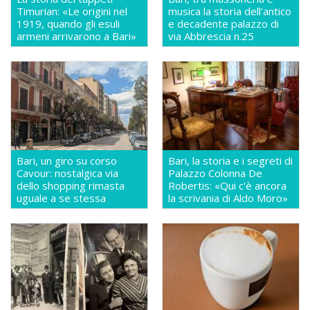
Timurian: «Le origini nel
musica la storia dell'antico
1919, quando gli esuli
e decadente palazzo di
armeni arrivarono a Bari»
via Abbrescia n.25
Bari, un giro su corso
Bari, la storia e i segreti di
Cavour: nostalgica via
Palazzo Colonna De
dello shopping rimasta
Robertis: «Qui c'è ancora
uguale a se stessa
la scrivania di Aldo Moro»