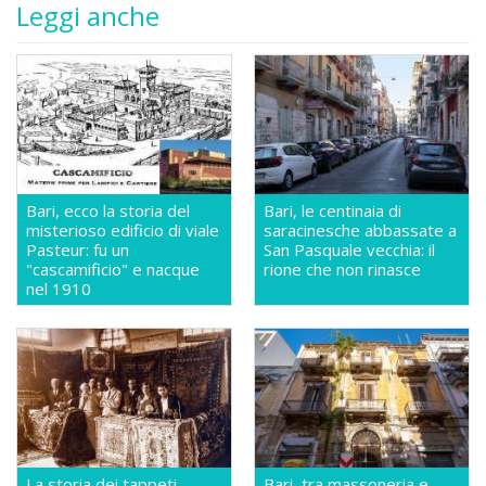
Leggi anche
Bari, ecco la storia del
Bari, le centinaia di
misterioso edificio di viale
saracinesche abbassate a
Pasteur: fu un
San Pasquale vecchia: il
"cascamificio" e nacque
rione che non rinasce
nel 1910
La storia dei tappeti
Bari, tra massoneria e