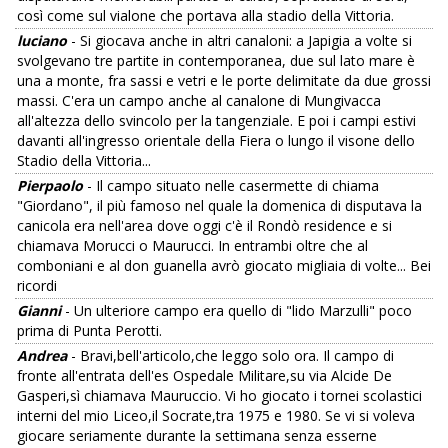
così come sul vialone che portava alla stadio della Vittoria.
luciano
- Si giocava anche in altri canaloni: a Japigia a volte si
svolgevano tre partite in contemporanea, due sul lato mare è
una a monte, fra sassi e vetri e le porte delimitate da due grossi
massi. C'era un campo anche al canalone di Mungivacca
all'altezza dello svincolo per la tangenziale. E poi i campi estivi
davanti all'ingresso orientale della Fiera o lungo il visone dello
Stadio della Vittoria...
Pierpaolo
- Il campo situato nelle casermette di chiama
"Giordano", il più famoso nel quale la domenica di disputava la
canicola era nell'area dove oggi c'è il Rondò residence e si
chiamava Morucci o Maurucci. In entrambi oltre che al
comboniani e al don guanella avrò giocato migliaia di volte... Bei
ricordi
Gianni
- Un ulteriore campo era quello di "lido Marzulli" poco
prima di Punta Perotti.
Andrea
- Bravi,bell'articolo,che leggo solo ora. Il campo di
fronte all'entrata dell'es Ospedale Militare,su via Alcide De
Gasperi,sì chiamava Mauruccio. Vi ho giocato i tornei scolastici
interni del mio Liceo,il Socrate,tra 1975 e 1980. Se vi si voleva
giocare seriamente durante la settimana senza esserne