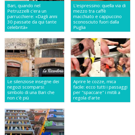
Bari, quando nel
L'espressino: quella via di
Petruzzelli c'era un
mezzo tra caffè
parrucchiere: «Dagli anni
macchiato e cappuccino
30 passate da qui tante
sconosciuto fuori dalla
celebrità»
Puglia
Le silenziose insegne dei
Aprire le cozze, mica
negozi scomparsi:
facile: ecco tutti i passaggi
simbolo di una Bari che
per "spaccare" i mitili a
non c'è più
regola d'arte