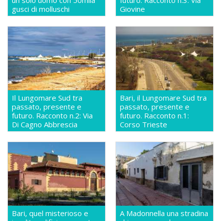
gusci di molluschi
Giovine
Il Lungomare Sud tra
Bari, il Lungomare Sud tra
passato, presente e
passato, presente e
futuro. Racconto n.2: Via
futuro. Racconto n.1:
Di Cagno Abbrescia
Corso Trieste
Bari, quel misterioso e
A Madonnella una stradina