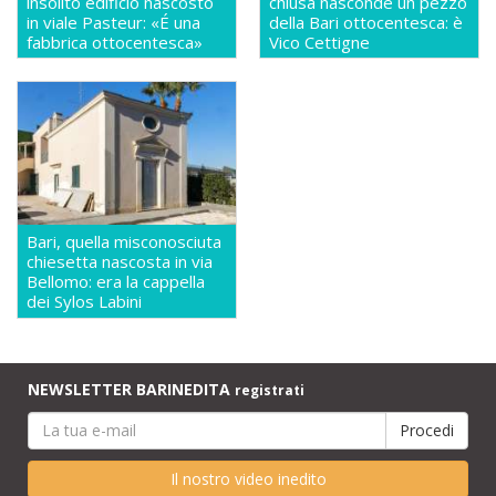
insolito edificio nascosto
chiusa nasconde un pezzo
in viale Pasteur: «É una
della Bari ottocentesca: è
fabbrica ottocentesca»
Vico Cettigne
Bari, quella misconosciuta
chiesetta nascosta in via
Bellomo: era la cappella
dei Sylos Labini
NEWSLETTER BARINEDITA
registrati
Il nostro video inedito