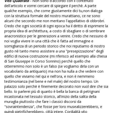
Vito Quadrato
- Non sono d'accordo con il contenuto
dell'articolo e vorrei cercare di spiegare il perchè. A parte
qualche esempio, che come giustamente dici tu,non dialoga
con la struttura formale del nostro murattiano, ce ne sono
alcuni che secondo me non meritano l'appellativo di obbrobri.
Credo che ogni società di ogni epoca ha il diritto di esprimere la
propria idea di architettura, a costo di sbagliare o di sembrare
anacronistico per le generazioni a venire. Credo che nessuno di
noi voglia vivere in una città che è fatta ad immagine e
somiglianza di un periodo storico che noi reputiamo di nostro
gusto nè tanto meno assistere a una "presepizzazione" degli
edifici di nuova costruzione (mi riferisco ad esempio alla chiesa
di San Giuseppe in Corso Sonnino) perchè quello che
otterremmo non solo è un falso (se vogliamo dirla con un
vocabolario da antiquario) ma non ha nulla a che vedere con
quello che viviamo nel qui e nell'ora, e non è nemmeno
testimonianza (nel bene e nel male) del nostro tempo. Un
palazzo solo perchè è finemente decorato non vuol dire che sia
bello. Io parlerei più di quanto è bella la banca di petrignani
incastonata nel tessuto storico, all'inizio della salita della
muraglia piuttosto che fare i classici discorsi da
"sovraintendenza", che fosse per loro musealizzerebbero, e
quindi pietrificherebbero, città intere. Cordialità vito