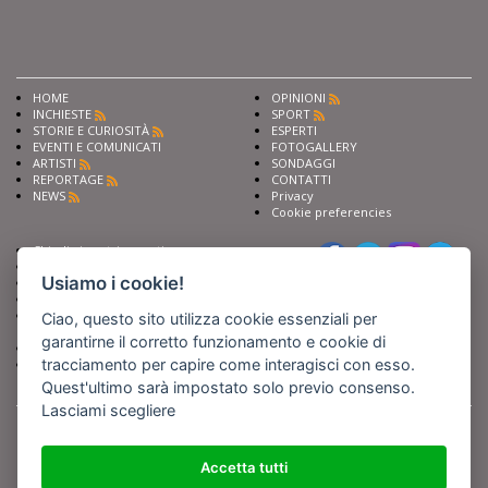
HOME
OPINIONI
INCHIESTE
SPORT
STORIE E CURIOSITÀ
ESPERTI
EVENTI E COMUNICATI
FOTOGALLERY
ARTISTI
SONDAGGI
REPORTAGE
CONTATTI
NEWS
Privacy
Cookie preferencies
Chiedi ai nostri esperti
Seguici su
Scrivi alla redazione
Usiamo i cookie!
Fai pubblicità con noi
Sostieni Barinedita
Iscriviti al nostro corso di
Ciao, questo sito utilizza cookie essenziali per
giornalismo
garantirne il corretto funzionamento e cookie di
Compra i nostri libri
tracciamento per capire come interagisci con esso.
Entra in Barinedita Map
Quest'ultimo sarà impostato solo previo consenso.
Lasciami scegliere
BARIREPORT s.a.s.
, Partita IVA 07355350724
Powered by
Netboom
Copyright BARIREPORT s.a.s. All rights reserved - Tutte le fotografie recanti il
logo di Barinedita sono state commissionate da BARIREPORT s.a.s. che ne
Accetta tutti
detiene i Diritti d'Autore e sono state prodotte nell'anno 2012 e seguenti