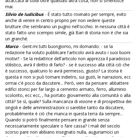
attaccata ai soldi oltre qualsiasi altra cosa, non si smentisce
mai.
Silvio de Iudicibus
- É stato tutto rovinato per sempre, evito
anche di venire in centro proprio per non vedere queste
brutture che sembrano un pugno nell'occhio. In nessuna città é
stato fatto uno scempio simile, già Bari di storia non é che sia
un granché.
Marco
- Gent.mi tutti buongiorno, mi domando: - se la
redazione ha voluto pubblicare l'articolo avrà avuto i suoi buoni
motivi? - Se la redattrice dell'articolo non apprezza il paradosso
stilistico, avrà il diritto di farlo? - se è successo alla città ciò che
è successo, qualcuno lo avrà permesso, giusto? La storia è
questa e non si può tornare indietro, sui gusti, le narrazioni, ecc
ormai c'è poco da discutere... Però, vien da pensare: abbattere
edifici storici per far largo a cemento armato, ferro, alluminio
scolorito, ecc ecc, , ha portato giovamento alla comunità o alla
città? Se sì, quale? Sulla mancanza di visione e di prospettiva dei
singoli e delle amministrazioni ci sarebbe tanto da discutere,
probabilmente è ciò che manca in questa terra da sempre...
Quando si potrò finalmente pensare in grande senza
necessariamente speculare o fare cassa? I mali del secolo
scorso pare non abbiano insegnato nulla, auguriamoci un