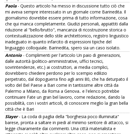
Paola
- Questo articolo ha messo in discussione tutto ciò che
mi aveva sempre interessato in un giornale come Barinedita. Il
giornalismo dovrebbe essere prima di tutto informazione, cosa
che qui manca completamente. Giudizi personali, appiattiti dalla
riduzione al "bello/brutto", mancanza di ricostruzione storica o
contestualizzazione dello stile architettonico, registro linguistico
inadeguato in quanto infarcito di espressioni tipiche del
linguaggio colloquiale. Barinedita, spero sia un caso isolato.
Antonio
- Complimenti per l'articolo Un paio di generazioni,
dalle autorità (politico-amministrative, uffici tecnici,
sovrintendenze, etc.) ai costruttori, ai media complici,
dovrebbero chiedere perdono per lo scempio edilizio
perpetrato, dal dopoguerra fino agli anni 80, che ha deturpato il
volto del Bel Paese a Bari come in tantissime altre città da
Palermo a Milano, da Roma a Genova.. e l'elenco potrebbe
continuare Fate un gran bel lavoro, come redazione, dando la
possibilità, con i vostri articoli, di conoscere meglio la gran bella
città che è Bari
Slayer
- La coda di paglia della "borghesia poco illuminata"
barese, pronta a saltare in piedi al minimo sentore di attacco, si
legge chiaramente dai commenti. Una città materialista e