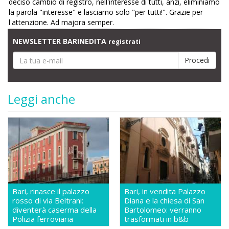
deciso cambio di registro, nell'interesse di tutti, anzi, eliminiamo
la parola "interesse" e lasciamo solo "per tutti!". Grazie per
l'attenzione. Ad majora semper.
NEWSLETTER BARINEDITA
registrati
Leggi anche
Bari, rinasce il palazzo
Bari, in vendita Palazzo
rosso di via Beltrani:
Diana e la chiesa di San
diventerà caserma della
Bartolomeo: verranno
Polizia ferroviaria
trasformati in b&b