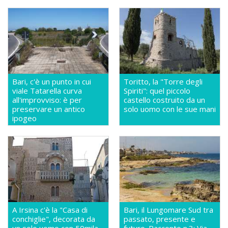
Bari, c'è un punto in cui
Toritto, la "Torre degli
viale Tatarella curva
Spiriti": quel piccolo
all'improvviso: è per
castello costruito da un
preservare un antico
solo uomo con le sue mani
ipogeo
A Irsina c'è la "Casa di
Bari, il Lungomare Sud tra
conchiglie", decorata da
passato, presente e
un solo uomo con 50mila
futuro. Racconto n.3: Via