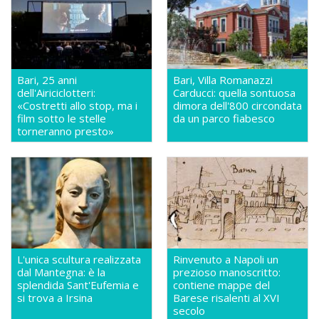
Bari, 25 anni
Bari, Villa Romanazzi
dell'Airiciclotteri:
Carducci: quella sontuosa
«Costretti allo stop, ma i
dimora dell'800 circondata
film sotto le stelle
da un parco fiabesco
torneranno presto»
L'unica scultura realizzata
Rinvenuto a Napoli un
dal Mantegna: è la
prezioso manoscritto:
splendida Sant'Eufemia e
contiene mappe del
si trova a Irsina
Barese risalenti al XVI
secolo