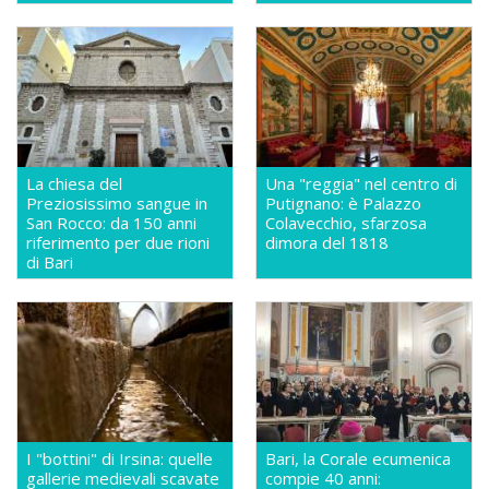
La chiesa del
Una "reggia" nel centro di
Preziosissimo sangue in
Putignano: è Palazzo
San Rocco: da 150 anni
Colavecchio, sfarzosa
riferimento per due rioni
dimora del 1818
di Bari
I "bottini" di Irsina: quelle
Bari, la Corale ecumenica
gallerie medievali scavate
compie 40 anni: