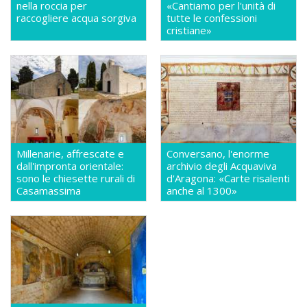
nella roccia per
«Cantiamo per l'unità di
raccogliere acqua sorgiva
tutte le confessioni
cristiane»
Millenarie, affrescate e
Conversano, l'enorme
dall'impronta orientale:
archivio degli Acquaviva
sono le chiesette rurali di
d'Aragona: «Carte risalenti
Casamassima
anche al 1300»