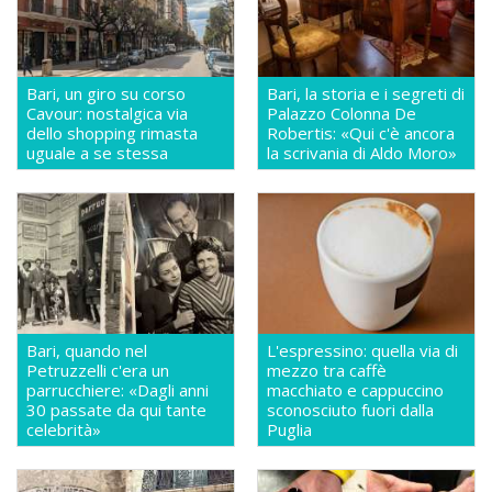
Bari, un giro su corso
Bari, la storia e i segreti di
Cavour: nostalgica via
Palazzo Colonna De
dello shopping rimasta
Robertis: «Qui c'è ancora
uguale a se stessa
la scrivania di Aldo Moro»
Bari, quando nel
L'espressino: quella via di
Petruzzelli c'era un
mezzo tra caffè
parrucchiere: «Dagli anni
macchiato e cappuccino
30 passate da qui tante
sconosciuto fuori dalla
celebrità»
Puglia