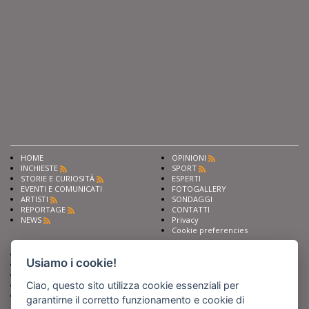
HOME
OPINIONI
INCHIESTE
SPORT
STORIE E CURIOSITÀ
ESPERTI
EVENTI E COMUNICATI
FOTOGALLERY
ARTISTI
SONDAGGI
REPORTAGE
CONTATTI
NEWS
Privacy
Cookie preferencies
Chiedi ai nostri esperti
Seguici su
Usiamo i cookie!
Scrivi alla redazione
Fai pubblicità con noi
Ciao, questo sito utilizza cookie essenziali per
Sostieni Barinedita
Iscriviti al nostro corso di
garantirne il corretto funzionamento e cookie di
giornalismo