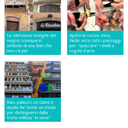
Le silenziose insegne dei
Aprire le cozze, mica
negozi scomparsi:
facile: ecco tutti i passaggi
simbolo di una Bari che
per "spaccare" i mitili a
non c'è più
regola d'arte
Bari, palazzo Le Giare e
Apulia Re' hotel: un modo
per distinguersi dalla
triste edilizia "in serie"