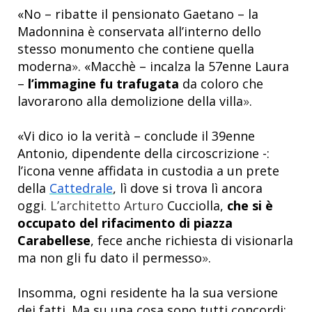
«No – ribatte il pensionato Gaetano – la
Madonnina è conservata
all’interno dello
stesso monumento che contiene quella
moderna
»
.
«Macchè – incalza la 57enne Laura
–
l’immagine fu trafugata
da coloro che
lavorarono alla demolizione della villa
»
.
«Vi dico io la verità – conclude il 39enne
Antonio, dipendente della circoscrizione -:
l’icona
venne affidata in custodia a un prete
della
Cattedrale
, lì dove si trova lì ancora
oggi
. L’architetto Arturo
Cucciolla,
che si è
occupato del rifacimento di piazza
Carabellese
, fece anche richiesta di visionarla
ma non gli fu dato il permesso
»
.
Insomma, ogni residente ha la sua versione
dei fatti. Ma su una cosa sono tutti concordi: