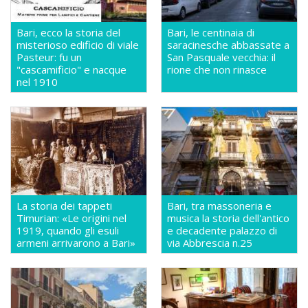
Bari, ecco la storia del
Bari, le centinaia di
misterioso edificio di viale
saracinesche abbassate a
Pasteur: fu un
San Pasquale vecchia: il
"cascamificio" e nacque
rione che non rinasce
nel 1910
La storia dei tappeti
Bari, tra massoneria e
Timurian: «Le origini nel
musica la storia dell'antico
1919, quando gli esuli
e decadente palazzo di
armeni arrivarono a Bari»
via Abbrescia n.25