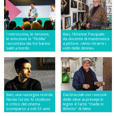
I retroscena, le tensioni,
Bari, l'83enne Pasquale:
le emozioni: la "Flotilla"
da docente di matematica
raccontata dai tre baresi
a pittore. «Amo ritrarre i
saliti a bordo
volti delle donne»
Bari, una rassegna ricorda
Dai bracciali con i noccioli
Nicola Curzio: lo studioso
delle olive ai presepi in
e critico del cinema
legno: è l'arte "made in
scomparso a soli 33 anni
Bitetto" di Mino