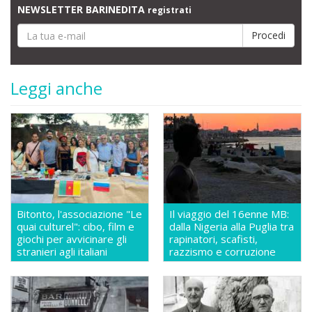
NEWSLETTER BARINEDITA
registrati
Leggi anche
Bitonto, l'associazione "Le
Il viaggio del 16enne MB:
quai culturel": cibo, film e
dalla Nigeria alla Puglia tra
giochi per avvicinare gli
rapinatori, scafisti,
stranieri agli italiani
razzismo e corruzione