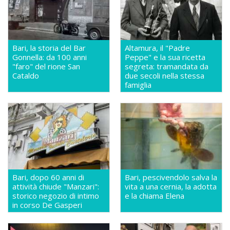
Bari, la storia del Bar
Altamura, il "Padre
Gonnella: da 100 anni
Peppe" e la sua ricetta
"faro" del rione San
segreta: tramandata da
Cataldo
due secoli nella stessa
famiglia
Bari, dopo 60 anni di
Bari, pescivendolo salva la
attività chiude "Manzari":
vita a una cernia, la adotta
storico negozio di intimo
e la chiama Elena
in corso De Gasperi