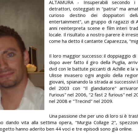
ALTAMURA - Insuperabili secondo i 
detrattori, osteggiati in "patria" ma amatis
curioso destino dei doppiatori del
entertainment", un gruppo di ragazzi di 
anni reinterpreta scene e film interi trad
locale. Il risultato a nostro parere è irres
come ha detto il cantante Caparezza, "migli
Il loro maggior successo: il doppiaggio di
dopo aver fatto il giro della Puglia, arriv
dvd con le battute piccanti di Achille e la
Ulisse invasero ogni angolo della region
giovani, spianando la strada ai successivi 
del 2003 con "Il glandiatore" arrivar
Furious" nel 2006, "2 fast 2 furious" nel 
nel 2008 e "Trecind" nel 2009.
Una passione che per uno di loro si è tras
no dando vita alla settima opera, "Murgia Collage 2", spezzoni
rogetto hanno aderito ben 44 voci e tre episodi sono già online.