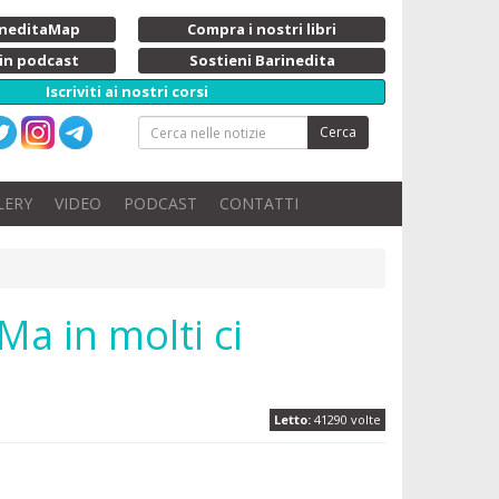
rineditaMap
Compra i nostri libri
 in podcast
Sostieni Barinedita
Iscriviti ai nostri corsi
Cerca
LERY
VIDEO
PODCAST
CONTATTI
Ma in molti ci
Letto:
41290 volte