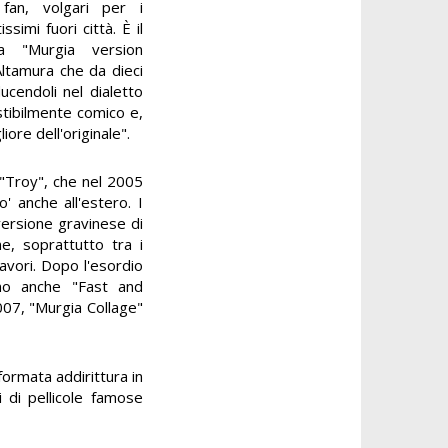
fan, volgari per i
simi fuori città. È il
la "Murgia version
Altamura che da dieci
ucendoli nel dialetto
istibilmente comico e,
ore dell'originale".
 "Troy", che nel 2005
o' anche all'estero. I
 versione gravinese di
e, soprattutto tra i
lavori. Dopo l'esordio
ono anche "Fast and
2007, "Murgia Collage"
formata addirittura in
 di pellicole famose