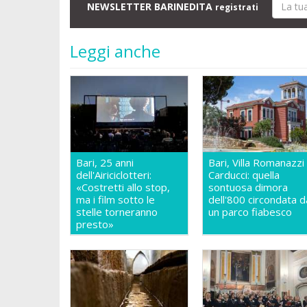
NEWSLETTER BARINEDITA
registrati
Leggi anche
Bari, 25 anni
Bari, Villa Romanazzi
dell'Airiciclotteri:
Carducci: quella
«Costretti allo stop,
sontuosa dimora
ma i film sotto le
dell'800 circondata d
stelle torneranno
un parco fiabesco
presto»