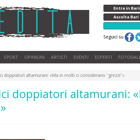
Entra in Ba
Ascolta Bari
Seguici su
SPORT
OPINIONI
ARTISTI
EVENTI
ESPERTI
FOTOGAL
ci doppiatori altamurani: «Ma in molti ci considerano ''grezzi''»
ici doppiatori altamurani: «
'»