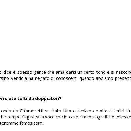
i lo dice è spesso gente che ama darsi un certo tono e si nasconde
ersino Vendola ha negato di conoscerci quando abbiamo presentat
vi siete tolti da doppiatori?
onda da Chiambretti su Italia Uno e teniamo molto all'amicizi
lche tempo fa girava la voce che le case cinematografiche volesse
enteremmo famosissimi!