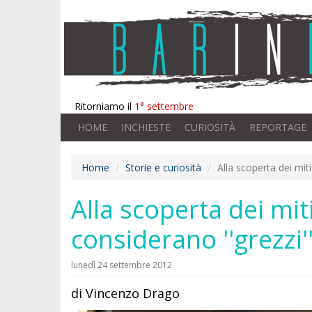
Ritorniamo il
1° settembre
HOME
INCHIESTE
CURIOSITÀ
REPORTAGE
Home
Storie e curiosità
Alla scoperta dei miti
Alla scoperta dei mit
considerano ''grezzi'
lunedì 24 settembre 2012
di Vincenzo Drago