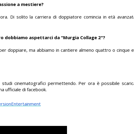
assione a mestiere?
ora. Di solito la carriera di doppiatore comincia in età avanza
ltro dobbiamo aspettarci da "Murgia Collage 2"?
po per doppiare, ma abbiamo in cantiere almeno quattro o cinque ep
, studi cinematografici permettendo. Per ora è possibile scarica
na ufficiale di facebook.
rsionEntertainment