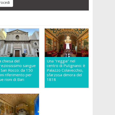
a chiesa del
Una "reggia" nel
reziosissimo sangue
centro di Putignano: è
n San Rocco: da 150
Palazzo Colavecchio,
nni riferimento per
sfarzosa dimora del
ue rioni di Bari
1818