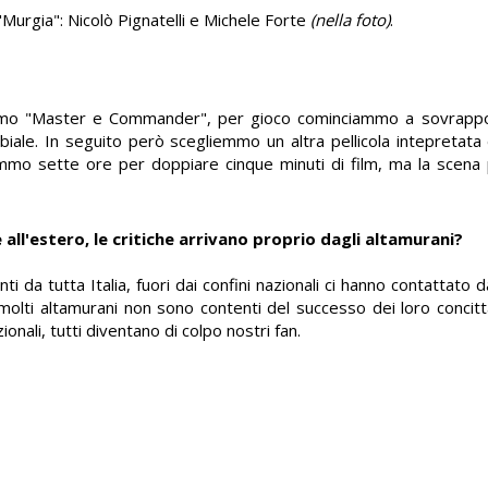
"Murgia": Nicolò Pignatelli e Michele Forte
(nella foto)
.
amo "Master e Commander", per gioco cominciammo a sovrappor
labiale. In seguito però scegliemmo un altra pellicola intepretata
mmo sette ore per doppiare cinque minuti di film, ma la scena 
ll'estero, le critiche arrivano proprio dagli altamurani?
da tutta Italia, fuori dai confini nazionali ci hanno contattato d
molti altamurani non sono contenti del successo dei loro concitta
onali, tutti diventano di colpo nostri fan.