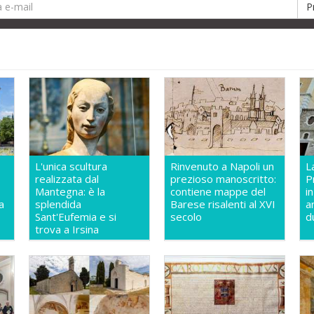
L'unica scultura
Rinvenuto a Napoli un
L
realizzata dal
prezioso manoscritto:
P
Mantegna: è la
contiene mappe del
i
a
splendida
Barese risalenti al XVI
a
Sant'Eufemia e si
secolo
d
trova a Irsina