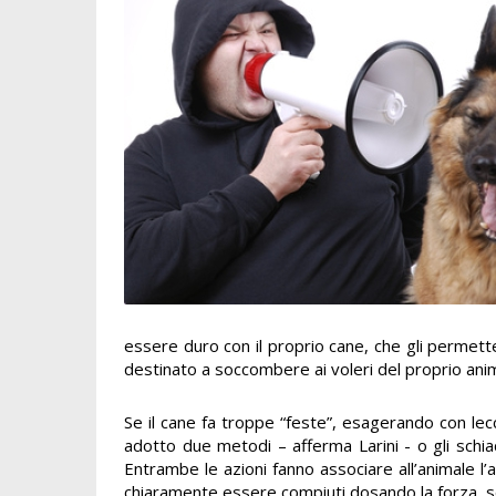
essere duro con il proprio cane, che gli permette 
destinato a soccombere ai voleri del proprio ani
Se il cane fa troppe “feste”, esagerando con lecc
adotto due metodi – afferma Larini - o gli sch
Entrambe le azioni fanno associare all’animale l
chiaramente essere compiuti dosando la forza, s