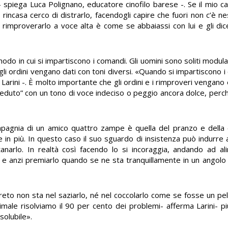
 spiega Luca Polignano, educatore cinofilo barese -. Se il mio ca
incasa cerco di distrarlo, facendogli capire che fuori non c’è n
a rimproverarlo a voce alta è come se abbaiassi con lui e gli di
odo in cui si impartiscono i comandi. Gli uomini sono soliti modul
e gli ordini vengano dati con toni diversi. «Quando si impartiscono 
ma Larini -. È molto importante che gli ordini e i rimproveri vengan
 “seduto” con un tono di voce indeciso o peggio ancora dolce, perc
mpagnia di un amico quattro zampe è quella del pranzo e della 
e in più. In questo caso il suo sguardo di insistenza può indurre 
anarlo. In realtà così facendo lo si incoraggia, andando ad al
 e anzi premiarlo quando se ne sta tranquillamente in un angolo 
egreto non sta nel saziarlo, né nel coccolarlo come se fosse un pe
imale risolviamo il 90 per cento dei problemi- afferma Larini- p
solubile».