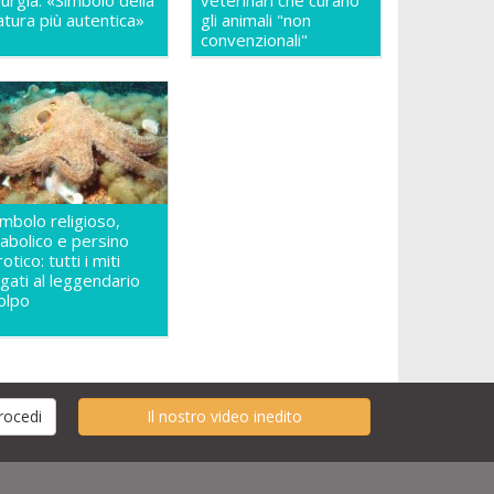
urgia: «Simbolo della
veterinari che curano
atura più autentica»
gli animali "non
convenzionali"
imbolo religioso,
iabolico e persino
otico: tutti i miti
egati al leggendario
olpo
Il nostro video inedito