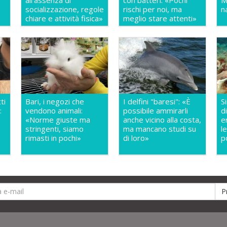
all'assenza di
con batteri: «Pochi
M
socializzazione, regole
rischi per noi, ma
n
chiare e attività fisica»
meglio stare attenti»
ti
Bari, i negozi che
I delfini "baresi": «È
S
:
vendono animali:
possibile ammirarli
d
«Norme giuste ma
anche vicino alla costa,
er
stringenti, siamo
ma mancano studi su
l
rimasti in pochi»
di loro»
p