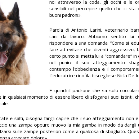
noi attraverso la coda, gli occhi e le o
sensibili nel percepire quello che ci sta
buoni padroni».
Parola di Antonio Larini, veterinario ba
cani da lavoro. Abbiamo sentito lui 
rispondere a una domanda: “Come si edu
fare ad evitare che diventi aggressivo, 
certo punto si metta lui a “comandare” in 
nel punire il suo atteggiamento sbag
contempo l’obbedienza e il comportamen
l’educatrice cinofila biscegliese Nicla De I
E quindi il padrone che sa solo coccolar
in qualsiasi momento di essere libero di sfogare i suoi istinti, c
male.
ate e salti, bisogna fargli capire che il suo atteggiamento non è 
iaccio una zampa oppure muovo la mia gamba in modo da dargli un
’alzarsi sulle zampe posteriori come a qualcosa di sbagliato. Qu
enza arrecare dolore».