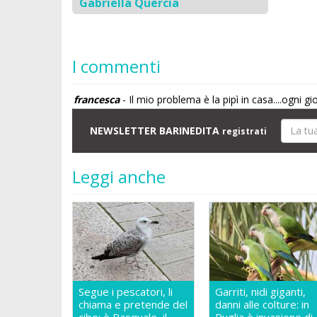
Gabriella Quercia
I commenti
francesca
- Il mio problema è la pipì in casa....ogni g
NEWSLETTER BARINEDITA
registrati
Leggi anche
Segue i pescatori, li
Garriti, nidi giganti,
chiama e pretende del
danni alle colture: in