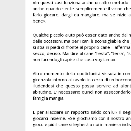
«In questi casi funziona anche un altro metodo -
anche quando sente semplicemente il vicino che r
farlo giocare, dargli da mangiare, ma se inizio 
bene».
Qualche piccolo aiuto può esser dato anche dal m
delle occasioni, ma per i cani è sconsigliabile ch
si stia in piedi di fronte al proprio cane – affer
secco, deciso. Mai dire al cane “resta”, “terra”,
non facendogli capire che cosa vogliamo».
Altro momento della quotidianità vissuta in co
gironzola intorno al tavolo in cerca di un boccon
illudendosi che questo possa servire ad allont
abitudine. E’ necessario quindi non assecondarlo
famiglia mangia.
E per allacciare un rapporto saldo con lui? Il s
giocarci insieme. «Se giochiamo con il nostro an
gioco e più il cane si legherà a noi in maniera indis