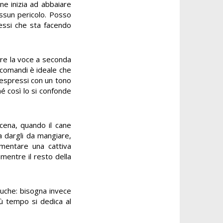
ne inizia ad abbaiare
essun pericolo. Posso
cessi che sta facendo
are la voce a seconda
i comandi è ideale che
o espressi con un tono
hé così lo si confonde
cena, quando il cane
a dargli da mangiare,
imentare una cattiva
mentre il resto della
luche: bisogna invece
iù tempo si dedica al