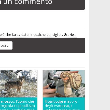
ia un commento
ù che fare....datemi qualche consiglio... Grazie...
rancesco, l'uomo che
Il particolare lavoro
otografa i lupi sull'Alta
degli esoticisti, i