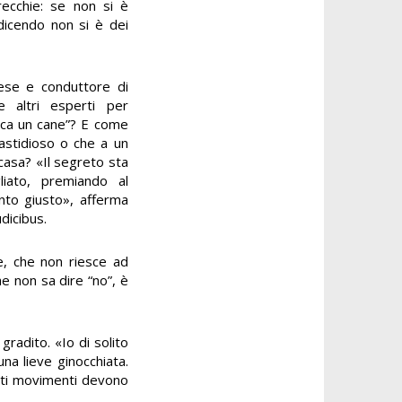
recchie: se non si è
 dicendo non si è dei
rese e conduttore di
e altri esperti per
ca un cane”? E come
fastidioso o che a un
casa? «Il segreto sta
liato, premiando al
to giusto», afferma
udicibus.
e, che non riesce ad
he non sa dire “no”, è
gradito. «Io di solito
a lieve ginocchiata.
esti movimenti devono