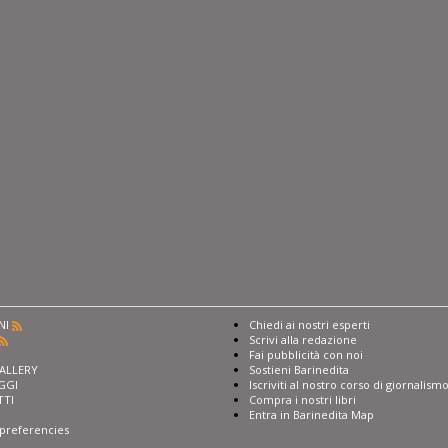
NI
Chiedi ai nostri esperti
Scrivi alla redazione
I
Fai pubblicità con noi
ALLERY
Sostieni Barinedita
GGI
Iscriviti al nostro corso di giornalism
TTI
Compra i nostri libri
Entra in Barinedita Map
preferencies