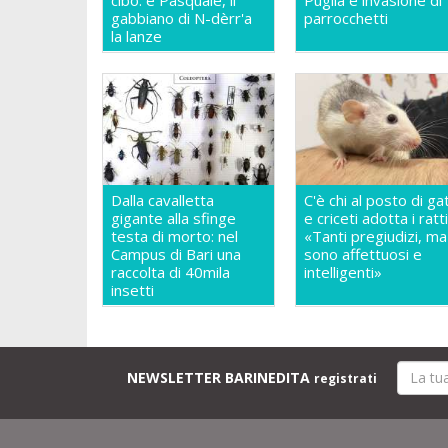
cibo: è Pasquale, il
Puglia è invasione di
gabbiano di N-dèrr'a
parrocchetti
la lanze
Dalla cavalletta
C'è chi al posto di gat
gigante alla sfinge
e criceti adotta i ratti
testa di morto: nel
«Tanti pregiudizi, ma
Campus di Bari una
sono affettuosi e
raccolta di 40mila
intelligenti»
insetti
NEWSLETTER BARINEDITA
registrati