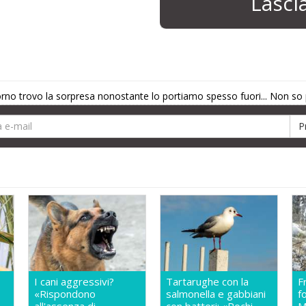
Lasc
iorno trovo la sorpresa nonostante lo portiamo spesso fuori... Non so pi
I cani aggressivi?
Tartarughe con la
F
«Rispondono
salmonella e gabbiani
f