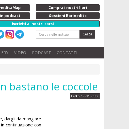
rineditaMap
Compra i nostri libri
 in podcast
Sostieni Barinedita
Iscriviti ai nostri corsi
Cerca
LERY
VIDEO
PODCAST
CONTATTI
on bastano le coccole
Letto:
18831 volte
e, dargli da mangiare
 in continuazione con