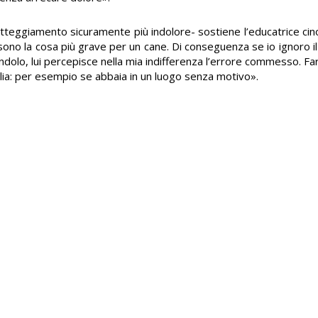
 atteggiamento sicuramente più indolore- sostiene l’educatrice cino
sono la cosa più grave per un cane. Di conseguenza se io ignoro il s
olo, lui percepisce nella mia indifferenza l’errore commesso. Fare
baglia: per esempio se abbaia in un luogo senza motivo».