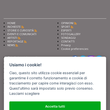
HOME
OPINIONI
INCHIESTE
SPORT
STORIE E CURIOSITÀ
ESPERTI
EVENTI E COMUNICATI
FOTOGALLERY
ARTISTI
SONDAGGI
REPORTAGE
CONTATTI
NEWS
Privacy
Cookie preferencies
Chiedi ai nostri esperti
Seguici su
Scrivi alla redazione
Usiamo i cookie!
Fai pubblicità con noi
Sostieni Barinedita
Iscriviti al nostro corso di
Ciao, questo sito utilizza cookie essenziali per
giornalismo
garantirne il corretto funzionamento e cookie di
Compra i nostri libri
tracciamento per capire come interagisci con esso.
Entra in Barinedita Map
Quest'ultimo sarà impostato solo previo consenso.
Lasciami scegliere
BARIREPORT s.a.s.
, Partita IVA 07355350724
Powered by
Netboom
Copyright BARIREPORT s.a.s. All rights reserved - Tutte le fotografie recanti il
logo di Barinedita sono state commissionate da BARIREPORT s.a.s. che ne
Accetta tutti
detiene i Diritti d'Autore e sono state prodotte nell'anno 2012 e seguenti