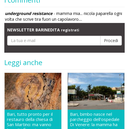
underground resistance
- mamma mia... nicola paparella ogni
volta che scrive tira fuori un capolavoro....
NEWSLETTER BARINEDITA
registrati
Leggi anche
Bari, tutto pronto per il
Bari, bimbo nasce nel
restauro della chiesa di
parcheggio dell'ospedale
San Martino: ma vanno
Di Venere: la mamma ha