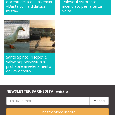
docenti del liceo Salvemini:
Palese: il ristorante
«Basta con la didattica
incendiato per la terza
mista»
volta
Santo Spirito, "Hope" è
salva: sopravvissuta al
probabile avvelenamento
del 25 agosto
NEWSLETTER BARINEDITA
registrati
Il nostro video inedito