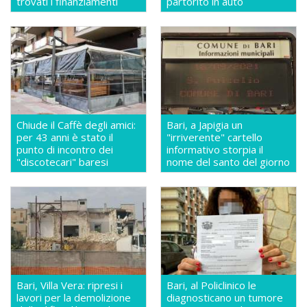
trovati i finanziamenti
partorito in auto
Chiude il Caffè degli amici:
Bari, a Japigia un
per 43 anni è stato il
"irriverente" cartello
punto di incontro dei
informativo storpia il
"discotecari" baresi
nome del santo del giorno
Bari, Villa Vera: ripresi i
Bari, al Policlinico le
lavori per la demolizione
diagnosticano un tumore