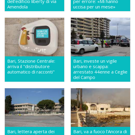
dell'edificio liberty di via
per errore: «Mi hanno
Amendola
uccisa per un mese»
Bari, Stazione Centrale:
Bari, investe un vigile
arriva il "distributore
urbano e scappa:
automatico di racconti"
arrestato 44enne a Ceglie
del Campo
Bari, lettera aperta dei
Bari, va a fuoco l'Ancora di