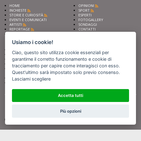
HOME
OPINIONI
INCHIESTE
SPORT
STORIE E CURIOSITÀ
ESPERTI
EVENTI E COMUNICATI
FOTOGALLERY
ARTISTI
SONDAGGI
REPORTAGE
CONTATTI
NEWS
Privacy
Cookie preferencies
Usiamo i cookie!
Chiedi ai nostri esperti
Seguici su
Ciao, questo sito utilizza cookie essenziali per
Scrivi alla redazione
garantirne il corretto funzionamento e cookie di
Fai pubblicità con noi
Sostieni Barinedita
tracciamento per capire come interagisci con esso.
Iscriviti al nostro corso di
Quest'ultimo sarà impostato solo previo consenso.
giornalismo
Compra i nostri libri
Lasciami scegliere
Entra in Barinedita Map
Accetta tutti
BARIREPORT s.a.s.
, Partita IVA 07355350724
Powered by
Netboom
Copyright BARIREPORT s.a.s. All rights reserved - Tutte le fotografie recanti il
logo di Barinedita sono state commissionate da BARIREPORT s.a.s. che ne
Più opzioni
detiene i Diritti d'Autore e sono state prodotte nell'anno 2012 e seguenti
(tranne che non vi sia uno specifico anno di scatto riportato)