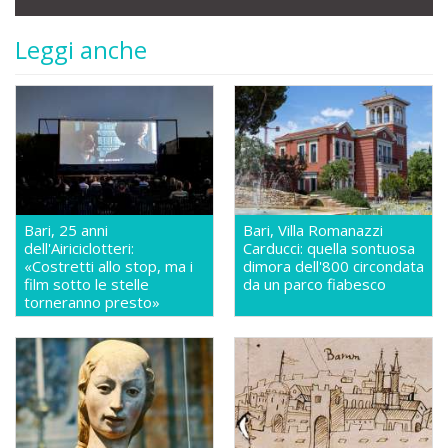
Leggi anche
Bari, 25 anni
Bari, Villa Romanazzi
dell'Airiciclotteri:
Carducci: quella sontuosa
«Costretti allo stop, ma i
dimora dell'800 circondata
film sotto le stelle
da un parco fiabesco
torneranno presto»