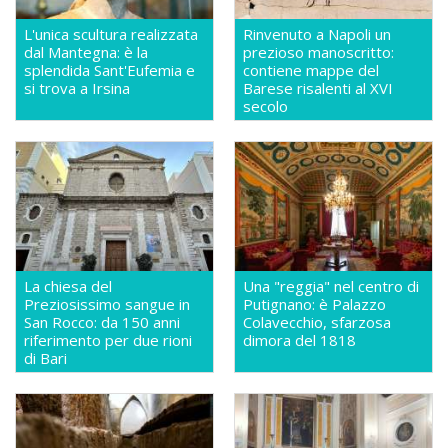
L'unica scultura realizzata
Rinvenuto a Napoli un
dal Mantegna: è la
prezioso manoscritto:
splendida Sant'Eufemia e
contiene mappe del
si trova a Irsina
Barese risalenti al XVI
secolo
La chiesa del
Una "reggia" nel centro di
Preziosissimo sangue in
Putignano: è Palazzo
San Rocco: da 150 anni
Colavecchio, sfarzosa
riferimento per due rioni
dimora del 1818
di Bari