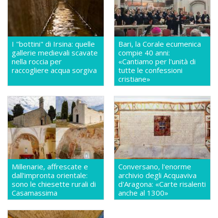
I "bottini" di Irsina: quelle
Bari, la Corale ecumenica
gallerie medievali scavate
compie 40 anni:
nella roccia per
«Cantiamo per l'unità di
raccogliere acqua sorgiva
tutte le confessioni
cristiane»
Millenarie, affrescate e
Conversano, l'enorme
dall'impronta orientale:
archivio degli Acquaviva
sono le chiesette rurali di
d'Aragona: «Carte risalenti
Casamassima
anche al 1300»