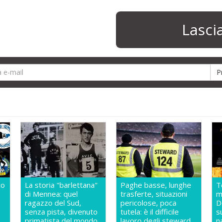
Lasc
co
La storia "barlettana"
Paghe basse, lunghe
T
di Mennea: quel
trasferte, situazioni
m
ragazzo del Sud,
pericolose, poca
D
senza pista, divenuto
tutela: è il difficile
s
primatista del mondo
lavoro degli steward
n