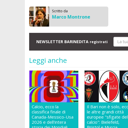
Scritto da
Marco Montrone
NEWSLETTER BARINEDITA
registrati
Leggi anche
Calcio, ecco la
Il Bari non è solo, ec
classifica finale di
le altre grandi città
Canada-Messico-Usa
europee "sfigate del
2026 e dell'intera
calcio": Bielefeld,
storia dei Mondiali
Bristol e Murcia