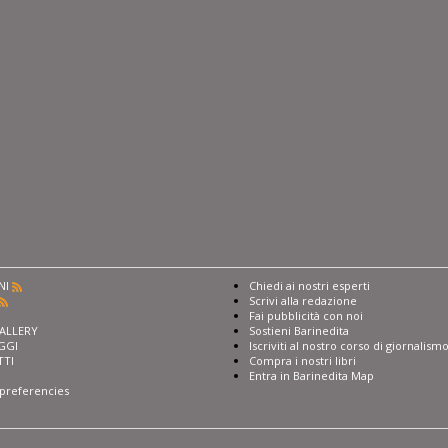
NI
Chiedi ai nostri esperti
Scrivi alla redazione
I
Fai pubblicità con noi
ALLERY
Sostieni Barinedita
GGI
Iscriviti al nostro corso di giornalism
TTI
Compra i nostri libri
Entra in Barinedita Map
preferencies