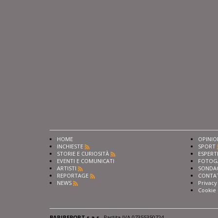
HOME
OPINIO
INCHIESTE
SPORT
STORIE E CURIOSITÀ
ESPERT
EVENTI E COMUNICATI
FOTOG
ARTISTI
SONDA
REPORTAGE
CONTA
NEWS
Privacy
Cookie 
BARIREPORT s.a.s.
, Partita IVA 07355350724