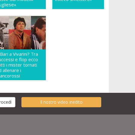
ugliese»
l Bari a Vivarini? Tra
uccessi e flop ecco
utti i mister tornati
d allenare i
iancorossi
Il nostro video inedito