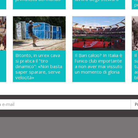
p
Bitonto, in un'ex cava
Il Bari calcio? In Italia è
I
si pratica il "tiro
l'unico club importante
s
dinamico": «Non basta
a non aver mai vissuto
t
saper sparare, serve
un momento di gloria
a
velocità»
b