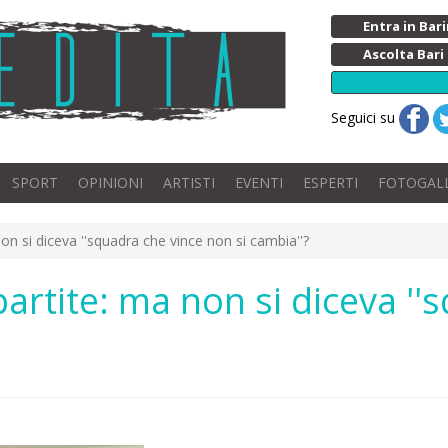
Entra in Ba
Ascolta Bari
Seguici su
SPORT
OPINIONI
ARTISTI
EVENTI
ESPERTI
FOTOGAL
non si diceva ''squadra che vince non si cambia''?
partite: ma non si diceva '