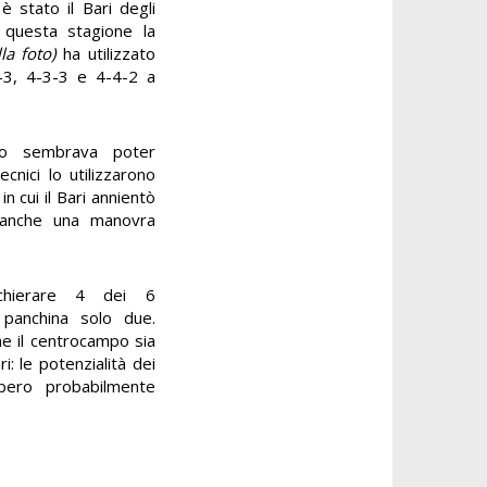
 stato il Bari degli
 questa stagione la
lla foto)
ha utilizzato
4-3, 4-3-3 e 4-4-2 a
oco sembrava poter
ecnici lo utilizzarono
n cui il Bari annientò
 anche una manovra
chierare 4 dei 6
 panchina solo due.
e il centrocampo sia
i: le potenzialità dei
bero probabilmente