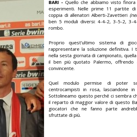
BARI -
Quello che abbiamo visto finora è
esperimenti. Nelle prime 11 partite di
coppia di allenatori Alberti-Zavettieri
(ne
ben 5 moduli diversi: 4-4-2, 3-5-2, 3-
rombo.
Proprio quest’ultimo sistema di gi
rappresentare la soluzione definitiva. I t
nella sesta giornata di campionato, quella i
il ben più quotato Palermo, offrendo
convincente.
Quel modulo permise di poter s
centrocampisti in rosa, lasciandone in
Sottolineamo questo perché ci sembra ch
il reparto di maggior valore di questo Bar
giocatori che ne fanno parte andreb
sfruttate di più.