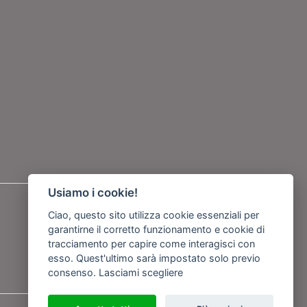
Usiamo i cookie!
Seguici su
Ciao, questo sito utilizza cookie essenziali per
garantirne il corretto funzionamento e cookie di
o
tracciamento per capire come interagisci con
esso. Quest'ultimo sarà impostato solo previo
consenso.
Lasciami scegliere
Powered by
Netboom