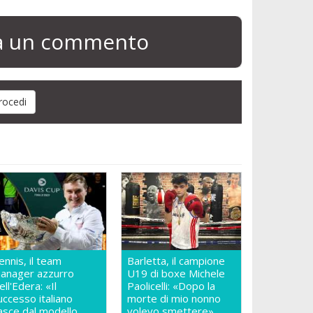
ia un commento
ennis, il team
Barletta, il campione
anager azzurro
U19 di boxe Michele
ell'Edera: «Il
Paolicelli: «Dopo la
uccesso italiano
morte di mio nonno
asce dal modello
volevo smettere»