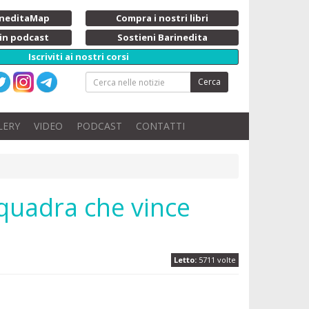
rineditaMap
Compra i nostri libri
 in podcast
Sostieni Barinedita
Iscriviti ai nostri corsi
Cerca
LERY
VIDEO
PODCAST
CONTATTI
'squadra che vince
Letto:
5711 volte