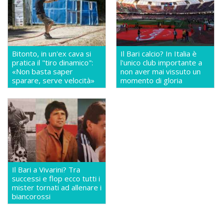
Bitonto, in un'ex cava si
Il Bari calcio? In Italia è
pratica il "tiro dinamico":
l'unico club importante a
«Non basta saper
non aver mai vissuto un
sparare, serve velocità»
momento di gloria
Il Bari a Vivarini? Tra
successi e flop ecco tutti i
mister tornati ad allenare i
biancorossi