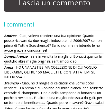
Lascia un commento
I commenti
Andrea
- Ciao, volevo chiedere una tua opinione. Quanto
posso ricavare da due maglie indossate nel 2006/2007 se non
prima di Totti e Scevshenco?? Sai io non me ne intendo le ho
avute grazie a conoscenze!
bonomi renzo
- se e in vendita la maglia di Bonucci quanto la
quoti,ho altre maglie originali, sentiamoci ciao
Anna
- HO UNA VASTISSIMA COLLEZIONE DI CUI VOGLIO
LIBERARMI, OLTRE 150 MAGLIETTE. CONTATTATEMI SE
INTERESSATI
Maurizio
- Ciao, ho 3 maglie di calciatori che vorrei poter
vendere... La prima e di Robinho del milan bianca, con scudetto
centrale di champions.. Una e della sampdoria di bonazzoli un
pochino rovinata... E l altra e una maglia indossata da gullit per
un torneo di beneficenza... Quanto potrei ricavare? Grazie saluti
Erica
- Come faccio a far valutare la maglia da calcio?