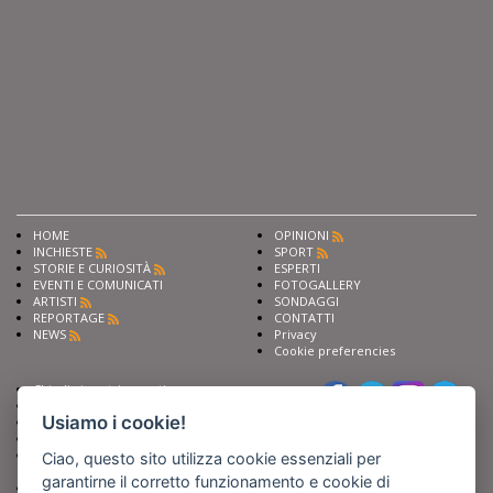
HOME
OPINIONI
INCHIESTE
SPORT
STORIE E CURIOSITÀ
ESPERTI
EVENTI E COMUNICATI
FOTOGALLERY
ARTISTI
SONDAGGI
REPORTAGE
CONTATTI
NEWS
Privacy
Cookie preferencies
Chiedi ai nostri esperti
Seguici su
Scrivi alla redazione
Usiamo i cookie!
Fai pubblicità con noi
Sostieni Barinedita
Iscriviti al nostro corso di
Ciao, questo sito utilizza cookie essenziali per
giornalismo
garantirne il corretto funzionamento e cookie di
Compra i nostri libri