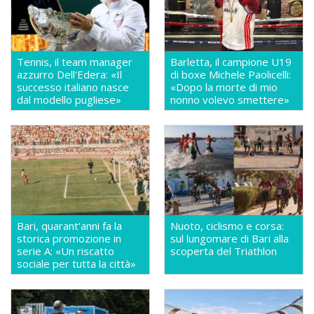
Tennis, il team manager
Barletta, il campione U19
azzurro Dell'Edera: «Il
di boxe Michele Paolicelli:
successo italiano nasce
«Dopo la morte di mio
dal modello pugliese»
nonno volevo smettere»
Bari, quarant'anni fa la
Nuoto, ciclismo e corsa:
storica promozione in
sul lungomare di Bari alla
serie A: «Un riscatto
scoperta del Triathlon
sociale per tutta la città»