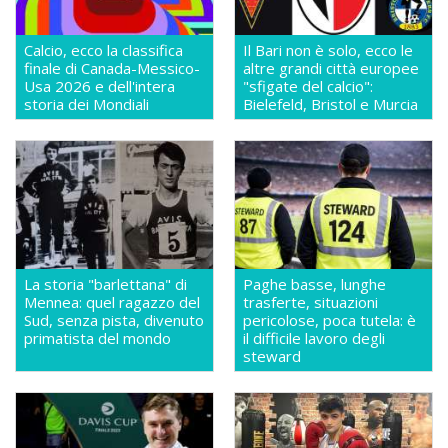
Calcio, ecco la classifica
Il Bari non è solo, ecco le
finale di Canada-Messico-
altre grandi città europee
Usa 2026 e dell'intera
"sfigate del calcio":
storia dei Mondiali
Bielefeld, Bristol e Murcia
La storia "barlettana" di
Paghe basse, lunghe
Mennea: quel ragazzo del
trasferte, situazioni
Sud, senza pista, divenuto
pericolose, poca tutela: è
primatista del mondo
il difficile lavoro degli
steward