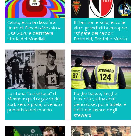
Calcio, ecco la classifica
Il Bari non è solo, ecco le
finale di Canada-Messico-
altre grandi città europee
Usa 2026 e dell'intera
"sfigate del calcio":
storia dei Mondiali
Bielefeld, Bristol e Murcia
La storia "barlettana" di
Paghe basse, lunghe
Mennea: quel ragazzo del
trasferte, situazioni
Sud, senza pista, divenuto
pericolose, poca tutela: è
primatista del mondo
il difficile lavoro degli
steward