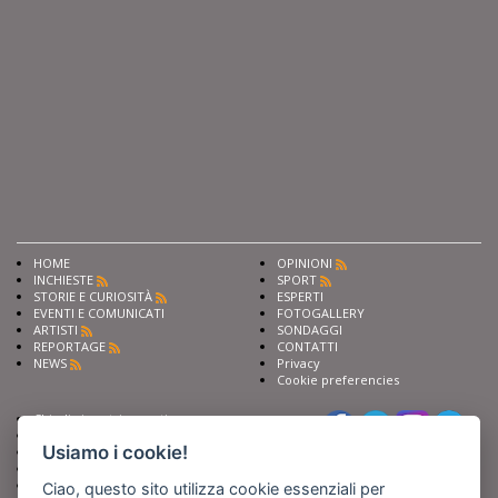
HOME
OPINIONI
INCHIESTE
SPORT
STORIE E CURIOSITÀ
ESPERTI
EVENTI E COMUNICATI
FOTOGALLERY
ARTISTI
SONDAGGI
REPORTAGE
CONTATTI
NEWS
Privacy
Cookie preferencies
Chiedi ai nostri esperti
Seguici su
Scrivi alla redazione
Usiamo i cookie!
Fai pubblicità con noi
Sostieni Barinedita
Iscriviti al nostro corso di
Ciao, questo sito utilizza cookie essenziali per