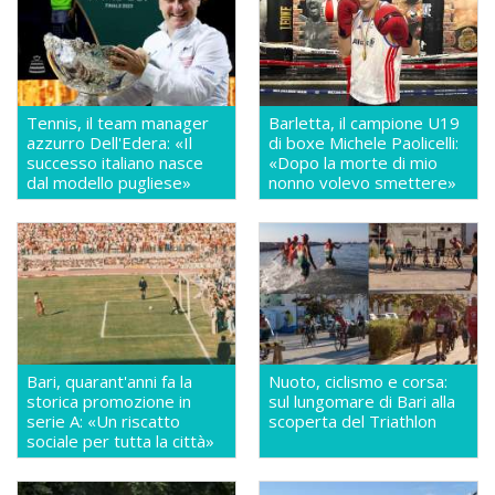
Tennis, il team manager
Barletta, il campione U19
azzurro Dell'Edera: «Il
di boxe Michele Paolicelli:
successo italiano nasce
«Dopo la morte di mio
dal modello pugliese»
nonno volevo smettere»
Bari, quarant'anni fa la
Nuoto, ciclismo e corsa:
storica promozione in
sul lungomare di Bari alla
serie A: «Un riscatto
scoperta del Triathlon
sociale per tutta la città»