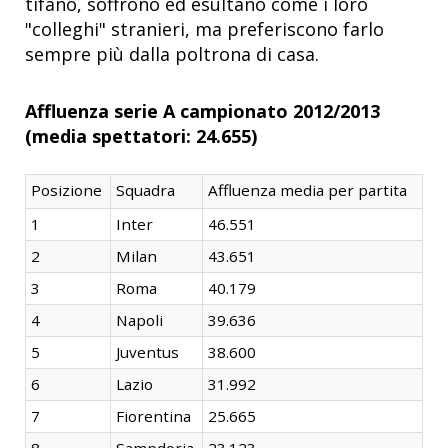
tifano, soffrono ed esultano come i loro
"colleghi" stranieri, ma preferiscono farlo
sempre più dalla poltrona di casa.
Affluenza serie A campionato 2012/2013
(media spettatori: 24.655)
Posizione
Squadra
Affluenza media per partita
1
Inter
46.551
2
Milan
43.651
3
Roma
40.179
4
Napoli
39.636
5
Juventus
38.600
6
Lazio
31.992
7
Fiorentina
25.665
8
Sampdoria
23.123