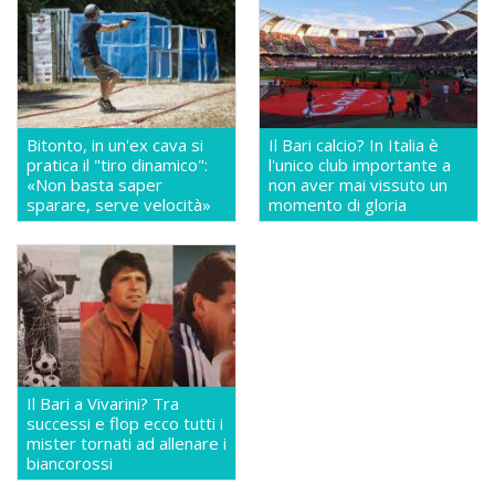
Bitonto, in un'ex cava si
Il Bari calcio? In Italia è
pratica il "tiro dinamico":
l'unico club importante a
«Non basta saper
non aver mai vissuto un
sparare, serve velocità»
momento di gloria
Il Bari a Vivarini? Tra
successi e flop ecco tutti i
mister tornati ad allenare i
biancorossi