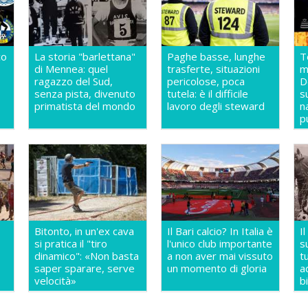
co
La storia "barlettana"
Paghe basse, lunghe
T
di Mennea: quel
trasferte, situazioni
m
ragazzo del Sud,
pericolose, poca
D
senza pista, divenuto
tutela: è il difficile
s
primatista del mondo
lavoro degli steward
n
p
Bitonto, in un'ex cava
Il Bari calcio? In Italia è
I
si pratica il "tiro
l'unico club importante
s
dinamico": «Non basta
a non aver mai vissuto
t
saper sparare, serve
un momento di gloria
a
velocità»
b