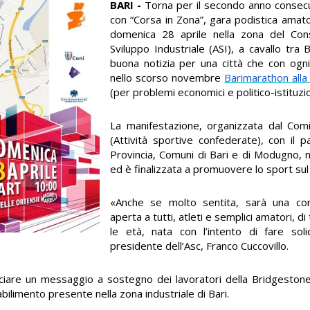
BARI -
Torna per il secondo anno consec
con “Corsa in Zona”, gara podistica amato
domenica 28 aprile nella zona del Cons
Sviluppo Industriale (ASI), a cavallo tr
buona notizia per una città che con ogni
nello scorso novembre
Barimarathon
alla
(per problemi economici e politico-istituzio
La manifestazione, organizzata dal Comi
(Attività sportive confederate), con il p
Provincia, Comuni di Bari e di Modugno, 
ed è finalizzata a promuovere lo sport sul 
«Anche se molto sentita, sarà una co
aperta a tutti, atleti e semplici amatori, di 
le età, nata con l’intento di fare solid
presidente dell’Asc, Franco Cuccovillo.
nciare un messaggio a sostegno dei lavoratori della Bridgeston
bilimento presente nella zona industriale di Bari.