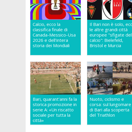
Calcio, ecco la
Il Bari non è solo, ec
classifica finale di
le altre grandi città
Canada-Messico-Usa
europee "sfigate del
2026 e dell'intera
calcio": Bielefeld,
storia dei Mondiali
Bristol e Murcia
Bari, quarant'anni fa la
Nuoto, ciclismo e
storica promozione in
corsa: sul lungomare
serie A: «Un riscatto
di Bari alla scoperta
sociale per tutta la
del Triathlon
città»