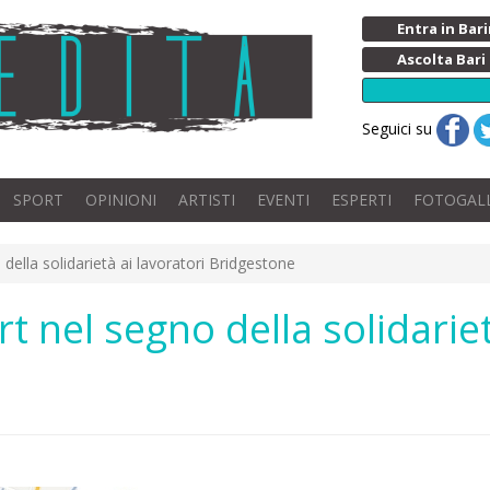
Entra in Ba
Ascolta Bari
Seguici su
SPORT
OPINIONI
ARTISTI
EVENTI
ESPERTI
FOTOGAL
 della solidarietà ai lavoratori Bridgestone
rt nel segno della solidarie