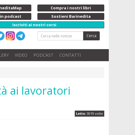
rineditaMap
Compra i nostri libri
 in podcast
Sostieni Barinedita
Iscriviti ai nostri corsi
Cerca
LERY
VIDEO
PODCAST
CONTATTI
tà ai lavoratori
Letto:
3019 volte