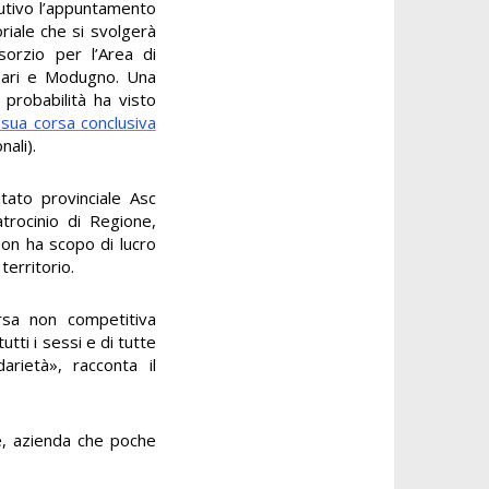
utivo l’appuntamento
riale che si svolgerà
orzio per l’Area di
a Bari e Modugno. Una
 probabilità ha visto
 sua corsa conclusiva
nali).
tato provinciale Asc
atrocinio di Regione,
non ha scopo di lucro
territorio.
rsa non competitiva
tutti i sessi e di tutte
arietà», racconta il
e, azienda che poche