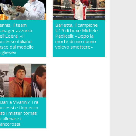
ennis, il team
Barletta, il campione
anager azzurro
U19 di boxe Michele
ell'Edera: «Il
Paolicelli: «Dopo la
uccesso italiano
morte di mio nonno
asce dal modello
volevo smettere»
ugliese»
l Bari a Vivarini? Tra
uccessi e flop ecco
utti i mister tornati
d allenare i
iancorossi