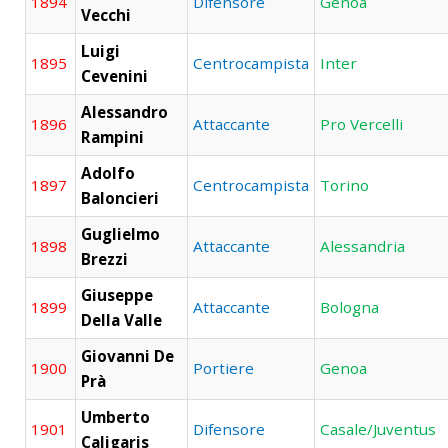
1894
Difensore
Genoa
Vecchi
Luigi
1895
Centrocampista
Inter
Cevenini
Alessandro
1896
Attaccante
Pro Vercelli
Rampini
Adolfo
1897
Centrocampista
Torino
Baloncieri
Guglielmo
1898
Attaccante
Alessandria
Brezzi
Giuseppe
1899
Attaccante
Bologna
Della Valle
Giovanni De
1900
Portiere
Genoa
Prà
Umberto
1901
Difensore
Casale/Juventus
Caligaris