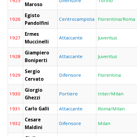
1925
Difensore
Torino
Maroso
Egisto
1926
Centrocampista
Fiorentina/Roma
Pandolfini
Ermes
1927
Attaccante
Juventus
Muccinelli
Giampiero
1928
Attaccante
Juventus
Boniperti
Sergio
1929
Difensore
Fiorentina
Cervato
Giorgio
1930
Portiere
Inter/Milan
Ghezzi
1931
Carlo Galli
Attaccante
Roma/Milan
Cesare
1932
Difensore
Milan
Maldini