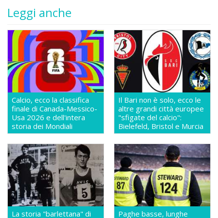
Leggi anche
Calcio, ecco la classifica
Il Bari non è solo, ecco le
finale di Canada-Messico-
altre grandi città europee
Usa 2026 e dell'intera
"sfigate del calcio":
storia dei Mondiali
Bielefeld, Bristol e Murcia
La storia "barlettana" di
Paghe basse, lunghe