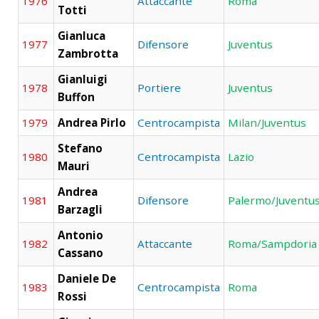
1976
Attaccante
Roma
Totti
Gianluca
1977
Difensore
Juventus
Zambrotta
Gianluigi
1978
Portiere
Juventus
Buffon
1979
Andrea Pirlo
Centrocampista
Milan/Juventus
Stefano
1980
Centrocampista
Lazio
Mauri
Andrea
1981
Difensore
Palermo/Juventu
Barzagli
Antonio
1982
Attaccante
Roma/Sampdoria
Cassano
Daniele De
1983
Centrocampista
Roma
Rossi