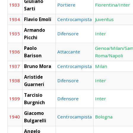
Giuliano
1933
Portiere
Fiorentina/Inter
Sarti
1934
Flavio Emoli
Centrocampista
Juventus
Armando
1935
Difensore
Inter
Picchi
Paolo
Genoa/Milan/Sam
1936
Attaccante
Barison
Roma/Napoli
1937
Bruno Mora
Centrocampista
Milan
Aristide
1938
Difensore
Inter
Guarneri
Tarcisio
1939
Difensore
Inter
Burgnich
Giacomo
1940
Centrocampista
Bologna
Bulgarelli
Angelo