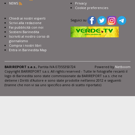
NEWS
Privacy
Cookie preferencies
Chiedi ai nostri esperti
Seguici su
Scrivi alla redazione
Fai pubblicità con noi
Sostieni Barinedita
Iscriviti al nostro corso di
giornalismo
Compra i nostri libri
Entra in Barinedita Map
BARIREPORT s.a.s.
, Partita IVA 07355350724
Powered by
Netboom
Copyright BARIREPORT s.a.s. All rights reserved - Tutte le fotografie recanti il
logo di Barinedita sono state commissionate da BARIREPORT s.a.s. che ne
detiene i Diritti d'Autore e sono state prodotte nell'anno 2012 e seguenti
(tranne che non vi sia uno specifico anno di scatto riportato)