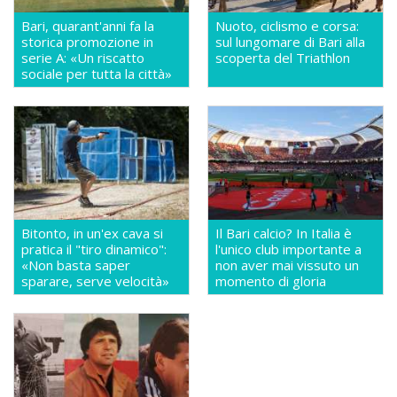
Bari, quarant'anni fa la
Nuoto, ciclismo e corsa:
storica promozione in
sul lungomare di Bari alla
serie A: «Un riscatto
scoperta del Triathlon
sociale per tutta la città»
Bitonto, in un'ex cava si
Il Bari calcio? In Italia è
pratica il "tiro dinamico":
l'unico club importante a
«Non basta saper
non aver mai vissuto un
sparare, serve velocità»
momento di gloria