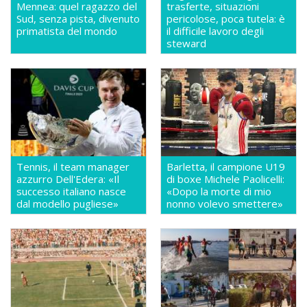
Mennea: quel ragazzo del
trasferte, situazioni
Sud, senza pista, divenuto
pericolose, poca tutela: è
primatista del mondo
il difficile lavoro degli
steward
Tennis, il team manager
Barletta, il campione U19
azzurro Dell'Edera: «Il
di boxe Michele Paolicelli:
successo italiano nasce
«Dopo la morte di mio
dal modello pugliese»
nonno volevo smettere»