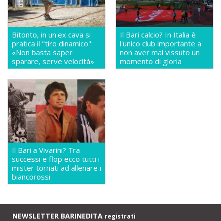
Bitonto, in un'ex cava si
Il Bari calcio? In Italia è
pratica il "tiro dinamico":
l'unico club importante a
«Non basta saper
non aver mai vissuto un
sparare, serve velocità»
momento di gloria
Il Bari a Vivarini? Tra
successi e flop ecco tutti i
mister tornati ad allenare i
biancorossi
NEWSLETTER BARINEDITA
registrati