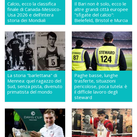
Calcio, ecco la classifica
Il Bari non è solo, ecco le
finale di Canada-Messico-
altre grandi città europee
Usa 2026 e dell'intera
"sfigate del calcio":
storia dei Mondiali
Bielefeld, Bristol e Murcia
La storia "barlettana" di
Paghe basse, lunghe
Mennea: quel ragazzo del
trasferte, situazioni
Sud, senza pista, divenuto
pericolose, poca tutela: è
primatista del mondo
il difficile lavoro degli
steward