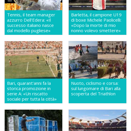
Tennis, il team manager
Barletta, il campione U19
azzurro Dell'Edera: «Il
di boxe Michele Paolicelli:
successo italiano nasce
«Dopo la morte di mio
dal modello pugliese»
nonno volevo smettere»
Bari, quarant'anni fa la
Nuoto, ciclismo e corsa:
storica promozione in
sul lungomare di Bari alla
serie A: «Un riscatto
scoperta del Triathlon
sociale per tutta la città»