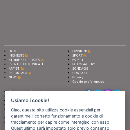
HOME
OPINIONI
INCHIESTE
SPORT
STORIE E CURIOSITÀ
ESPERTI
EVENTI E COMUNICATI
FOTOGALLERY
ARTISTI
SONDAGGI
REPORTAGE
CONTATTI
NEWS
Privacy
Cookie preferencies
Chiedi ai nostri esperti
Seguici su
Scrivi alla redazione
Usiamo i cookie!
Fai pubblicità con noi
Sostieni Barinedita
Iscriviti al nostro corso di
Ciao, questo sito utilizza cookie essenziali per
giornalismo
garantirne il corretto funzionamento e cookie di
Compra i nostri libri
tracciamento per capire come interagisci con esso.
Entra in Barinedita Map
Quest'ultimo sarà impostato solo previo consenso.