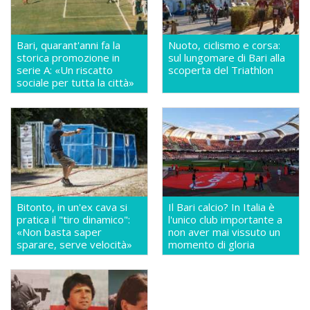
Bari, quarant'anni fa la
Nuoto, ciclismo e corsa:
storica promozione in
sul lungomare di Bari alla
serie A: «Un riscatto
scoperta del Triathlon
sociale per tutta la città»
Bitonto, in un'ex cava si
Il Bari calcio? In Italia è
pratica il "tiro dinamico":
l'unico club importante a
«Non basta saper
non aver mai vissuto un
sparare, serve velocità»
momento di gloria