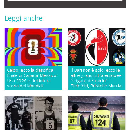
Leggi anche
Calcio, ecco la classifica
Il Bari non è solo, ecco le
finale di Canada-Messico-
altre grandi città europee
Usa 2026 e dell'intera
"sfigate del calcio":
storia dei Mondiali
Bielefeld, Bristol e Murcia