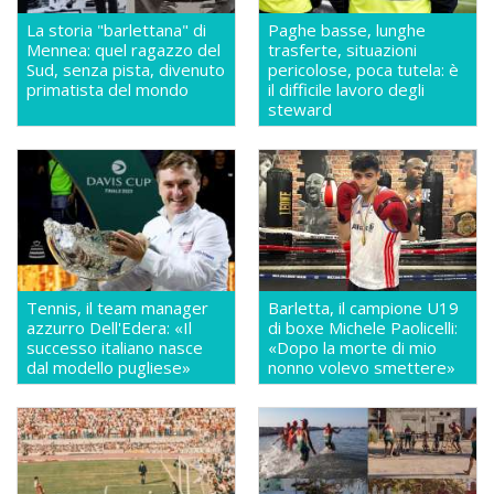
La storia "barlettana" di
Paghe basse, lunghe
Mennea: quel ragazzo del
trasferte, situazioni
Sud, senza pista, divenuto
pericolose, poca tutela: è
primatista del mondo
il difficile lavoro degli
steward
Tennis, il team manager
Barletta, il campione U19
azzurro Dell'Edera: «Il
di boxe Michele Paolicelli:
successo italiano nasce
«Dopo la morte di mio
dal modello pugliese»
nonno volevo smettere»