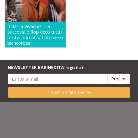
Il Bari a Vivarini? Tra
successi e flop ecco tutti i
mister tornati ad allenare i
biancorossi
NEWSLETTER BARINEDITA
registrati
Il nostro video inedito