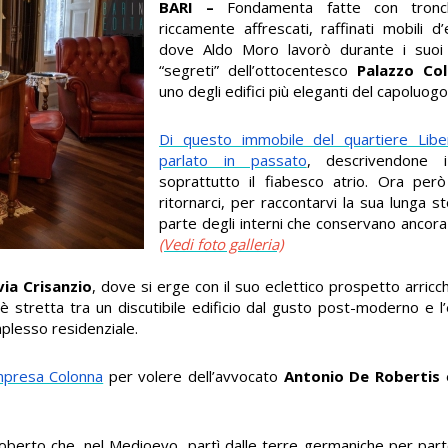
BARI –
Fondamenta fatte con tronch
riccamente affrescati, raffinati mobili d
dove Aldo Moro lavorò durante i suoi 
“segreti” dell’ottocentesco
Palazzo Co
uno degli edifici più eleganti del capoluogo
Di questo immobile del quartiere Lib
parlato in passato
, descrivendone 
soprattutto il fiabesco atrio. Ora per
ritornarci, per raccontarvi la sua lunga s
parte degli interni che conservano ancora 
(Vedi foto galleria)
via Crisanzio
, dove si erge con il suo eclettico prospetto arricc
a è stretta tra un discutibile edificio dal gusto post-moderno e l
mplesso residenziale.
mpresa Colonna
per volere dell’avvocato
Antonio De Robertis
e
berto che, nel Medioevo, partì dalle terre germaniche per parte