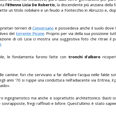
onta
l’89enne Licia De Robertis
, la discendente più anziana della f
ette un titolo nobiliare e un feudo a Fontecchio in Abruzzo e, dop
rietari terrieri di
Conversano
e possedeva anche il suolo dove f
alveo del
torrente Picone
. Proprio per via della sua posizione tut
azione di ciò Licia ci mostra una suggestiva foto che ritrae il 
5
.
bile, le fondamenta furono fatte con
tronchi d’albero
ricopert
e cantine: fori che servivano a far defluire l’acqua nelle falde s
Negli anni ‘70 si ruppe una conduttura nell’adiacente via Eritrea, il 
quido».
o ingegneristico ma anche e soprattutto architettonico. Basti o
ogge sovrapposte, fregi raffinati e bifore. Quest’ultimo è stato sa