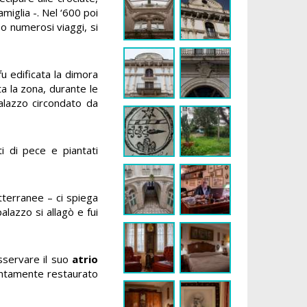
amiglia -. Nel ‘600 poi
o numerosi viaggi, si
u edificata la dimora
ta la zona, durante le
palazzo circondato da
i di pece e piantati
otterranee – ci spiega
palazzo si allagò e fui
sservare il suo
atrio
pientamente restaurato