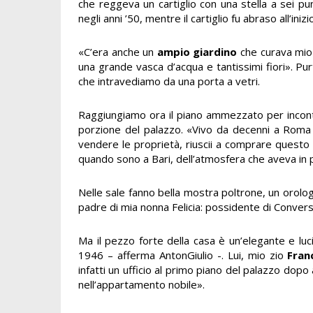
che reggeva un cartiglio con una stella a sei pu
negli anni ’50, mentre il cartiglio fu abraso all’iniz
«C’era anche un
ampio giardino
che curava mio 
una grande vasca d’acqua e tantissimi fiori». Pu
che intravediamo da una porta a vetri.
Raggiungiamo ora il piano ammezzato per inco
porzione del palazzo. «Vivo da decenni a Roma –
vendere le proprietà, riuscii a comprare questo
quando sono a Bari, dell’atmosfera che aveva in 
Nelle sale fanno bella mostra poltrone, un orolo
padre di mia nonna Felicia: possidente di Conver
Ma il pezzo forte della casa è un’elegante e luc
1946 – afferma AntonGiulio -. Lui, mio zio
Fran
infatti un ufficio al primo piano del palazzo dop
nell’appartamento nobile».