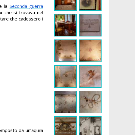
te la
Seconda guerra
io
che si trovava nel
itare che cadessero i
composto da un’aquila