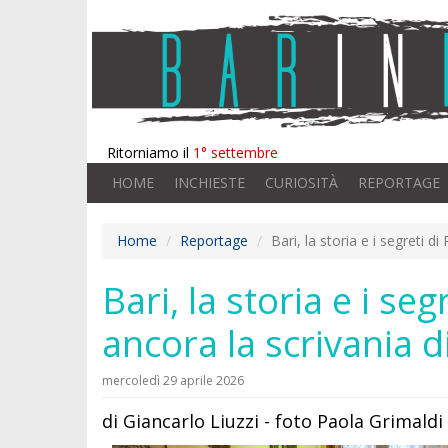
Ritorniamo il
1° settembre
HOME
INCHIESTE
CURIOSITÀ
REPORTAGE
Home
Reportage
Bari, la storia e i segreti 
Bari, la storia e i s
ancora la scrivania 
mercoledì 29 aprile 2026
di Giancarlo Liuzzi - foto Paola Grimaldi