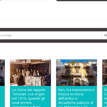
La storia dei tappeti
Bari, tra massoneria e
B
Timurian: «Le origini
musica la storia
C
nel 1919, quando gli
dell'antico e
d
esuli armeni
decadente palazzo di
r
e
arrivarono a Bari»
via Abbrescia n.25
s