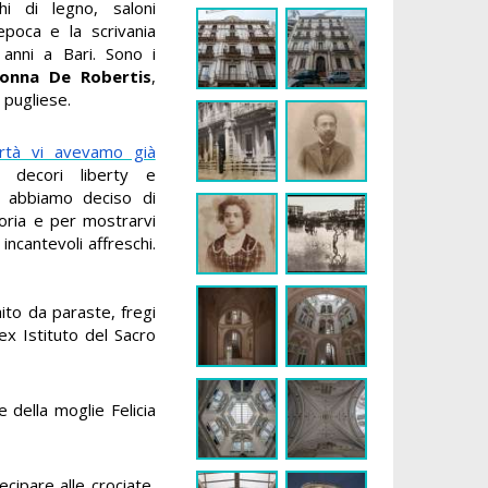
i di legno, saloni
’epoca e la scrivania
anni a Bari. Sono i
lonna De Robertis
,
 pugliese.
ertà vi avevamo già
i decori liberty e
ò abbiamo deciso di
toria e per mostrarvi
incantevoli affreschi.
hito da paraste, fregi
’ex Istituto del Sacro
 della moglie Felicia
cipare alle crociate,