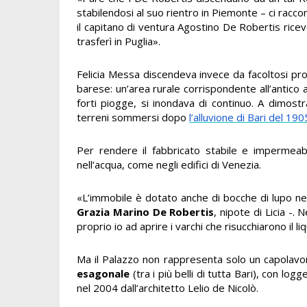
stabilendosi al suo rientro in Piemonte – ci racc
il capitano di ventura Agostino De Robertis ricev
trasferì in Puglia».
Felicia Messa discendeva invece da facoltosi prop
barese: un’area rurale corrispondente all’antico 
forti piogge, si inondava di continuo. A dimostr
terreni sommersi dopo
l’alluvione di Bari del 190
Per rendere il fabbricato stabile e impermea
nell’acqua, come negli edifici di Venezia.
«L’immobile è dotato anche di bocche di lupo nell
Grazia Marino De Robertis
, nipote di Licia -. 
proprio io ad aprire i varchi che risucchiarono il li
Ma il Palazzo non rappresenta solo un capolavor
esagonale
(tra i più belli di tutta Bari), con l
nel 2004 dall’architetto Lelio de Nicolò.