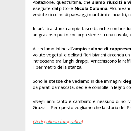
Abitazione, quest’ultima, che
siamo riusciti a v
eseguite dal pittore
Nicola Colonna
. Alcuni van
vedute circolari di paesaggi marittimi e lacustri,
In un’altra stanza ampie fasce bianche con bordur
un grazioso putto con arpa siede su una nuvola,
Accediamo infine all’
ampio salone di rappres
volute vegetali e delicati fiori bianchi circonda 
intrecciano tra lunghi drappi. Arricchiscono la r
il perimetro della stanza.
Sono le stesse che vediamo in due immagini
deg
da parati damascata, sedie e consolle in legno c
«Negli anni tanto è cambiato e nessuno di noi v
Grazia -. Per questo vogliamo che la storia del 
(Vedi galleria fotografica)