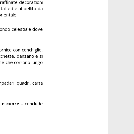
 raffinate decorazioni
etali ed è abbellito da
rientale.
sfondo celestiale dove
ornice con conchiglie,
acchette, danzano e si
lane che corrono lungo
mpadari, quadri, carta
a e cuore
– conclude