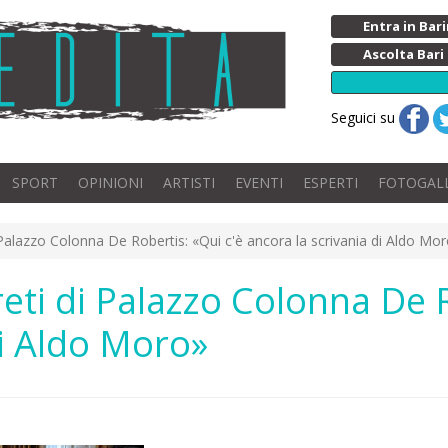
Entra in Ba
Ascolta Bari
Seguici su
SPORT
OPINIONI
ARTISTI
EVENTI
ESPERTI
FOTOGAL
di Palazzo Colonna De Robertis: «Qui c'è ancora la scrivania di Aldo Mo
egreti di Palazzo Colonna De 
di Aldo Moro»