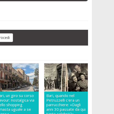
ari, un giro su corso
Bari, quando nel
avour: nostalgica via
Petruzzelli c'era un
ello shopping
parrucchiere: «Dagli
imasta uguale a se
anni 30 passate da qui
tessa
tante celebrità»