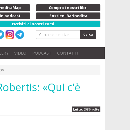
rineditaMap
Compra i nostri libri
 in podcast
Sostieni Barinedita
Iscriviti ai nostri corsi
Cerca
LERY
VIDEO
PODCAST
CONTATTI
ro»
Robertis: «Qui c'è
Letto:
6986 volte