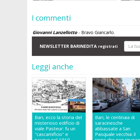
I commenti
Giovanni Lanzellotto
- Bravo Giancarlo.
NEWSLETTER BARINEDITA
registrati
Leggi anche
Bari, ecco la storia del
Bari, le centinaia di
misterioso edificio di
saracinesche
viale Pasteur: fu un
abbassate a San
"cascamificio" e
Pasquale vecchia: il
nacque nel 1910
rione che non rinasc