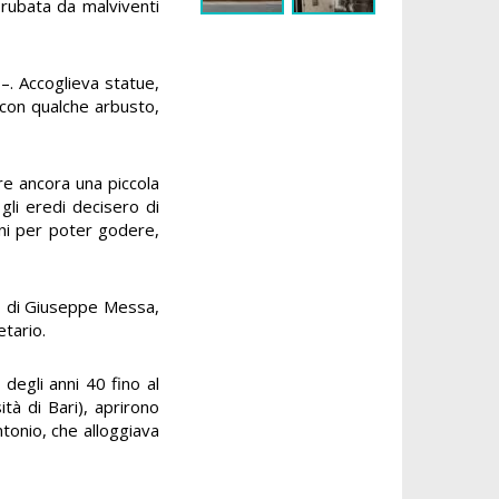
 rubata da malviventi
–. Accoglieva statue,
 con qualche arbusto,
ere ancora una piccola
gli eredi decisero di
nni per poter godere,
«È di Giuseppe Messa,
etario.
i degli anni 40 fino al
ità di Bari), aprirono
ntonio, che alloggiava