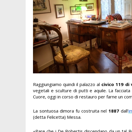
Raggiungiamo quindi il palazzo al
civico 119 di 
vegetali e sculture di putti e aquile. La facciat
Cuore, oggi in corso di restauro per farne un co
La sontuosa dimora fu costruita nel
1887
dall’
i
(detta Felicetta) Messa.
«Pare che i De Robertis discendano da un tal Ro