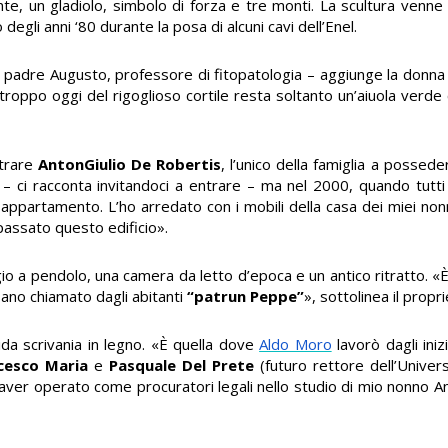
nte, un gladiolo, simbolo di forza e tre monti. La scultura venne
io degli anni ‘80 durante la posa di alcuni cavi dell’Enel.
padre Augusto, professore di fitopatologia – aggiunge la donna 
rtroppo oggi del rigoglioso cortile resta soltanto un’aiuola verde
ntrare
AntonGiulio De Robertis
, l’unico della famiglia a possed
 ci racconta invitandoci a entrare – ma nel 2000, quando tutti 
 appartamento. L’ho arredato con i mobili della casa dei miei no
passato questo edificio».
gio a pendolo, una camera da letto d’epoca e un antico ritratto. 
sano chiamato dagli abitanti
“patrun Peppe”
», sottolinea il propri
ida scrivania in legno. «È quella dove
Aldo Moro
lavorò dagli iniz
cesco Maria
e
Pasquale Del Prete
(futuro rettore dell’Univers
o aver operato come procuratori legali nello studio di mio nonno A