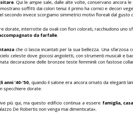
isitare
. Qui le ampie sale, dalle alte volte, conservano ancora le
i mostrano soffitti dai colori tenui: il primo ha cornici e decori veg
 nel secondo invece scorgiamo simmetrici motivi floreali dal gusto o
e dorate, interrotte da ovali con fiori colorati, racchiudono uno 
accompagnato da farfalle
.
entanza
che ci lascia incantati per la sua bellezza. Una sfarzosa c
un cielo celeste dove giocosi angioletti, con strumenti musicali e b
affinata decorazione delle bronzee teste femminili con fastose col
li anni ’40-’50
, quando il salone era ancora ornato da eleganti la
on specchiere dorate.
ive più qui, ma questo edificio continua a essere
famiglia, cas
Palazzo De Robertis non venga mai dimenticata».