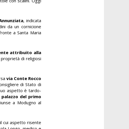
toie con scalini. Oggi
 Annunziata
, indicata
dini da un cornicione
i fronte a Santa Maria
nte attribuito alla
proprietà di religiosi
ersa
via Conte Rocco
nsigliere di Stato di
 suo aspetto è tardo-
l palazzo del primo
giunse a Modugno al
l cui aspetto risente
icola Longo, medico e