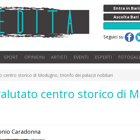
Entra in Ba
Ascolta Bari
Seguici su
SPORT
OPINIONI
ARTISTI
EVENTI
ESPERTI
FOTOGAL
 centro storico di Modugno, trionfo dei palazzi nobiliari
alutato centro storico di 
onio Caradonna