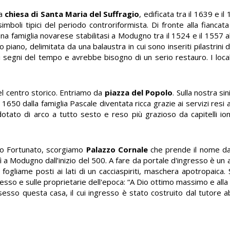
la
chiesa di Santa Maria del Suffragio
, edificata tra il 1639 e il
simboli tipici del periodo controriformista. Di fronte alla fiancata
una famiglia novarese stabilitasi a Modugno tra il 1524 e il 1557 a
 piano, delimitata da una balaustra in cui sono inseriti pilastrin
 segni del tempo e avrebbe bisogno di un serio restauro. I local
el centro storico. Entriamo da
piazza del Popolo
. Sulla nostra si
il 1650 dalla famiglia Pascale diventata ricca grazie ai servizi resi
 dotato di arco a tutto sesto e reso più grazioso da capitelli ion
ico Fortunato, scorgiamo
Palazzo Cornale
che prende il nome dall
 a Modugno dall’inizio del 500. A fare da portale d'ingresso è un 
 fogliame posti ai lati di un cacciaspiriti, maschera apotropaica. 
ngresso e sulle proprietarie dell'epoca: “A Dio ottimo massimo e all
esso questa casa, il cui ingresso è stato costruito dal tutore a