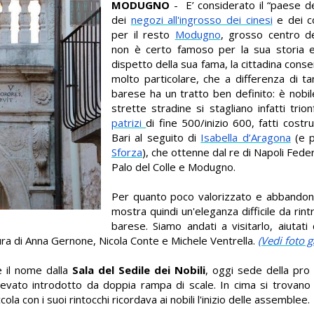
MODUGNO
- E’ considerato il “paese d
dei
negozi all'ingrosso dei cinesi
e dei co
per il resto
Modugno
, grosso centro de
non è certo famoso per la sua storia e
dispetto della sua fama, la cittadina cons
molto particolare, che a differenza di tan
barese ha un tratto ben definito: è nobil
strette stradine si stagliano infatti trio
patrizi
di fine 500/inizio 600, fatti costru
Bari al seguito di
Isabella d’Aragona
(e p
Sforza
), che ottenne dal re di Napoli Federi
Palo del Colle e Modugno.
Per quanto poco valorizzato e abbandonat
mostra quindi un'eleganza difficile da rint
barese. Siamo andati a visitarlo, aiutati 
ura di Anna Gernone, Nicola Conte e Michele Ventrella.
(Vedi foto g
e il nome dalla
Sala del Sedile dei Nobili
, oggi sede della pro 
levato introdotto da doppia rampa di scale. In cima si trovano
ola con i suoi rintocchi ricordava ai nobili l'inizio delle assemblee.