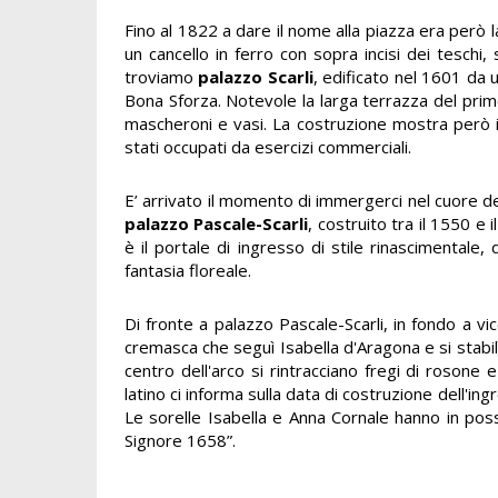
Fino al 1822 a dare il nome alla piazza era però 
un cancello in ferro con sopra incisi dei teschi, 
troviamo
palazzo Scarli
, edificato nel 1601 da 
Bona Sforza. Notevole la larga terrazza del primo
mascheroni e vasi. La costruzione mostra però i
stati occupati da esercizi commerciali.
E’ arrivato il momento di immergerci nel cuore d
palazzo Pascale-Scarli
, costruito tra il 1550 e 
è il portale di ingresso di stile rinascimentale,
fantasia floreale.
Di fronte a palazzo Pascale-Scarli, in fondo a v
cremasca che seguì Isabella d'Aragona e si stabilì
centro dell'arco si rintracciano fregi di rosone e
latino ci informa sulla data di costruzione dell'i
Le sorelle Isabella e Anna Cornale hanno in poss
Signore 1658”.