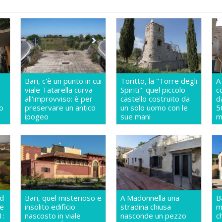
Bari, c'è un punto in cui
Toritto, la "Torre degli
A
viale Tatarella curva
Spiriti": quel piccolo
c
all'improvviso: è per
castello costruito da
d
o
preservare un antico
un solo uomo con le
5
ipogeo
sue mani
m
ud
Bari, quel misterioso e
A Madonnella una
B
te
insolito edificio
stradina chiusa
m
1:
nascosto in viale
nasconde un pezzo
c