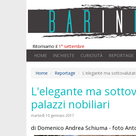
Ritorniamo il
1° settembre
HOME
INCHIESTE
CURIOSITÀ
REPORTAGE
Home
Reportage
L'elegante ma sottovalutato
L'elegante ma sottov
palazzi nobiliari
martedì 10 gennaio 2017
di Domenico Andrea Schiuma - foto Ant