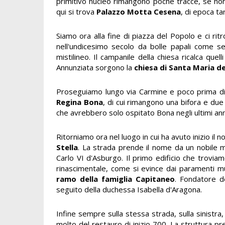
primitivo nucleo rimangono poche tracce, se non l
qui si trova
Palazzo Motta Cesena
, di epoca ta
Siamo ora alla fine di piazza del Popolo e ci ri
nell'undicesimo secolo da bolle papali come sed
mistilineo. Il campanile della chiesa ricalca quel
Annunziata sorgono la
chiesa di Santa Maria d
Proseguiamo lungo via Carmine e poco prima di 
Regina Bona
, di cui rimangono una bifora e due 
che avrebbero solo ospitato Bona negli ultimi anni
Ritorniamo ora nel luogo in cui ha avuto inizio il 
Stella
. La strada prende il nome da un nobile m
Carlo VI d'Asburgo. Il primo edificio che troviam
rinascimentale, come si evince dai paramenti mu
ramo della famiglia Capitaneo
. Fondatore d
seguito della duchessa Isabella d'Aragona.
Infine sempre sulla stessa strada, sulla sinistra,
molto del restauro di inizio 700. La struttura p