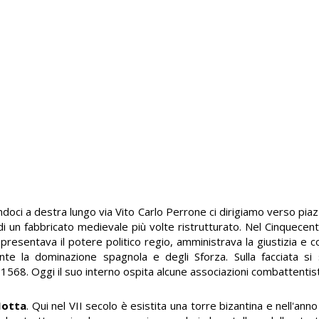
oci a destra lungo via Vito Carlo Perrone ci dirigiamo verso pia
a di un fabbricato medievale più volte ristrutturato. Nel Cinquecen
presentava il potere politico regio, amministrava la giustizia e c
rante la dominazione spagnola e degli Sforza. Sulla facciata si
68. Oggi il suo interno ospita alcune associazioni combattentist
Motta
. Qui nel VII secolo è esistita una torre bizantina e nell'anno