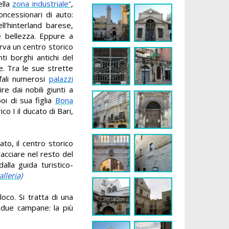
ella
zona industriale”
,
ncessionari di auto:
ll’hinterland barese,
 bellezza. Eppure a
erva un centro storico
ti borghi antichi del
e. Tra le sue strette
nfali numerosi
palazzi
ire dai nobili giunti a
oi di sua figlia
Bona
co I il ducato di Bari,
o, il centro storico
racciare nel resto del
dalla guida turistico-
alleria)
loco. Si tratta di una
 due campane: la più