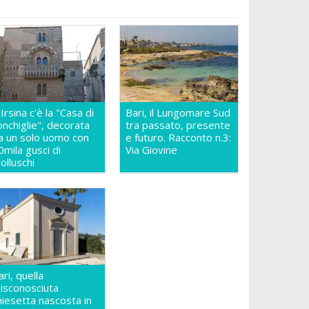
 Irsina c'è la "Casa di
Bari, il Lungomare Sud
onchiglie", decorata
tra passato, presente
a un solo uomo con
e futuro. Racconto n.3:
0mila gusci di
Via Giovine
olluschi
ari, quella
isconosciuta
hiesetta nascosta in