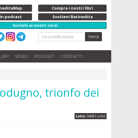
rineditaMap
Compra i nostri libri
 in podcast
Sostieni Barinedita
Iscriviti ai nostri corsi
Cerca
LERY
VIDEO
PODCAST
CONTATTI
Modugno, trionfo dei
Letto:
34087 volte