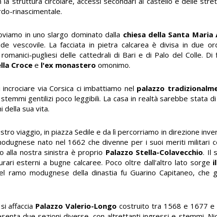
a struttura circolare, accessi secondari al castello e delle stret
rdo-rinascimentale.
troviamo in uno slargo dominato dalla
chiesa della Santa Maria
e vescovile. La facciata in pietra calcarea è divisa in due or
li romanici-pugliesi delle cattedrali di Bari e di Palo del Colle. D
ella Croce
e
l'ex monastero
omonimo.
incrociare via Corsica ci imbattiamo nel
palazzo tradizionalme
stemmi gentilizi poco leggibili. La casa in realtà sarebbe stata di 
 della sua vita.
nostro viaggio, in piazza Sedile e da lì percorriamo in direzione inv
odugnese nato nel 1662 che divenne per i suoi meriti militari co
o alla nostra sinistra è proprio
Palazzo Stella-Colavecchio
. Il
rari esterni a bugne calcaree. Poco oltre dall'altro lato sorge
i
el ramo modugnese della dinastia fu Guarino Capitaneo, che 
 si affaccia
Palazzo Valerio-Longo
costruito tra 1568 e 1677 e i
resenta due sezioni diverse, con altrettanti ingressi e stemmi. N