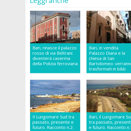
Leggi anche
Bari, rinasce il palazzo
Bari, in vendita
rosso di via Beltrani:
Palazzo Diana e la
diventerà caserma
chiesa di San
della Polizia ferroviaria
Bartolomeo: verrann
trasformati in b&b
Il Lungomare Sud tra
Bari, il Lungomare S
passato, presente e
tra passato, presen
futuro. Racconto n.2:
e futuro. Racconto n.