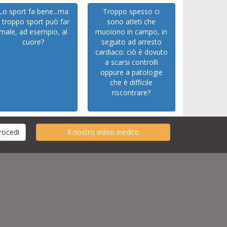
Lo sport fa bene...ma
Troppo spesso ci
il troppo sport può far
sono atleti che
male, ad esempio, al
muoiono in campo, in
cuore?
seguito ad arresto
cardiaco: ciò è dovuto
a scarsi controlli
oppure a patologie
che è difficile
riscontrare?
Il nostro video inedito