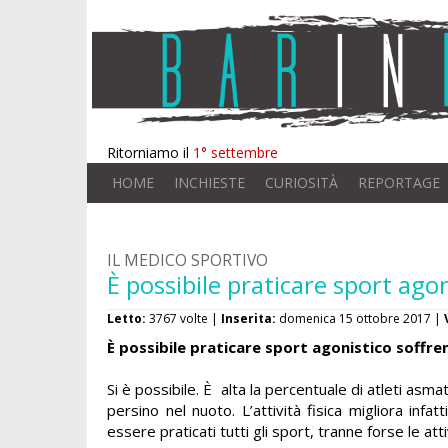
Ritorniamo il
1° settembre
HOME
INCHIESTE
CURIOSITÀ
REPORTAGE
IL MEDICO SPORTIVO
È possibile praticare sport ago
Letto:
3767 volte |
Inserita:
domenica 15 ottobre 2017 |
È possibile praticare sport agonistico soffr
Si è possibile. È alta la percentuale di atleti asm
persino nel nuoto. L’attività fisica migliora infa
essere praticati tutti gli sport, tranne forse le at