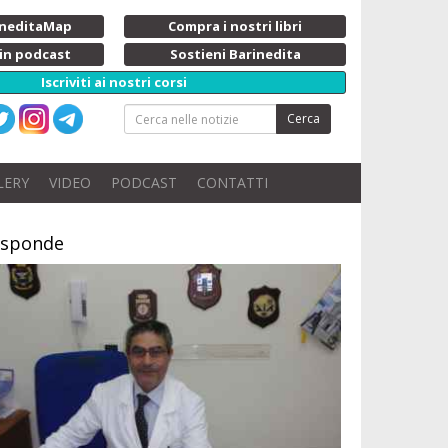
rineditaMap
Compra i nostri libri
 in podcast
Sostieni Barinedita
Iscriviti ai nostri corsi
Cerca
LERY
VIDEO
PODCAST
CONTATTI
isponde