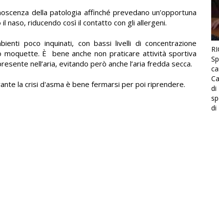
onoscenza della patologia affinché prevedano un’opportuna
l naso, riducendo così il contatto con gli allergeni.
enti poco inquinati, con bassi livelli di concentrazione
RI
ti o moquette. È bene anche non praticare attività sportiva
Sp
presente nell’aria, evitando però anche l’aria fredda secca.
ca
Ca
rante la crisi d'asma è bene fermarsi per poi riprendere.
di
sp
di