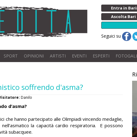
Entra in Ba
Ascolta Bari
Seguici su
SPORT
OPINIONI
ARTISTI
EVENTI
ESPERTI
FOTOGAL
R
nistico soffrendo d'asma?
Visitatore:
Danilo
endo d’asma?
atici che hanno partecipato alle Olimpiadi vincendo medaglie,
tti nell’asmatico la capacità cardio respiratoria. E possono
tività subacquee.