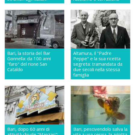
Bari, la storia del Bar
Altamura, il "Padre
Gonnella: da 100 anni
Peppe" e la sua ricetta
"faro" del rione San
segreta: tramandata da
Cataldo
due secoli nella stessa
famiglia
Bari, dopo 60 anni di
Bari, pescivendolo salva la
attività chiude "Manzari":
vita a una cernia, la adotta