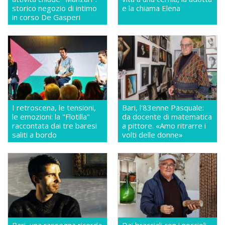
storico negozio di intimo
e la chiama Elena
in corso De Gasperi
I retroscena, le tensioni,
Bari, l'83enne Pasquale:
le emozioni: la "Flotilla"
da docente di matematica
raccontata dai tre baresi
a pittore. «Amo ritrarre i
saliti a bordo
volti delle donne»