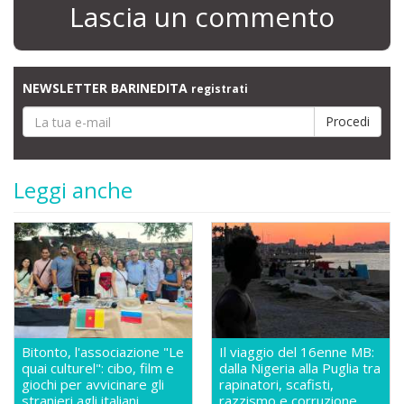
Lascia un commento
NEWSLETTER BARINEDITA
registrati
Leggi anche
Bitonto, l'associazione "Le
Il viaggio del 16enne MB:
quai culturel": cibo, film e
dalla Nigeria alla Puglia tra
giochi per avvicinare gli
rapinatori, scafisti,
stranieri agli italiani
razzismo e corruzione