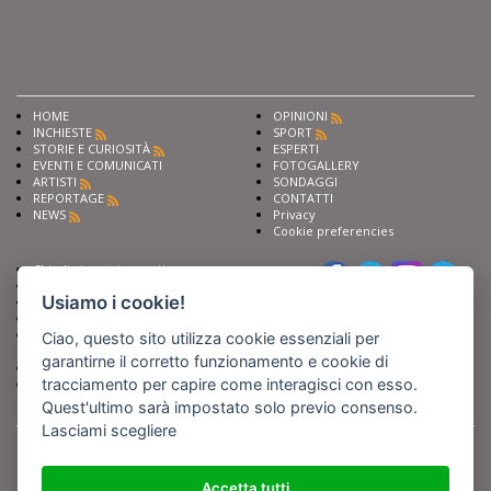
HOME
OPINIONI
INCHIESTE
SPORT
STORIE E CURIOSITÀ
ESPERTI
EVENTI E COMUNICATI
FOTOGALLERY
ARTISTI
SONDAGGI
REPORTAGE
CONTATTI
NEWS
Privacy
Cookie preferencies
Chiedi ai nostri esperti
Seguici su
Scrivi alla redazione
Usiamo i cookie!
Fai pubblicità con noi
Sostieni Barinedita
Iscriviti al nostro corso di
Ciao, questo sito utilizza cookie essenziali per
giornalismo
garantirne il corretto funzionamento e cookie di
Compra i nostri libri
tracciamento per capire come interagisci con esso.
Entra in Barinedita Map
Quest'ultimo sarà impostato solo previo consenso.
Lasciami scegliere
BARIREPORT s.a.s.
, Partita IVA 07355350724
Powered by
Netboom
Copyright BARIREPORT s.a.s. All rights reserved - Tutte le fotografie recanti il
logo di Barinedita sono state commissionate da BARIREPORT s.a.s. che ne
Accetta tutti