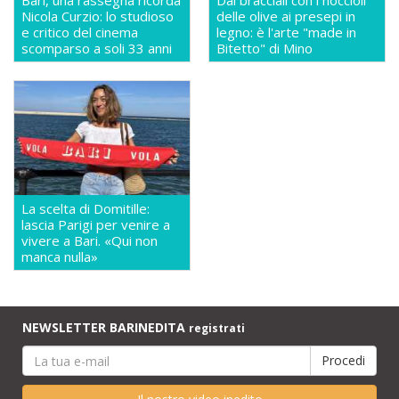
Bari, una rassegna ricorda
Dai bracciali con i noccioli
Nicola Curzio: lo studioso
delle olive ai presepi in
e critico del cinema
legno: è l'arte "made in
scomparso a soli 33 anni
Bitetto" di Mino
La scelta di Domitille:
lascia Parigi per venire a
vivere a Bari. «Qui non
manca nulla»
NEWSLETTER BARINEDITA
registrati