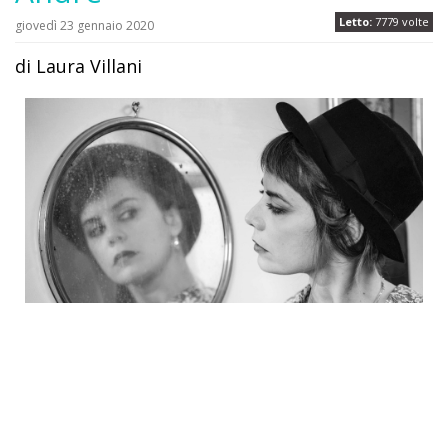
Letto:
7779 volte
giovedì 23 gennaio 2020
di Laura Villani