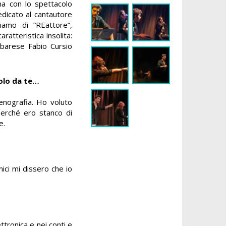
a con lo spettacolo
edicato al cantautore
amo di “REattore”,
ratteristica insolita:
 barese Fabio Cursio
olo da te…
scenografia. Ho voluto
perché ero stanco di
e.
ici mi dissero che io
ttronica e nei conti e