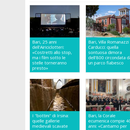
Bari, 25 anni
Bari, Villa Romanazzi
dell'Airiciclotteri:
Carducci: quella
«Costretti allo stop,
sontuosa dimora
ma i film sotto le
dell'800 circondata d
stelle torneranno
un parco fiabesco
presto»
I "bottini" di Irsina:
Bari, la Corale
quelle gallerie
ecumenica compie 4
medievali scavate
anni: «Cantiamo per