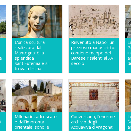
L'unica scultura
Rinvenuto a Napoli un
L
realizzata dal
prezioso manoscritto:
P
Mantegna: è la
contiene mappe del
i
a
splendida
Barese risalenti al XVI
a
Sant'Eufemia e si
secolo
d
trova a Irsina
Millenarie, affrescate
Conversano, l'enorme
L
0
e dall'impronta
archivio degli
S
orientale: sono le
Acquaviva d'Aragona:
a