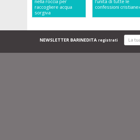
nella roccia per
l'unità di tutte le
raccogliere acqua
confessioni cristiane
sorgiva
NEWSLETTER BARINEDITA
registrati