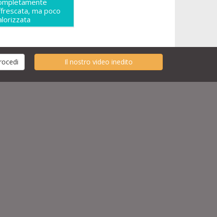
ompletamente
ffrescata, ma poco
alorizzata
Il nostro video inedito