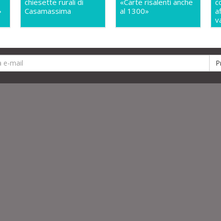
chiesette rurali di
«Carte risalenti anche
c
»
Casamassima
al 1300»
a
v