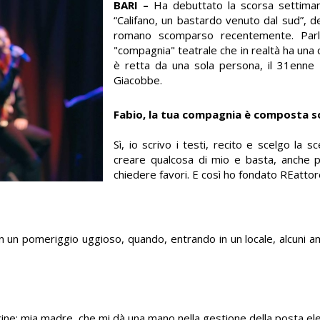
BARI –
Ha debuttato la scorsa settiman
“Califano, un bastardo venuto dal sud”, d
romano scomparso recentemente. Parli
"compagnia" teatrale che in realtà ha una ca
è retta da una sola persona, il 31enne
Giacobbe.
Fabio, la tua compagnia è composta s
Sì, io scrivo i testi, recito e scelgo la 
creare qualcosa di mio e basta, anche 
chiedere favori. E così ho fondato REattor
in un pomeriggio uggioso, quando, entrando in un locale, alcuni am
cine: mia madre, che mi dà una mano nella gestione della posta ele