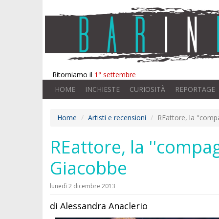
Ritorniamo il
1° settembre
HOME
INCHIESTE
CURIOSITÀ
REPORTAGE
Home
Artisti e recensioni
REattore, la ''comp
REattore, la ''compag
Giacobbe
lunedì 2 dicembre 2013
di Alessandra Anaclerio