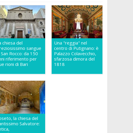
a chiesa del
Una "reggia" nel
reziosissimo sangue
centro di Putignano: è
n San Rocco: da 150
Palazzo Colavecchio,
nni riferimento per
sfarzosa dimora del
ue rioni di Bari
1818
oseto, la chiesa del
antissimo Salvatore:
ntica,