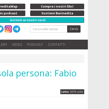
rineditaMap
Compra i nostri libri
 in podcast
Sostieni Barinedita
Iscriviti ai nostri corsi
Cerca
LERY
VIDEO
PODCAST
CONTATTI
 sola persona: Fabio
Letto:
6576 volte