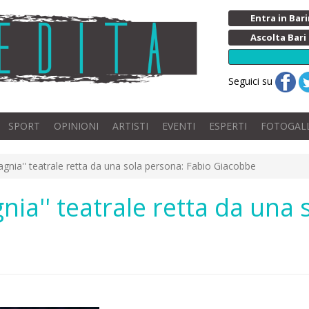
Entra in Ba
Ascolta Bari
Seguici su
SPORT
OPINIONI
ARTISTI
EVENTI
ESPERTI
FOTOGAL
agnia'' teatrale retta da una sola persona: Fabio Giacobbe
nia'' teatrale retta da una