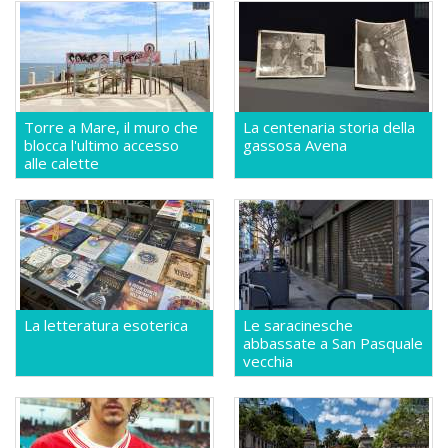
Torre a Mare, il muro che
La centenaria storia della
blocca l'ultimo accesso
gassosa Avena
alle calette
La letteratura esoterica
Le saracinesche
abbassate a San Pasquale
vecchia