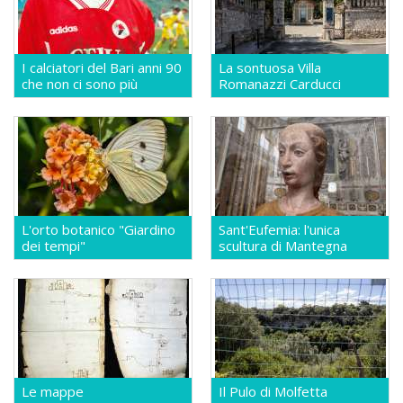
I calciatori del Bari anni 90
La sontuosa Villa
che non ci sono più
Romanazzi Carducci
L'orto botanico "Giardino
Sant'Eufemia: l'unica
dei tempi"
scultura di Mantegna
Le mappe
Il Pulo di Molfetta