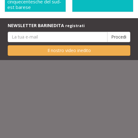
cinquecentesche del sud-
est barese
NEWSLETTER BARINEDITA
registrati
Il nostro video inedito