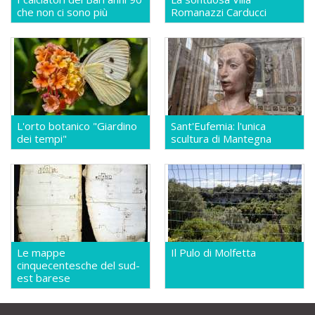
che non ci sono più
Romanazzi Carducci
L'orto botanico "Giardino
Sant'Eufemia: l'unica
dei tempi"
scultura di Mantegna
Le mappe
Il Pulo di Molfetta
cinquecentesche del sud-
est barese