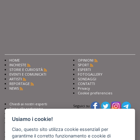
HOME
OPINIONI
INCHIESTE
SPORT
STORIE E CURIOSITÀ
ESPERTI
EVENTI E COMUNICATI
FOTOGALLERY
ARTISTI
SONDAGGI
REPORTAGE
CONTATTI
NEWS
Privacy
Cookie preferencies
Chiedi ai nostri esperti
Seguici su
Scrivi alla redazione
Fai pubblicità con noi
Sostieni Barinedita
Usiamo i cookie!
Iscriviti al nostro corso di
giornalismo
Ciao, questo sito utilizza cookie essenziali per
Compra i nostri libri
garantirne il corretto funzionamento e cookie di
Entra in Barinedita Map