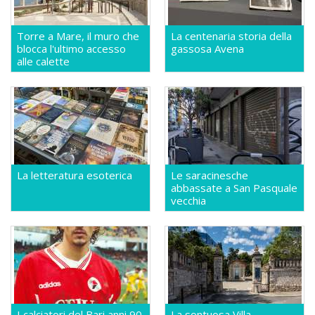
Torre a Mare, il muro che
La centenaria storia della
blocca l'ultimo accesso
gassosa Avena
alle calette
La letteratura esoterica
Le saracinesche
abbassate a San Pasquale
vecchia
I calciatori del Bari anni 90
La sontuosa Villa