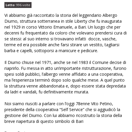
Letto:
996 volte
Vi abbiamo già raccontato la storia del leggendario Albergo
Diurno, struttura sotterranea in stile Liberty che fu inaugurata
nel 1929 in corso Vittorio Emanuele, a Bari. Un luogo che per
decenni fu frequentato da coloro che volevano prendersi cura di
se stessi: al suo interno si trovavano infatti docce, vasche,
terme ed era possibile anche farsi stirare un vestito,
tagliarsi
barba e capelli, sottoporsi a manicure e pedicure.
Il Diurno chiuse nel 1971, anche se nel 1983 il Comune decise di
riaprirlo. Fu messa in atto un’importante ristrutturazione, furono
spesi soldi pubblici, l’albergo venne affidato a una cooperativa,
ma l’esperienza terminò dopo solo qualche mese. A quel punto
la struttura venne abbandonata e, dopo essere stata depredata
da ladri e vandali, fu definitivamente murata.
Noi siamo riusciti a parlare con l’oggi 78enne Vito Petino,
presidente della cooperativa “Self Service” che si aggiudicò la
gestione del Diurno. Con lui abbiamo ricostruito la storia della
breve riapertura di questo simbolo di Bari