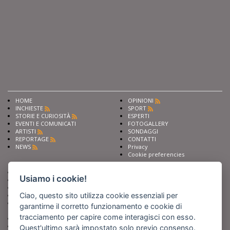
HOME
OPINIONI
INCHIESTE
SPORT
STORIE E CURIOSITÀ
ESPERTI
EVENTI E COMUNICATI
FOTOGALLERY
ARTISTI
SONDAGGI
REPORTAGE
CONTATTI
NEWS
Privacy
Cookie preferencies
Chiedi ai nostri esperti
Seguici su
Usiamo i cookie!
Scrivi alla redazione
Fai pubblicità con noi
Ciao, questo sito utilizza cookie essenziali per
Sostieni Barinedita
Iscriviti al nostro corso di
garantirne il corretto funzionamento e cookie di
giornalismo
tracciamento per capire come interagisci con esso.
Compra i nostri libri
Entra in Barinedita Map
Quest'ultimo sarà impostato solo previo consenso.