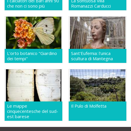
I calciatori del Bari anni 90
La sontuosa Villa
che non ci sono più
Romanazzi Carducci
L'orto botanico "Giardino
Sant'Eufemia: l'unica
dei tempi"
scultura di Mantegna
Le mappe
Il Pulo di Molfetta
cinquecentesche del sud-
est barese