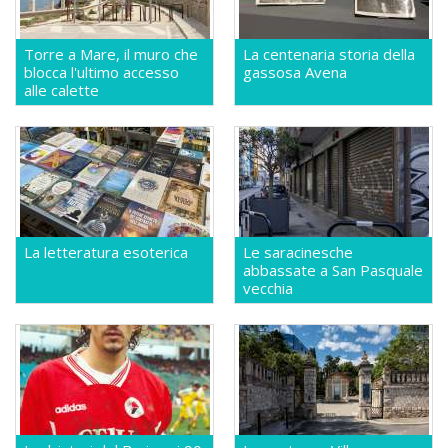
Torre a Mare, il muro che
La centenaria storia della
blocca l'ultimo accesso
gassosa Avena
alle calette
La letteratura esoterica
Le saracinesche
abbassate a San Pasquale
vecchia