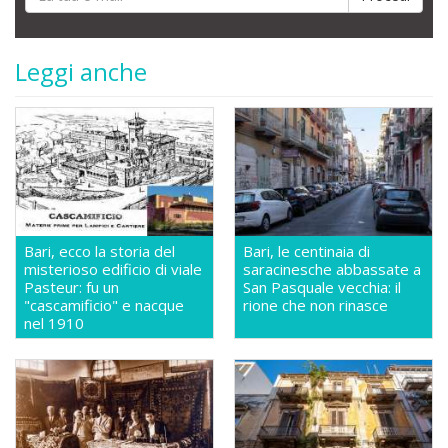
Leggi anche
Bari, ecco la storia del
Bari, le centinaia di
misterioso edificio di viale
saracinesche abbassate a
Pasteur: fu un
San Pasquale vecchia: il
"cascamificio" e nacque
rione che non rinasce
nel 1910