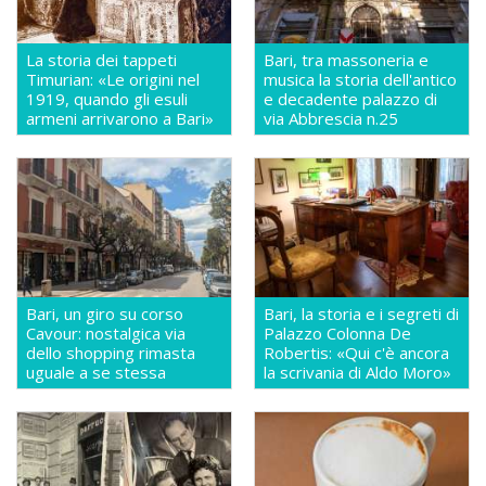
La storia dei tappeti
Bari, tra massoneria e
Timurian: «Le origini nel
musica la storia dell'antico
1919, quando gli esuli
e decadente palazzo di
armeni arrivarono a Bari»
via Abbrescia n.25
Bari, un giro su corso
Bari, la storia e i segreti di
Cavour: nostalgica via
Palazzo Colonna De
dello shopping rimasta
Robertis: «Qui c'è ancora
uguale a se stessa
la scrivania di Aldo Moro»