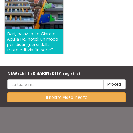
Bari, palazzo Le Giare e
Apulia Re' hotel: un modo
per distinguersi dalla
triste edilizia "in serie"
NEWSLETTER BARINEDITA
registrati
Il nostro video inedito