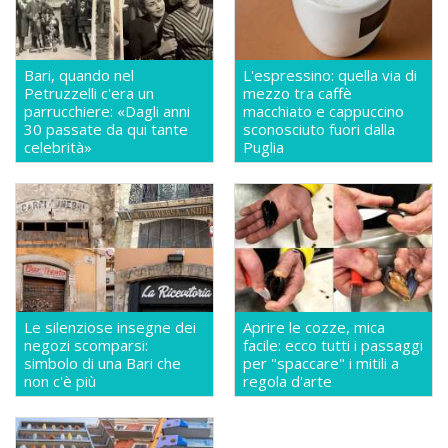
Bari, quando nel
L'espressino: quella via di
Petruzzelli c'era un
mezzo tra caffè
parrucchiere: «Dagli anni
macchiato e cappuccino
30 passate da qui tante
sconosciuto fuori dalla
celebrità»
Puglia
Le silenziose insegne dei
Aprire le cozze, mica
negozi scomparsi:
facile: ecco tutti i passaggi
simbolo di una Bari che
per "spaccare" i mitili a
non c'è più
regola d'arte