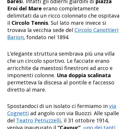
bares
i. Infatti gli odierni giardini di
piazza
Eroi del Mare
erano completamente
delimitati da un ricco colonnato che ospitava
il
Circolo Tennis
. Sul lato mare invece si
trovava la vecchia sede del
Circolo Canottieri
Barion
, fondato nel 1894.
L’elegante struttura sembrava più una villa
che un circolo sportivo. Le facciate erano
arricchite da maestosi finestroni ad arco e
imponenti colonne.
Una doppia scalinata
permetteva la discesa al pontile e l’accesso
diretto al mare.
Spostandoci di un isolato ci fermiamo in
via
Cognetti
ad angolo con via Buozzi. Alle spalle
del
Teatro Petruzzelli
, il 31 ottobre 1914,
veniva inaugurato il
“Cavour”,
uno dei tanti