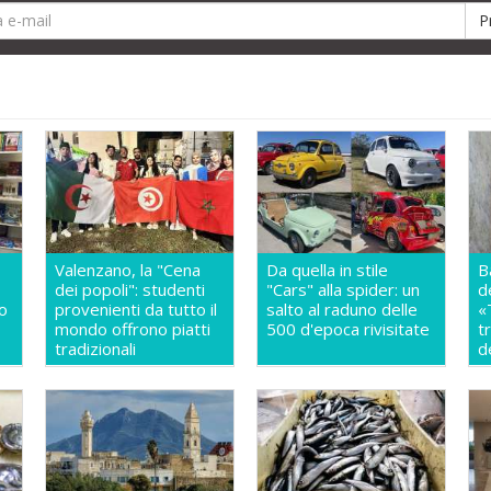
Valenzano, la "Cena
Da quella in stile
B
dei popoli": studenti
"Cars" alla spider: un
d
so
provenienti da tutto il
salto al raduno delle
«
mondo offrono piatti
500 d'epoca rivisitate
t
a
tradizionali
d