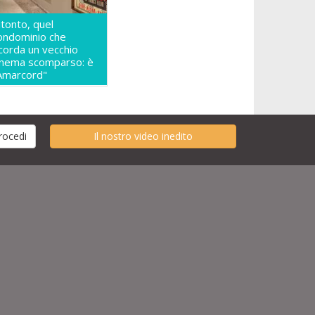
itonto, quel
ondominio che
icorda un vecchio
inema scomparso: è
Amarcord"
Il nostro video inedito