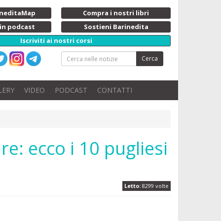
rineditaMap
Compra i nostri libri
 in podcast
Sostieni Barinedita
Iscriviti ai nostri corsi
Cerca
LERY
VIDEO
PODCAST
CONTATTI
re: ecco i 10 pugliesi
Letto:
8299 volte