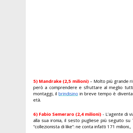
5) Mandrake (2,5 milioni)
– Molto più grande ris
però a comprendere e sfruttare al meglio tutti i t
montaggi, il
brindisino
in breve tempo è diventato
età.
6) Fabio Semeraro (2,4 milioni)
- L’agente di v
alla sua ironia, il sesto pugliese più seguito su 
“collezionista di like”: ne conta infatti 171 milioni.,