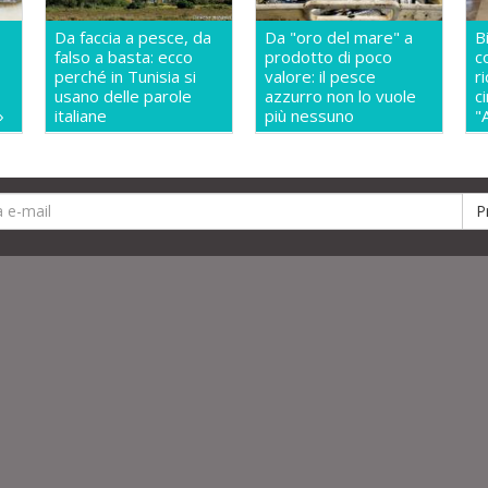
Da faccia a pesce, da
Da "oro del mare" a
B
falso a basta: ecco
prodotto di poco
c
perché in Tunisia si
valore: il pesce
r
usano delle parole
azzurro non lo vuole
c
»
italiane
più nessuno
"