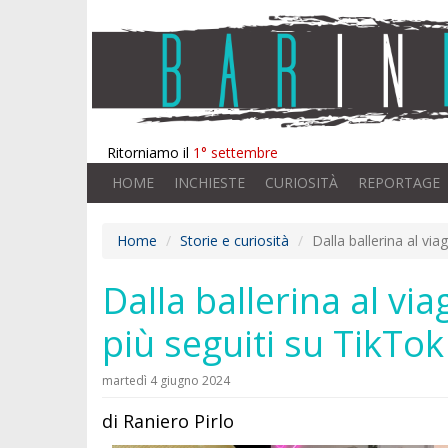
Ritorniamo il
1° settembre
HOME
INCHIESTE
CURIOSITÀ
REPORTAGE
Home
Storie e curiosità
Dalla ballerina al via
Dalla ballerina al vi
più seguiti su TikTok
martedì 4 giugno 2024
di Raniero Pirlo