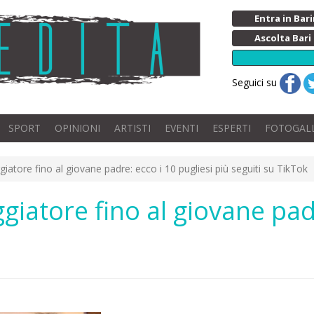
Entra in Ba
Ascolta Bari
Seguici su
SPORT
OPINIONI
ARTISTI
EVENTI
ESPERTI
FOTOGAL
ggiatore fino al giovane padre: ecco i 10 pugliesi più seguiti su TikTok
aggiatore fino al giovane pad