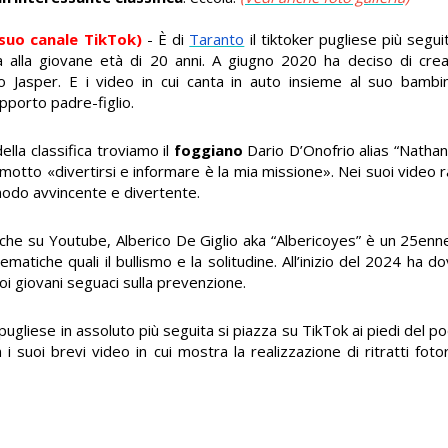
l suo canale TikTok)
- È di
Taranto
il tiktoker pugliese più segu
à alla giovane età di 20 anni. A giugno 2020 ha deciso di cr
lio Jasper. E i video in cui canta in auto insieme al suo bamb
pporto padre-figlio.
lla classifica troviamo il
foggiano
Dario D’Onofrio alias “Nathan
motto «divertirsi e informare è la mia missione». Nei suoi video r
modo avvincente e divertente.
che su Youtube, Alberico De Giglio aka “Albericoyes” è un 25en
matiche quali il bullismo e la solitudine. All’inizio del 2024 ha 
uoi giovani seguaci sulla prevenzione.
ugliese in assoluto più seguita si piazza su TikTok ai piedi del p
 i suoi brevi video in cui mostra la realizzazione di ritratti fotor