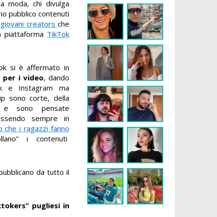
lla moda, chi divulga
io pubblico contenuti
,
giovani creators
che
la piattaforma
TikTok
Tok si è affermato in
 per i video
, dando
ok e Instagram ma
ip sono corte, della
 e sono pensate
essendo sempre in
so che i ragazzi fanno
llano” i contenuti
ubblicano da tutto il
ktokers” pugliesi in