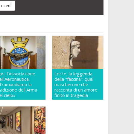
ari, l'Associazione
Lecce, la leggenda
ell'Aeronautica:
della "faccina": quel
Tramandiamo la
mascherone che
radizione dell'Arma
racconta di un amore
el cielo»
finito in tragedia