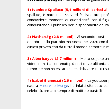
1) Ivanhoe Spalluto (5,1 milioni di iscritti a
Spalluto, è nato nel 1998 ed è diventato pap
condividere momenti di quotidianità con il fig
conquistando il pubblico per la spontaneità del ra
2) Nathan.Fg (2,8 milioni)
- Al secondo posto de
esordito sulla piattaforma cinese nel 2020 con il 
curiosi provenienti da tutto il mondo sempre in 
3) Albericoyes (2,7 milioni)
– Molto seguito an
video comici a contenuti più seri dove affronta te
tumore e non ha esitato a sensibilizzare tutti i s
4) Isabel Giannuzzi (2,6 milioni) –
La
youtuber p
nata a
Minervino Murge
, ha infatti sfondato con
celebrità, armata sempre di matite e pastelli.