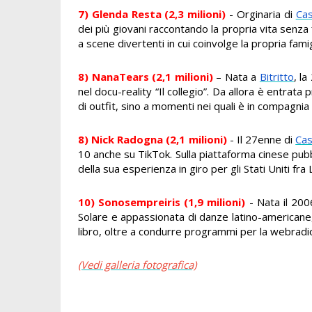
7) Glenda Resta (2,3 milioni)
- Orginaria di
Cas
dei più giovani raccontando la propria vita senza f
a scene divertenti in cui coinvolge la propria famig
8)
NanaTears (2,1 milioni)
– Nata a
Bitritto
, l
nel docu-reality “Il collegio”. Da allora è entr
di outfit, sino a momenti nei quali è in compagnia 
8) Nick Radogna (2,1 milioni)
- Il 27enne di
Ca
10 anche su TikTok. Sulla piattaforma cinese pub
della sua esperienza in giro per gli Stati Uniti f
10) Sonosempreiris (1,9 milioni)
- Nata il 20
Solare e appassionata di danze latino-americane
libro, oltre a condurre programmi per la webradi
(Vedi galleria fotografica)