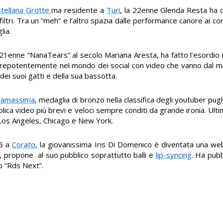
tellana Grotte
ma residente a
Turi
, la 22enne Glenda Resta ha c
iltri. Tra un “meh” e l’altro spazia dalle performance canore ai cons
lia.
a 21enne “NanaTears” al secolo Mariana Aresta, ha fatto l’esordio in
ata prepotentemente nel mondo dei social con video che vanno dal 
dei suoi gatti e della sua bassotta.
samassima
, medaglia di bronzo nella classifica degli youtuber pugl
blica video più brevi e veloci sempre conditi da grande ironia. Ul
ra Los Angeles, Chicago e New York.
06 a
Corato
, la giovanissima Iris Di Domenico è diventata una w
, propone al suo pubblico soprattutto balli e
lip-syncing
. Ha pub
o “Rds Next”.