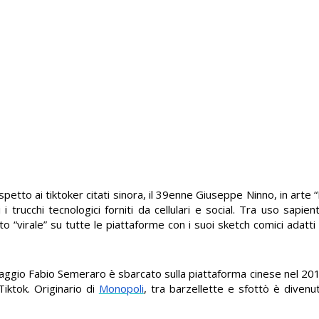
petto ai tiktoker citati sinora, il 39enne Giuseppe Ninno, in arte 
rucchi tecnologici forniti da cellulari e social. Tra uso sapiente
 “virale” su tutte le piattaforme con i suoi sketch comici adatti 
iaggio Fabio Semeraro è sbarcato sulla piattaforma cinese nel 20
Tiktok. Originario di
Monopoli
, tra barzellette e sfottò è diven