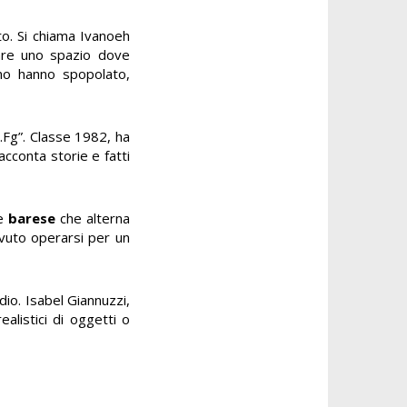
ito. Si chiama Ivanoeh
eare uno spazio dove
ino hanno spopolato,
.Fg”. Classe 1982, ha
acconta storie e fatti
ne
barese
che alterna
dovuto operarsi per un
odio.
Isabel Giannuzzi,
ealistici di oggetti o