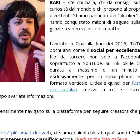
BARI –
C’è chi balla, chi dà consigli su
curiosità dal mondo e chi propone al propr
divertenti. Stiamo parlando dei “tiktoker”
hanno conquistato milioni di seguaci sul
grazie a video veloci e d’impatto.
Lanciato in Cina alla fine del 2016, Tik
pochi anni come il
social per eccellenza
filo da torcere non solo a Facebo
soprattutto a YouTube. Su TikTok le cl
durata al massimo di un minuto
esclusivamente per lo smartphone, 
formato verticale. L’ideale quindi per
l’u
dei cellulari
: mezzi in cui si “scro
po svariate informazioni.
 mensilmente navigano sulla piattaforma per seguire creators che p
ubers” più amati del web
, ci siamo quindi chiesti: quali sono i
“ti
un’interessante classifica
: eccola.
(Vedi anche foto galleria)