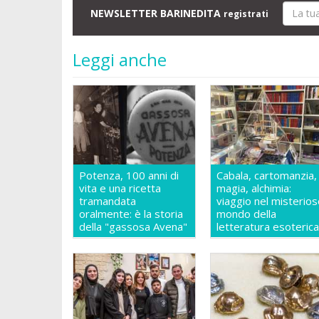
NEWSLETTER BARINEDITA
registrati
Leggi anche
Potenza, 100 anni di
Cabala, cartomanzia,
vita e una ricetta
magia, alchimia:
tramandata
viaggio nel misterio
oralmente: è la storia
mondo della
della "gassosa Avena"
letteratura esoteric