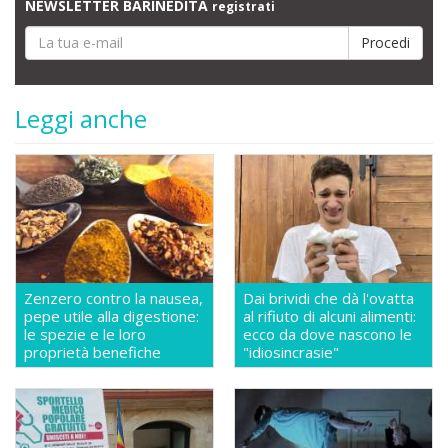
NEWSLETTER BARINEDITA
registrati
Leggi anche
Zenzero contro la nausea,
Dai brividi che dà l'ovatta
pepe utile alla digestione:
al rifiuto di alcuni alimenti:
le spezie e le loro
ecco da dove nascono le
proprietà benefiche
"idiosincrasie"