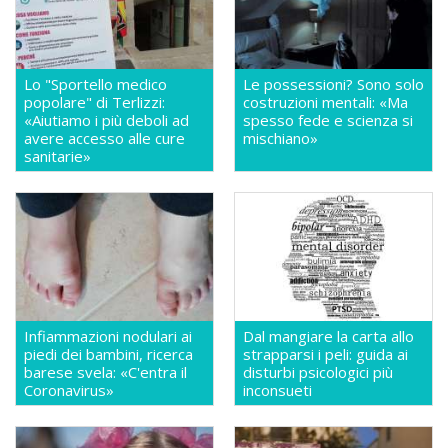
Lo "Sportello medico
Le possessioni? Sono solo
popolare" di Terlizzi:
costruzioni mentali: «Ma
«Aiutiamo i più deboli ad
spesso fede e scienza si
avere accesso alle cure
mischiano»
sanitarie»
Infiammazioni nodulari ai
Dal mangiare la carta allo
piedi dei bambini, ricerca
strapparsi i peli: guida ai
barese svela: «C'entra il
disturbi psicologici più
Coronavirus»
inconsueti