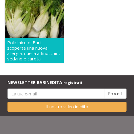
Policlinico di Bari,
scoperta una nuova
allergia: quella a finocchio,
sedano e carota
NEWSLETTER BARINEDITA
registrati
Il nostro video inedito