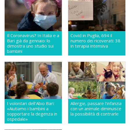
Il Coronavirus? In Italia e a
Covid in Puglia, 694 il
Bari già da gennaio: lo
numero dei ricoverati: 38
dimostra uno studio sui
in terapia intensiva
bambini
I volontari dell'Abio Bari:
Allergie, passare l'infanzia
«Aiutiamo i bambini a
con un animale diminuisce
sopportare la degenza in
la possibilità di contrarle
ospedale»