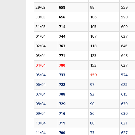
29/03
658
99
559
30/03
696
106
590
31/03
714
105
609
01/04
744
107
637
02/04
763
118
645
03/04
771
123
648
04/04
780
153
627
05/04
733
159
574
06/04
722
97
625
07/04
708
93
615
08/04
729
90
639
09/04
716
86
630
10/04
711
80
631
11/04
700
73
627