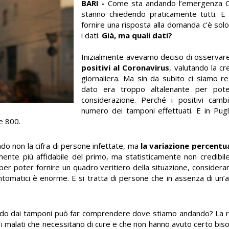
BARI -
Come sta andando l’emergenza Cov
stanno chiedendo praticamente tutti. E
fornire una risposta alla domanda c’è sol
i dati.
Già, ma quali dati?
Inizialmente avevamo deciso di osservar
positivi al Coronavirus
, valutando la cr
giornaliera. Ma sin da subito ci siamo r
dato era troppo altalenante per pot
considerazione. Perché i positivi cam
numero dei tamponi effettuati. E in Pugl
e 800.
o non la cifra di persone infettate, ma
la variazione percentua
nte più affidabile del primo, ma statisticamente non credibile
 poter fornire un quadro veritiero della situazione, consider
intomatici è enorme. E si tratta di persone che in assenza di un’a
do dai tamponi può far comprendere dove stiamo andando? La r
 i malati che necessitano di cure e che non hanno avuto certo bi