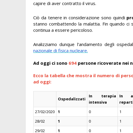
capire di aver contratto il virus.
Ciò da tenere in considerazione sono quindi
pr
stanno combattendo la malattia. Fin quando ci sa
continua a essere pericoloso.
Analizziamo dunque l’andamento degli ospedali
nazionale di fisica nucleare.
Ad oggi
ci sono
694
persone ricoverate nei 
Ecco la tabella che mostra il numero di pers
ad oggi:
In terapia
In al
Ospedalizzati
intensiva
repart
27/02/2020
1
0
1
28/02
1
0
1
29/02
1
0
1