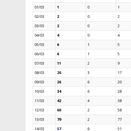
01/03
1
0
1
02/03
2
0
2
03/03
2
0
2
04/03
4
0
4
05/03
6
1
5
06/03
6
1
5
07/03
11
2
9
08/03
20
3
17
09/03
26
6
20
10/03
34
6
28
11/03
42
4
38
12/03
60
2
58
13/03
79
2
77
14/03
57
6
51