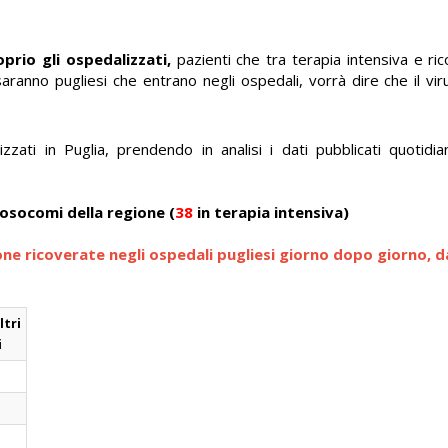
oprio gli ospedalizzati,
pazienti che tra terapia intensiva e rico
ranno pugliesi che entrano negli ospedali, vorrà dire che il vir
zzati in Puglia, prendendo in analisi i dati pubblicati quotid
nosocomi della regione
(
38
in terapia intensiva)
one ricoverate negli ospedali pugliesi giorno dopo giorno, d
tri
i