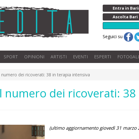
Entra in Ba
Ascolta Bari
Seguici su
SPORT
OPINIONI
ARTISTI
EVENTI
ESPERTI
FOTOGAL
l numero dei ricoverati: 38 in terapia intensiva
il numero dei ricoverati: 38
(ultimo aggiornamento giovedì 31 marzo 