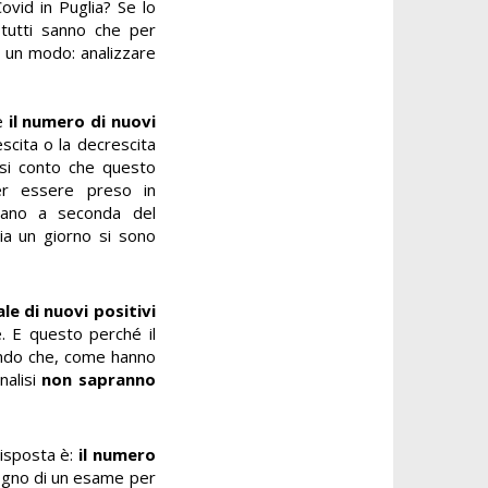
id in Puglia? Se lo
 tutti sanno che per
o un modo: analizzare
e
il numero di nuovi
escita o la decrescita
esi conto che questo
er essere preso in
biano a seconda del
ia un giorno si sono
le di nuovi positivi
. E questo perché il
ando che, come hanno
nalisi
non sapranno
isposta è:
il numero
sogno di un esame per