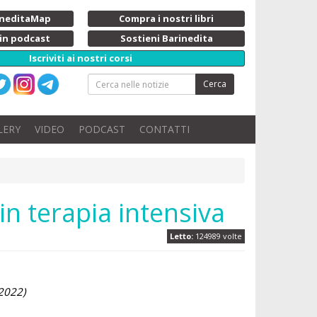
rineditaMap
Compra i nostri libri
 in podcast
Sostieni Barinedita
Iscriviti ai nostri corsi
Cerca
LERY
VIDEO
PODCAST
CONTATTI
 in terapia intensiva
Letto:
124989 volte
2022)