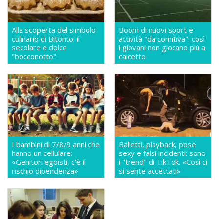
Alla scoperta del simbolo
Boom di nuovi sport e
culinario di Bitonto: il
attività "da comitiva": così
secolare e dolce
i giovani non giocano più a
"bocconotto"
calcetto
I bambini di 7/8/9 anni che
Balletti, playback, pose
hanno un cellulare:
sexy e falsi incidenti: sono
«Genitori egoisti, c'è il
i "trend" di TikTok. «Così ci
rischio dipendenza»
si sente accettati»