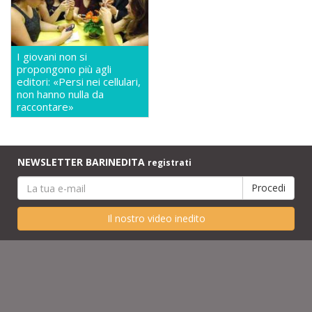
I giovani non si
propongono più agli
editori: «Persi nei cellulari,
non hanno nulla da
raccontare»
NEWSLETTER BARINEDITA
registrati
Il nostro video inedito