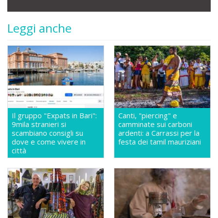
Leggi anche
Il gruppo "Expats in Bari":
Canti, "piercing" e
9mila stranieri si
camminate sui carboni
scambiano consigli su
ardenti: a Carrassi per la
dove e come vivere in
festa dei tamil mauriziani
città