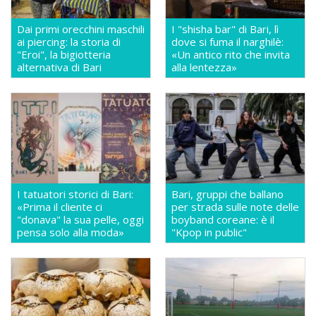
Dai primi orecchini maschili
I "shisha bar" di Bari, lì
ai piercing: la storia di
dove si fuma il narghilè:
"Eroi", la bigiotteria
«Un antico rito che invita
alternativa di Bari
alla lentezza»
I tatuatori storici di Bari:
Bari, gruppi che ballano
«Prima il cliente ci
per strada sulle note delle
"donava" la sua pelle, oggi
boyband coreane: è il
pensa solo alla moda»
"Kpop in public"