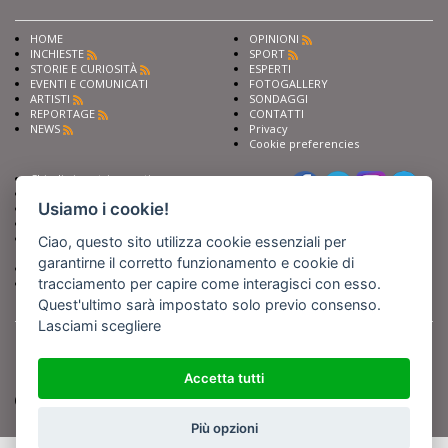
HOME
OPINIONI
INCHIESTE
SPORT
STORIE E CURIOSITÀ
ESPERTI
EVENTI E COMUNICATI
FOTOGALLERY
ARTISTI
SONDAGGI
REPORTAGE
CONTATTI
NEWS
Privacy
Cookie preferencies
Chiedi ai nostri esperti
Seguici su
Scrivi alla redazione
Usiamo i cookie!
Fai pubblicità con noi
Sostieni Barinedita
Iscriviti al nostro corso di
Ciao, questo sito utilizza cookie essenziali per
giornalismo
garantirne il corretto funzionamento e cookie di
Compra i nostri libri
tracciamento per capire come interagisci con esso.
Entra in Barinedita Map
Quest'ultimo sarà impostato solo previo consenso.
Lasciami scegliere
BARIREPORT s.a.s.
, Partita IVA 07355350724
Powered by
Netboom
Copyright BARIREPORT s.a.s. All rights reserved - Tutte le fotografie recanti il
logo di Barinedita sono state commissionate da BARIREPORT s.a.s. che ne
Accetta tutti
detiene i Diritti d'Autore e sono state prodotte nell'anno 2012 e seguenti
(tranne che non vi sia uno specifico anno di scatto riportato)
Più opzioni