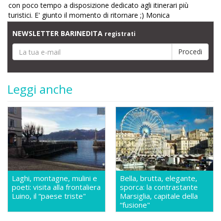
con poco tempo a disposizione dedicato agli itinerari più
turistici. E' giunto il momento di ritornare ;) Monica
NEWSLETTER BARINEDITA
registrati
Leggi anche
Laghi, montagne, mulini e
Bella, brutta, elegante,
poeti: visita alla frontaliera
sporca: la contrastante
Luino, il “paese triste"
Marsiglia, capitale della
“fusione"