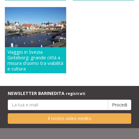
Viaggio in Svezia.
Goteborg: grande città a
misura d'uomo tra viabilità
e cultura
NEWSLETTER BARINEDITA
registrati
Il nostro video inedito