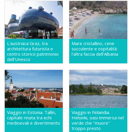
L'austriaca Graz, tra
Mare cristallino, cene
architettura futurista e
succulente e ospitalità:
centro storico patrimonio
l'altra faccia dell'Albania
dell'Unesco
Viaggio in Estonia. Tallin,
Viaggio in Finlandia.
capitale rinata tra echi
Helsinki, oasi immersa nel
medioevali e divertimento
verde che ''muore''
troppo presto