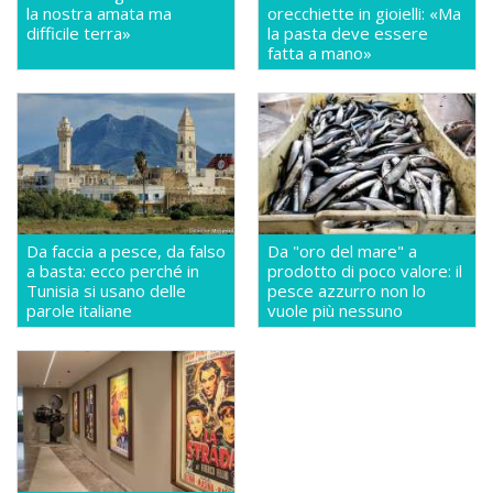
la nostra amata ma
orecchiette in gioielli: «Ma
difficile terra»
la pasta deve essere
fatta a mano»
Da faccia a pesce, da falso
Da "oro del mare" a
a basta: ecco perché in
prodotto di poco valore: il
Tunisia si usano delle
pesce azzurro non lo
parole italiane
vuole più nessuno