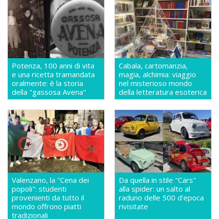
Potenza, 100 anni di vita
Cabala, cartomanzia,
e una ricetta tramandata
magia, alchimia: viaggio
oralmente: è la storia
nel misterioso mondo
della "gassosa Avena"
della letteratura esoterica
Valenzano, la "Cena dei
Da quella in stile "Cars"
popoli": studenti
alla spider: un salto al
provenienti da tutto il
raduno delle 500 d'epoca
mondo offrono piatti
rivisitate
tradizionali