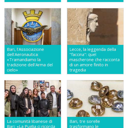
Bari, l'Associazione
Lecce, la leggenda della
dell'Aeronautica:
"faccina": quel
«Tramandiamo la
mascherone che racconta
tradizione dell'Arma del
di un amore finito in
cielo»
tragedia
La comunità libanese di
Bari, tre sorelle
Bari: «La Puglia ci ricorda
trasformano le