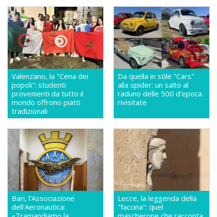
Valenzano, la "Cena dei
Da quella in stile "Cars"
popoli": studenti
alla spider: un salto al
provenienti da tutto il
raduno delle 500 d'epoca
mondo offrono piatti
rivisitate
tradizionali
Bari, l'Associazione
Lecce, la leggenda della
dell'Aeronautica:
"faccina": quel
«Tramandiamo la
mascherone che racconta