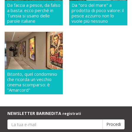
Da faccia a pesce, da falso
Da "oro del mare" a
a basta: ecco perché in
prodotto di poco valore: il
Tunisia si usano delle
pesce azzurro non lo
parole italiane
vuole più nessuno
Bitonto, quel condominio
che ricorda un vecchio
cinema scomparso: è
"Amarcord"
NEWSLETTER BARINEDITA
registrati