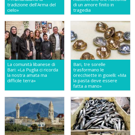
tradizione dell'Arma del
di un amore finito in
cielo»
tragedia
La comunità libanese di
Bari, tre sorelle
Bari: «La Puglia ci ricorda
trasformano le
la nostra amata ma
orecchiette in gioielli: «Ma
difficile terra»
la pasta deve essere
fatta a mano»