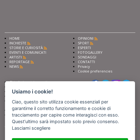
HOME
OPINIONI
INCHIESTE
SPORT
STORIE E CURIOSITÀ
ESPERTI
EVENTI E COMUNICATI
FOTOGALLERY
ARTISTI
SONDAGGI
REPORTAGE
CONTATTI
NEWS
Privacy
Cookie preferencies
Chiedi ai nostri esperti
Seguici su
Scrivi alla redazione
Usiamo i cookie!
Fai pubblicità con noi
Sostieni Barinedita
Iscriviti al nostro corso di
Ciao, questo sito utilizza cookie essenziali per
giornalismo
garantirne il corretto funzionamento e cookie di
Compra i nostri libri
tracciamento per capire come interagisci con esso.
Entra in Barinedita Map
Quest'ultimo sarà impostato solo previo consenso.
Lasciami scegliere
BARIREPORT s.a.s.
, Partita IVA 07355350724
Powered by
Netboom
Copyright BARIREPORT s.a.s. All rights reserved - Tutte le fotografie recanti il