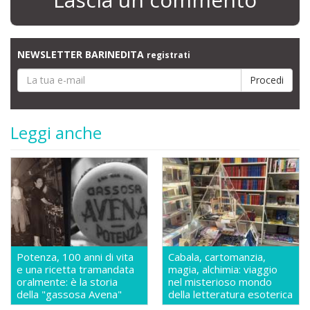
NEWSLETTER BARINEDITA
registrati
Leggi anche
Potenza, 100 anni di vita
Cabala, cartomanzia,
e una ricetta tramandata
magia, alchimia: viaggio
oralmente: è la storia
nel misterioso mondo
della "gassosa Avena"
della letteratura esoterica