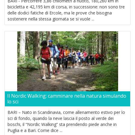
BARI - Percorrere 3,86 chilometri a nuoto, 180,260 km in
bicicletta e 42,195 km di corsa, in successione: non sono tre
delle dodici fatiche di Ercole, ma le prove che bisogna
sostenere nella stessa giornata se si vuole ...
Il Nordic Walking: camminare nella natura simulando
lo sci
BARI – Nato in Scandinavia, come allenamento estivo per lo
sci di fondo, quando la neve lascia il posto al verde dei
boschi, il “Nordic Walking” sta prendendo piede anche in
Puglia e a Bari. Come dice ...