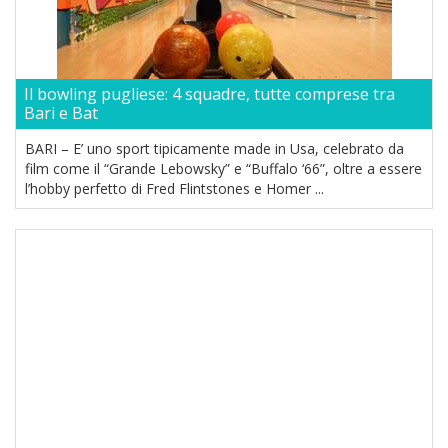
Il bowling pugliese: 4 squadre, tutte comprese tra
Bari e Bat
BARI – E’ uno sport tipicamente made in Usa, celebrato da
film come il “Grande Lebowsky” e “Buffalo ‘66”, oltre a essere
l’hobby perfetto di Fred Flintstones e Homer ...