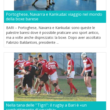
Portoghese, Navarra e Kankudai: viaggio nel mondo
della boxe barese
BARI – Portoghese, Navarra e Kankudai: sono queste le
palestre baresi dove è possibile praticare uno sport antico,
ma a volte anche disprezzato: la boxe. Dopo aver ascoltato
Fabrizio Baldantoni, presidente ...
Nella tana delle ''Tigri'': il rugby a Bari è «un
combattimento di squadra»