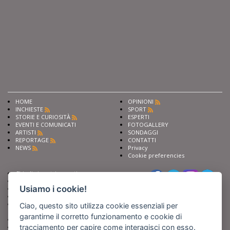
HOME
OPINIONI
INCHIESTE
SPORT
STORIE E CURIOSITÀ
ESPERTI
EVENTI E COMUNICATI
FOTOGALLERY
ARTISTI
SONDAGGI
REPORTAGE
CONTATTI
NEWS
Privacy
Cookie preferencies
Chiedi ai nostri esperti
Seguici su
Scrivi alla redazione
Usiamo i cookie!
Fai pubblicità con noi
Sostieni Barinedita
Iscriviti al nostro corso di
Ciao, questo sito utilizza cookie essenziali per
giornalismo
garantirne il corretto funzionamento e cookie di
Compra i nostri libri
tracciamento per capire come interagisci con esso.
Entra in Barinedita Map