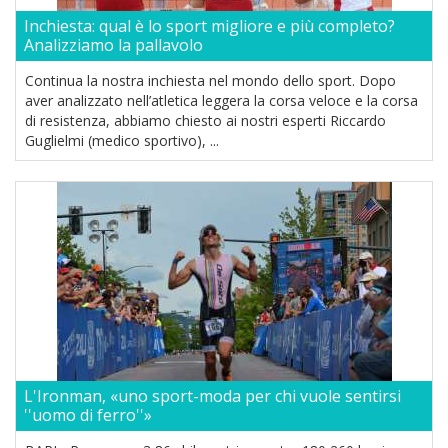
Inchiesta: qual è lo sport migliore e più completo?
Analizziamo la pallavolo
Continua la nostra inchiesta nel mondo dello sport. Dopo
aver analizzato nell’atletica leggera la corsa veloce e la corsa
di resistenza, abbiamo chiesto ai nostri esperti Riccardo
Guglielmi (medico sportivo), ...
L'Ironman, «uno sport-moda per chi vuole sentirsi
''uomo di ferro''»