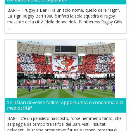
BARI – Il rugby a Bari? Ha un solo nome, quello delle “Tigri”.
La Tigri Rugby Bari 1980 è infatti la sola squadra di rugby
maschile della città (delle donne della Pantheress Rugby Girls
...
Se il Bari dovesse fallire: opportunità o condanna alla
mediocrità?
BARI - C’è un pensiero nascosto, forse nemmeno tanto, che
serpeggia da tempo tra i tifosi del Bari. Visti i risultati
deludenti, le scarse prospettive future e i troppi tentativi di