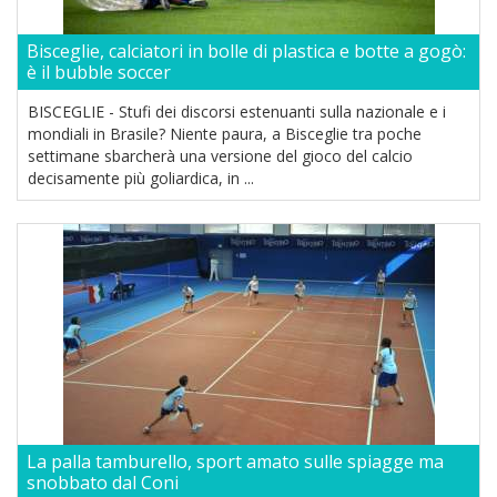
Bisceglie, calciatori in bolle di plastica e botte a gogò:
è il bubble soccer
BISCEGLIE - Stufi dei discorsi estenuanti sulla nazionale e i
mondiali in Brasile? Niente paura, a Bisceglie tra poche
settimane sbarcherà una versione del gioco del calcio
decisamente più goliardica, in ...
La palla tamburello, sport amato sulle spiagge ma
snobbato dal Coni