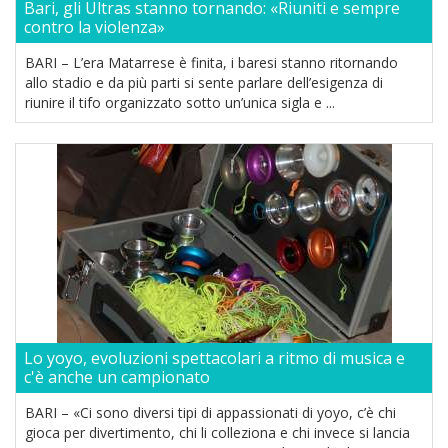
Bari, gli Ultras stanno tornando: «Riuniti e sempre
contro la violenza»
BARI – L’era Matarrese è finita, i baresi stanno ritornando
allo stadio e da più parti si sente parlare dell’esigenza di
riunire il tifo organizzato sotto un’unica sigla e ...
Lo yoyo, evoluzioni spettacolari a ritmo di musica e
c'è anche un campionato
BARI – «Ci sono diversi tipi di appassionati di yoyo, c’è chi
gioca per divertimento, chi li colleziona e chi invece si lancia