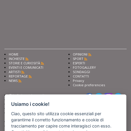
HOME
OPINIONI
INCHIESTE
SPORT
STORIE E CURIOSITÀ
ESPERTI
EVENTI E COMUNICATI
FOTOGALLERY
ARTISTI
SONDAGGI
REPORTAGE
CONTATTI
NEWS
Privacy
Cookie preferencies
Chiedi ai nostri esperti
Seguici su
Scrivi alla redazione
Usiamo i cookie!
Fai pubblicità con noi
Sostieni Barinedita
Iscriviti al nostro corso di
Ciao, questo sito utilizza cookie essenziali per
giornalismo
garantirne il corretto funzionamento e cookie di
Compra i nostri libri
tracciamento per capire come interagisci con esso.
Entra in Barinedita Map