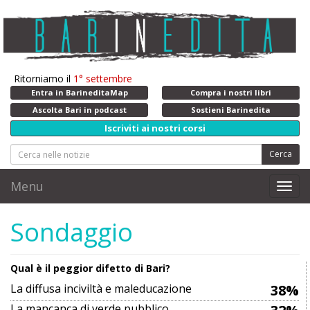
Ritorniamo il
1° settembre
Entra in BarineditaMap
Compra i nostri libri
Ascolta Bari in podcast
Sostieni Barinedita
Iscriviti ai nostri corsi
Cerca
Menu
Toggl
navig
Sondaggio
Qual è il peggior difetto di Bari?
La diffusa inciviltà e maleducazione
38%
La mancanca di verde pubblico