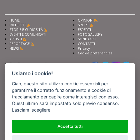
HOME
OPINIONI
INCHIESTE
SPORT
STORIE E CURIOSITÀ
ESPERTI
EVENTI E COMUNICATI
FOTOGALLERY
ARTISTI
SONDAGGI
REPORTAGE
CONTATTI
NEWS
Privacy
Cookie preferencies
Chiedi ai nostri esperti
Seguici su
Scrivi alla redazione
Usiamo i cookie!
Fai pubblicità con noi
Sostieni Barinedita
Iscriviti al nostro corso di
Ciao, questo sito utilizza cookie essenziali per
giornalismo
garantirne il corretto funzionamento e cookie di
Compra i nostri libri
tracciamento per capire come interagisci con esso.
Entra in Barinedita Map
Quest'ultimo sarà impostato solo previo consenso.
Lasciami scegliere
BARIREPORT s.a.s.
, Partita IVA 07355350724
Powered by
Netboom
Copyright BARIREPORT s.a.s. All rights reserved - Tutte le fotografie recanti il
logo di Barinedita sono state commissionate da BARIREPORT s.a.s. che ne
Accetta tutti
detiene i Diritti d'Autore e sono state prodotte nell'anno 2012 e seguenti
(tranne che non vi sia uno specifico anno di scatto riportato)