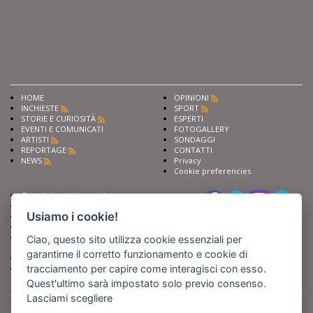
HOME
OPINIONI
INCHIESTE
SPORT
STORIE E CURIOSITÀ
ESPERTI
EVENTI E COMUNICATI
FOTOGALLERY
ARTISTI
SONDAGGI
REPORTAGE
CONTATTI
NEWS
Privacy
Cookie preferencies
Chiedi ai nostri esperti
Seguici su
Scrivi alla redazione
Usiamo i cookie!
Fai pubblicità con noi
Sostieni Barinedita
Iscriviti al nostro corso di
Ciao, questo sito utilizza cookie essenziali per
giornalismo
garantirne il corretto funzionamento e cookie di
Compra i nostri libri
tracciamento per capire come interagisci con esso.
Entra in Barinedita Map
Quest'ultimo sarà impostato solo previo consenso.
Lasciami scegliere
BARIREPORT s.a.s.
, Partita IVA 07355350724
Powered by
Netboom