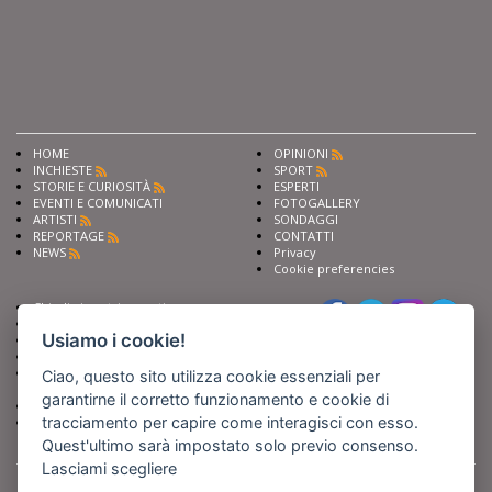
HOME
OPINIONI
INCHIESTE
SPORT
STORIE E CURIOSITÀ
ESPERTI
EVENTI E COMUNICATI
FOTOGALLERY
ARTISTI
SONDAGGI
REPORTAGE
CONTATTI
NEWS
Privacy
Cookie preferencies
Chiedi ai nostri esperti
Seguici su
Scrivi alla redazione
Usiamo i cookie!
Fai pubblicità con noi
Sostieni Barinedita
Iscriviti al nostro corso di
Ciao, questo sito utilizza cookie essenziali per
giornalismo
garantirne il corretto funzionamento e cookie di
Compra i nostri libri
tracciamento per capire come interagisci con esso.
Entra in Barinedita Map
Quest'ultimo sarà impostato solo previo consenso.
Lasciami scegliere
BARIREPORT s.a.s.
, Partita IVA 07355350724
Powered by
Netboom