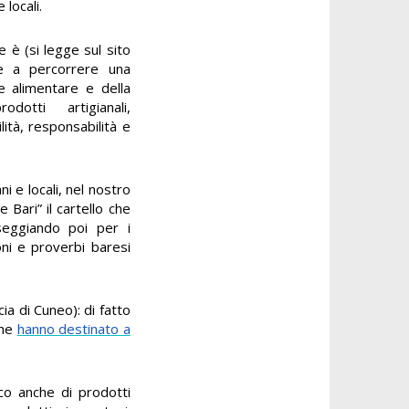
 locali.
ne è (si legge sul sito
are a percorrere una
e alimentare e della
dotti artigianali,
lità, responsabilità e
ni e locali, nel nostro
e Bari” il cartello che
seggiando poi per i
ioni e proverbi baresi
a di Cuneo): di fatto
che
hanno destinato a
oco anche di prodotti