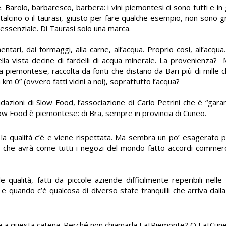
. Barolo, barbaresco, barbera: i vini piemontesi ci sono tutti e in g
ntalcino o il taurasi, giusto per fare qualche esempio, non sono g
’essenziale. Di Taurasi solo una marca.
entari, dai formaggi, alla carne, all’acqua. Proprio così, all’acqu
bella vista decine di fardelli di acqua minerale. La provenienza? 
 piemontese, raccolta da fonti che distano da Bari più di mille c
 0” (ovvero fatti vicini a noi), soprattutto l’acqua?
ioni di Slow Food, l’associazione di Carlo Petrini che è “gara
Slow Food è piemontese: di Bra, sempre in provincia di Cuneo.
 la qualità c’è e viene rispettata. Ma sembra un po’ esagerato par
io, che avrà come tutti i negozi del mondo fatto accordi commer
 qualità, fatti da piccole aziende difficilmente reperibili nell
i e quando c’è qualcosa di diverso state tranquilli che arriva dal
me a questa catena. Perché non chiamarla EatPiemonte? O EatCune