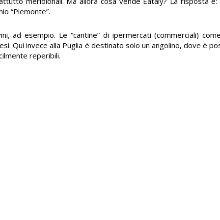
prattutto meridionali. Ma allora cosa vende Eataly? La risposta è:
chio “Piemonte”.
ini, ad esempio. Le “cantine” di ipermercati (commerciali) co
si. Qui invece alla Puglia è destinato solo un angolino, dove è po
ilmente reperibili.