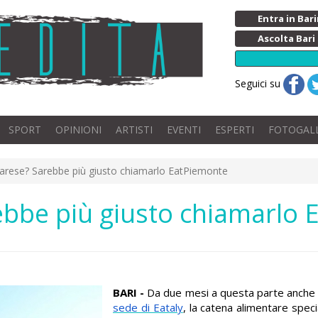
Entra in Ba
Ascolta Bari
Seguici su
SPORT
OPINIONI
ARTISTI
EVENTI
ESPERTI
FOTOGAL
barese? Sarebbe più giusto chiamarlo EatPiemonte
rebbe più giusto chiamarlo
BARI -
Da due mesi a questa parte anche 
sede di Eataly
, la catena alimentare speci