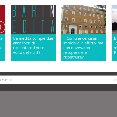
ra
Barinedita compie due
Il Comune cerca un
B
anni: liberi di
immobile in affitto: ma
'
:
raccontare il vero
non dovevamo
m
volto della città
recuperare e
P
ricostruire?