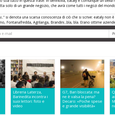
 stia tutto in questa frase: In definitiva, Eataly è comunque un bella r
i tratta solo di un grande negozio, che avrà come tutti i negozi del m
i.." si denota una scarsa conoscenza di ciò che si scrive: eataly non 
ogno, Fontanafredda, Agrilanga, Brandini...bla, bla. Erano ottime aziend
Libreria Laterza,
G7, Bari bloccata: ma
Q
Barinedita incontra i
ne è valsa la pena?
a
suoi lettori: foto e
Decaro: «Poche spese
M
video
e grande visibilità»
n