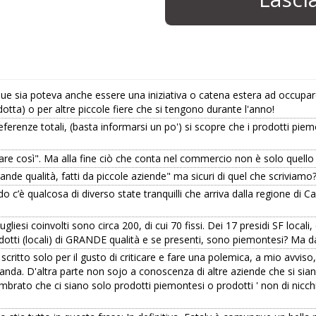
e sia poteva anche essere una iniziativa o catena estera ad occupare 
dotta) o per altre piccole fiere che si tengono durante l'anno!
ferenze totali, (basta informarsi un po') si scopre che i prodotti piem
are così". Ma alla fine ciò che conta nel commercio non è solo quello
rande qualità, fatti da piccole aziende" ma sicuri di quel che scriviamo
’è qualcosa di diverso state tranquilli che arriva dalla regione di Cav
gliesi coinvolti sono circa 200, di cui 70 fissi. Dei 17 presidi SF locali
tti (locali) di GRANDE qualità e se presenti, sono piemontesi? Ma dai
ritto solo per il gusto di criticare e fare una polemica, a mio avviso,
manda. D'altra parte non sojo a conoscenza di altre aziende che si sia
mbrato che ci siano solo prodotti piemontesi o prodotti ' non di nicchi