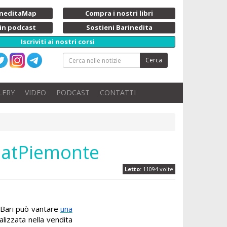
rineditaMap
Compra i nostri libri
 in podcast
Sostieni Barinedita
Iscriviti ai nostri corsi
Cerca
LERY
VIDEO
PODCAST
CONTATTI
 EatPiemonte
Letto:
11094 volte
Bari può vantare
una
alizzata nella vendita