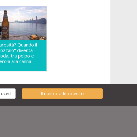
aresità? Quando il
'cozzalo'' diventa
oda, tra polpo e
eroni alla canna
Il nostro video inedito