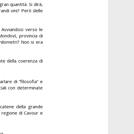
ran quantità. Si dirà,
randi vini? Però delle
a. Avviandosi verso le
Mondovì, provincia di
hilometri? Non si era
nte della coerenza di
lare di “filosofia” e
ciali con determinate
e catene della grande
la regione di Cavour e
o.