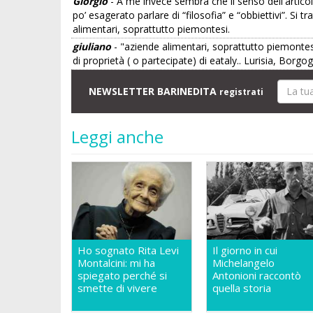
Giorgio
- A me invece sembra che il senso dell'articolo
po’ esagerato parlare di “filosofia” e “obbiettivi”. S
alimentari, soprattutto piemontesi.
giuliano
- "aziende alimentari, soprattutto piemontes
di proprietà ( o partecipate) di eataly.. Lurisia, Borg
NEWSLETTER BARINEDITA
registrati
Leggi anche
Ho sognato Rita Levi
Il giorno in cui
Montalcini: mi ha
Michelangelo
spiegato perché si
Antonioni raccontò
smette di vivere
quella storia