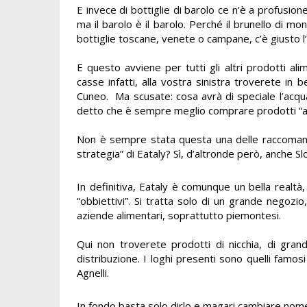
E invece di bottiglie di barolo ce n’è a profusione
ma il barolo è il barolo. Perché il brunello di mo
bottiglie toscane, venete o campane, c’è giusto l
E questo avviene per tutti gli altri prodotti alim
casse infatti, alla vostra sinistra troverete in 
Cuneo. Ma scusate: cosa avrà di speciale l’acqua
detto che è sempre meglio comprare prodotti “a km
Non è sempre stata questa una delle raccomandaz
strategia” di Eataly? Sì, d’altronde però, anche 
In definitiva, Eataly è comunque un bella realtà,
“obbiettivi”. Si tratta solo di un grande negoz
aziende alimentari, soprattutto piemontesi.
Qui non troverete prodotti di nicchia, di grande
distribuzione. I loghi presenti sono quelli famos
Agnelli.
In fondo basta solo dirlo e magari cambiare no