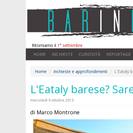
Ritorniamo il
1° settembre
HOME
INCHIESTE
CURIOSITÀ
REPORTAGE
Home
Inchieste e approfondimenti
L'Eataly 
L'Eataly barese? Sa
mercoledì 9 ottobre 2013
di Marco Montrone