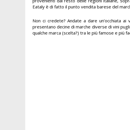
provenienti dal resto delle regioni italiane, so
Eataly è di fatto il punto vendita barese del mar
Non ci credete? Andate a dare un’occhiata ai v
presentano decine di marche diverse di vini puglie
qualche marca (scelta?) tra le più famose e più fac