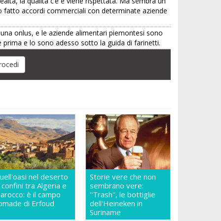
ealtà, la qualità c’è e viene rispettata. Ma sembra un
ondo fatto accordi commerciali con determinate aziende
è una onlus, e le aziende alimentari piemontesi sono
e prima e lo sono adesso sotto la guida di farinetti.
uell'oasi nel deserto
Storie vere che non
i confini tra Algeria e
sembrano vere:
arocco: è il campo
''Trash'', le bottiglie
omade di Erfoud
dell'Heineken in
Suriname