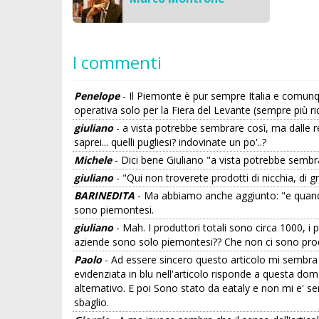
I commenti
Penelope
- Il Piemonte è pur sempre Italia e comunqu
operativa solo per la Fiera del Levante (sempre più ri
giuliano
- a vista potrebbe sembrare così, ma dalle re
saprei... quelli pugliesi? indovinate un po'..?
Michele
- Dici bene Giuliano "a vista potrebbe sembr
giuliano
- "Qui non troverete prodotti di nicchia, di g
BARINEDITA
- Ma abbiamo anche aggiunto: "e quando c
sono piemontesi.
giuliano
- Mah. I produttori totali sono circa 1000, i pu
aziende sono solo piemontesi?? Che non ci sono prodo
Paolo
- Ad essere sincero questo articolo mi sembra sc
evidenziata in blu nell'articolo risponde a questa do
alternativo. E poi Sono stato da eataly e non mi e' se
sbaglio.