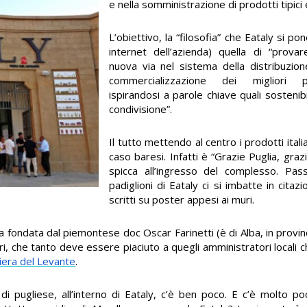
e nella somministrazione di prodotti tipici e
L’obiettivo, la “filosofia” che Eataly si po
internet dell’azienda) quella di “prov
nuova via nel sistema della distribuzion
commercializzazione dei migliori pro
ispirandosi a parole chiave quali sostenibi
condivisione”.
Il tutto mettendo al centro i prodotti italia
caso baresi. Infatti è “Grazie Puglia, grazi
spicca all’ingresso del complesso. Pas
padiglioni di Eataly ci si imbatte in citaz
scritti su poster appesi ai muri.
ondata dal piemontese doc Oscar Farinetti (è di Alba, in provinci
i, che tanto deve essere piaciuto a quegli amministratori locali 
Fiera del Levante
.
e, di pugliese, all’interno di Eataly, c’è ben poco. E c’è molto p