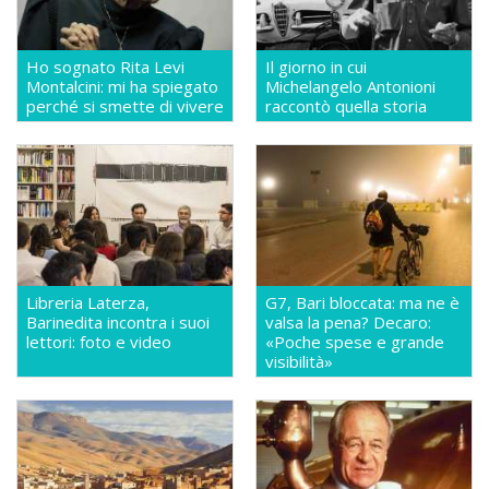
Ho sognato Rita Levi
Il giorno in cui
Montalcini: mi ha spiegato
Michelangelo Antonioni
perché si smette di vivere
raccontò quella storia
Libreria Laterza,
G7, Bari bloccata: ma ne è
Barinedita incontra i suoi
valsa la pena? Decaro:
lettori: foto e video
«Poche spese e grande
visibilità»