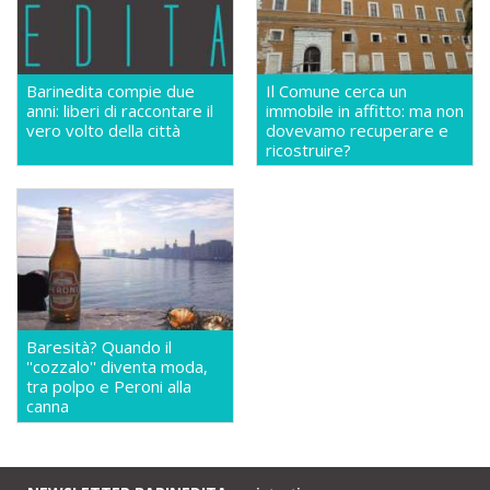
Barinedita compie due
Il Comune cerca un
anni: liberi di raccontare il
immobile in affitto: ma non
vero volto della città
dovevamo recuperare e
ricostruire?
Baresità? Quando il
''cozzalo'' diventa moda,
tra polpo e Peroni alla
canna