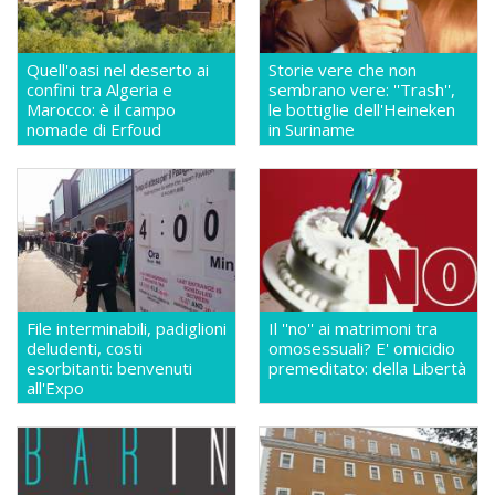
Quell'oasi nel deserto ai
Storie vere che non
confini tra Algeria e
sembrano vere: ''Trash'',
Marocco: è il campo
le bottiglie dell'Heineken
nomade di Erfoud
in Suriname
File interminabili, padiglioni
Il ''no'' ai matrimoni tra
deludenti, costi
omosessuali? E' omicidio
esorbitanti: benvenuti
premeditato: della Libertà
all'Expo