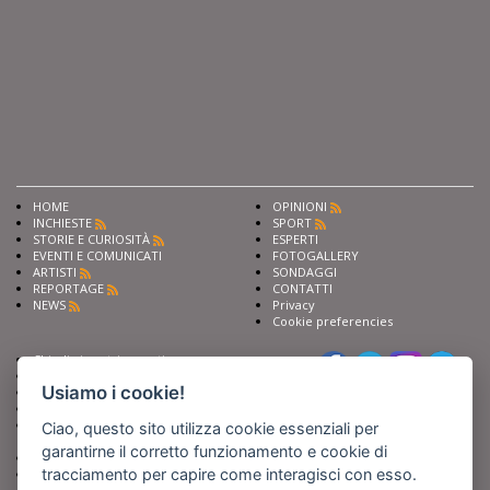
HOME
OPINIONI
INCHIESTE
SPORT
STORIE E CURIOSITÀ
ESPERTI
EVENTI E COMUNICATI
FOTOGALLERY
ARTISTI
SONDAGGI
REPORTAGE
CONTATTI
NEWS
Privacy
Cookie preferencies
Chiedi ai nostri esperti
Seguici su
Scrivi alla redazione
Usiamo i cookie!
Fai pubblicità con noi
Sostieni Barinedita
Iscriviti al nostro corso di
Ciao, questo sito utilizza cookie essenziali per
giornalismo
garantirne il corretto funzionamento e cookie di
Compra i nostri libri
tracciamento per capire come interagisci con esso.
Entra in Barinedita Map