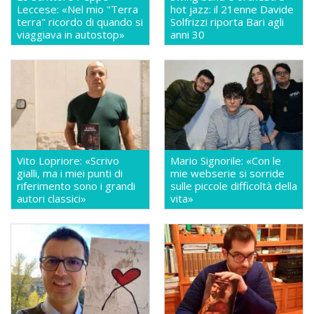
Leccese: «Nel mio "Terra
hot jazz: il 21enne Davide
terra" ricordo di quando si
Solfrizzi riporta Bari agli
viaggiava in autostop»
anni 30
Vito Lopriore: «Scrivo
Mario Signorile: «Con le
gialli, ma i miei punti di
mie webserie si sorride
riferimento sono i grandi
sulle piccole difficoltà della
autori classici»
vita»