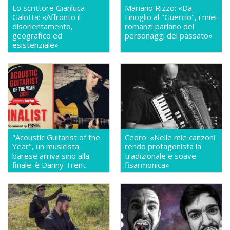
Lo scrittore Gianluca
Mariano Rizzo: «Da
Galotta: «Affronto il
Finoglio al "Guercio", i miei
disorientamento,
romanzi parlano dei
geografico ed
personaggi del passato»
esistenziale»
"Acoustic Guitarist of the
Cedro: «Nelle mie canzoni
Year", un musicista
rendo protagonista la
barese arriva sino alla
tradizionale e soave
finale: è Danny Trent
fisarmonica»