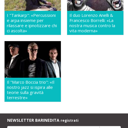
I "Tankarp": «Percussioni
Il duo Lorenzo Anelli &
e arpa insieme per
Francesco Borrelli: «La
rilassare e ipnotizzare chi
nostra musica contro la
ci ascolta»
vita moderna»
Il "Marco Boccia trio": «Il
nostro jazz si ispira alle
teorie sulla gravità
terrestre»
NEWSLETTER BARINEDITA
registrati