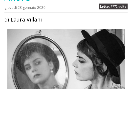
Letto:
7772 volte
giovedì 23 gennaio 2020
di Laura Villani