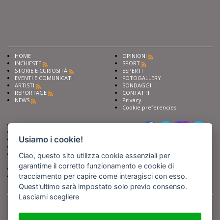
HOME
OPINIONI
INCHIESTE
SPORT
STORIE E CURIOSITÀ
ESPERTI
EVENTI E COMUNICATI
FOTOGALLERY
ARTISTI
SONDAGGI
REPORTAGE
CONTATTI
NEWS
Privacy
Cookie preferencies
Chiedi ai nostri esperti
Seguici su
Scrivi alla redazione
Usiamo i cookie!
Fai pubblicità con noi
Sostieni Barinedita
Iscriviti al nostro corso di
Ciao, questo sito utilizza cookie essenziali per
giornalismo
garantirne il corretto funzionamento e cookie di
Compra i nostri libri
tracciamento per capire come interagisci con esso.
Entra in Barinedita Map
Quest'ultimo sarà impostato solo previo consenso.
Lasciami scegliere
BARIREPORT s.a.s.
, Partita IVA 07355350724
Powered by
Netboom
Copyright BARIREPORT s.a.s. All rights reserved - Tutte le fotografie recanti il
logo di Barinedita sono state commissionate da BARIREPORT s.a.s. che ne