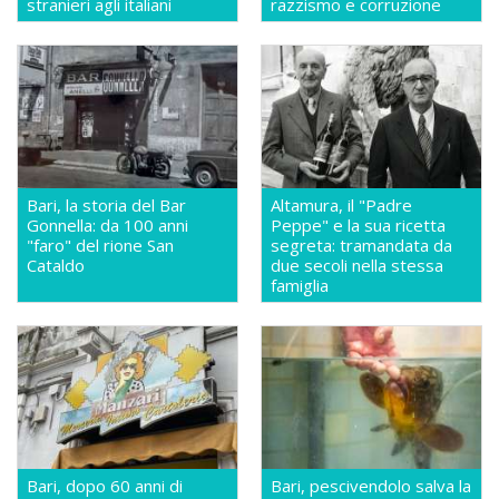
stranieri agli italiani
razzismo e corruzione
Bari, la storia del Bar
Altamura, il "Padre
Gonnella: da 100 anni
Peppe" e la sua ricetta
"faro" del rione San
segreta: tramandata da
Cataldo
due secoli nella stessa
famiglia
Bari, dopo 60 anni di
Bari, pescivendolo salva la