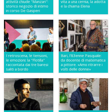
attività chiude "Manzari":
vita a una cernia, la adotta
storico negozio di intimo
e la chiama Elena
in corso De Gasperi
I retroscena, le tensioni,
Bari, l'83enne Pasquale:
le emozioni: la "Flotilla"
da docente di matematica
raccontata dai tre baresi
a pittore. «Amo ritrarre i
saliti a bordo
volti delle donne»