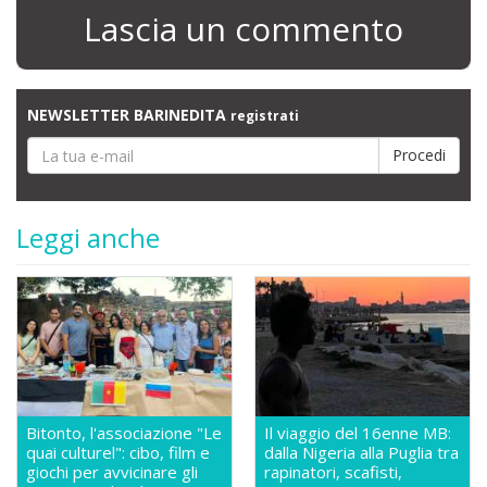
Lascia un commento
NEWSLETTER BARINEDITA
registrati
Leggi anche
Bitonto, l'associazione "Le
Il viaggio del 16enne MB:
quai culturel": cibo, film e
dalla Nigeria alla Puglia tra
giochi per avvicinare gli
rapinatori, scafisti,