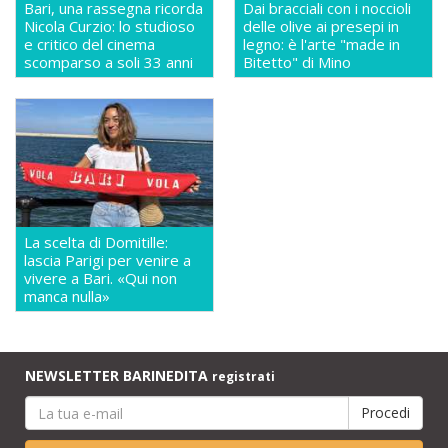
Bari, una rassegna ricorda
Dai bracciali con i noccioli
Nicola Curzio: lo studioso
delle olive ai presepi in
e critico del cinema
legno: è l'arte "made in
scomparso a soli 33 anni
Bitetto" di Mino
La scelta di Domitille:
lascia Parigi per venire a
vivere a Bari. «Qui non
manca nulla»
NEWSLETTER BARINEDITA
registrati