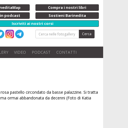
rineditaMap
Compra i nostri libri
 in podcast
Sostieni Barinedita
Iscriviti ai nostri corsi
Cerca
LERY
VIDEO
PODCAST
CONTATTI
rosa pastello circondato da basse palazzine. Si tratta
o, ma ormai abbandonata da decenni (Foto di Katia