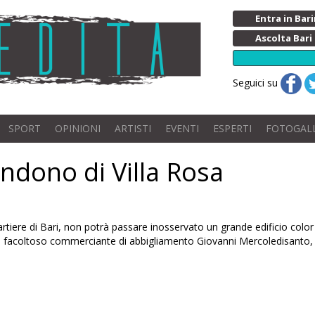
Entra in Ba
Ascolta Bari
Seguici su
SPORT
OPINIONI
ARTISTI
EVENTI
ESPERTI
FOTOGAL
ndono di Villa Rosa
tiere di Bari, non potrà passare inosservato un grande edificio color 
0 dal facoltoso commerciante di abbigliamento Giovanni Mercoledisant