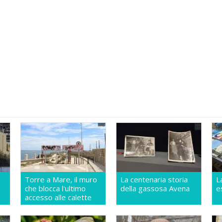
Torre a Mare, il muro
La centenaria storia
L
che blocca l'ultimo
della gassosa Avena
e
accesso alle calette