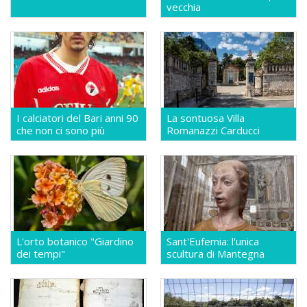
vecchia
I calciatori del Bari anni 90
La sontuosa Villa
che non ci sono più
Romanazzi Carducci
L'orto botanico "Giardino
Sant'Eufemia: l'unica
dei tempi"
scultura di Mantegna