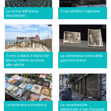
La storia dell'arena
Il cascamificio Capitanio
Airiciclotteri
Torre a Mare, il muro che
La centenaria storia della
blocca l'ultimo accesso
gassosa Avena
alle calette
La letteratura esoterica
Le saracinesche
abbassate a San Pasquale