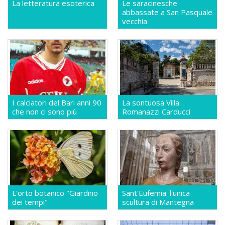
La letteratura esoterica
Le saracinesche
abbassate a San Pasquale
vecchia
I calciatori del Bari anni 90
La sontuosa Villa
che non ci sono più
Romanazzi Carducci
L'orto botanico "Giardino
Sant'Eufemia: l'unica
dei tempi"
scultura di Mantegna