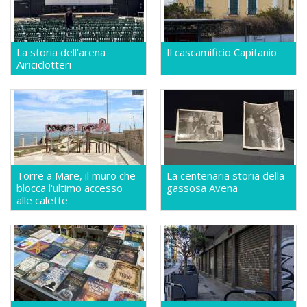
La storia dell'arena
Il cascamificio Capitanio
Airiciclotteri
Torre a Mare, il muro che
La centenaria storia della
blocca l'ultimo accesso
gassosa Avena
alle calette