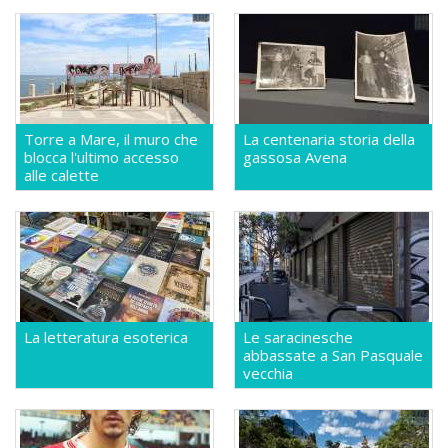
Torre a Mare, il muro che
La centenaria storia della
blocca l'ultimo accesso
gassosa Avena
alle calette
La letteratura esoterica
Le saracinesche
abbassate a San Pasquale
vecchia