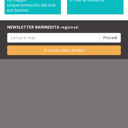
cinquecentesche del sud-
est barese
NEWSLETTER BARINEDITA
registrati
Il nostro video inedito