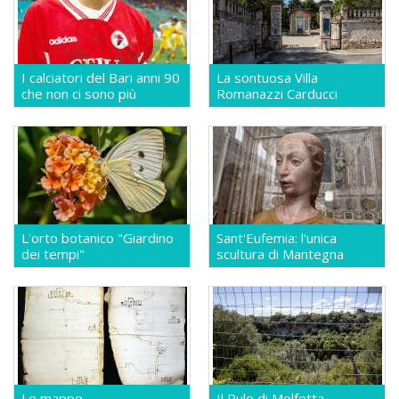
I calciatori del Bari anni 90
La sontuosa Villa
che non ci sono più
Romanazzi Carducci
L'orto botanico "Giardino
Sant'Eufemia: l'unica
dei tempi"
scultura di Mantegna
Le mappe
Il Pulo di Molfetta