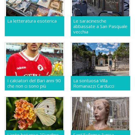
La letteratura esoterica
Le saracinesche
abbassate a San Pasquale
vecchia
I calciatori del Bari anni 90
La sontuosa Villa
che non ci sono più
Romanazzi Carducci
L'orto botanico "Giardino
Sant'Eufemia: l'unica