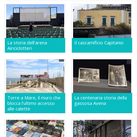
La storia dell'arena
Il cascamificio Capitanio
Airiciclotteri
Torre a Mare, il muro che
La centenaria storia della
blocca l'ultimo accesso
gassosa Avena
alle calette