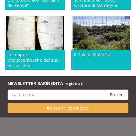
dei tempi"
scultura di Mantegna
Le mappe
Il Pulo di Molfetta
cinquecentesche del sud-
est barese
NEWSLETTER BARINEDITA
registrati
Il nostro video inedito