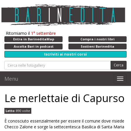
Ritorniamo il
1° settembre
Entra in BarineditaMap
Compra i nostri libri
Ascolta Bari in podcast
Sostieni Barinedita
Iscriviti ai nostri corsi
Cerca
Menu
Toggl
navig
Le merlettaie di Capurso
Letto:
890 volte
È conosciuto essenzialmente per essere il comune dove risiede
Checco Zalone e sorge la settecentesca Basilica di Santa Maria