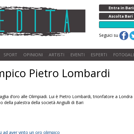
Entra in Ba
Ascolta Bari
Seguici su
SPORT
OPINIONI
ARTISTI
EVENTI
ESPERTI
FOTOGAL
limpico Pietro Lombardi
glia d’oro alle Olimpiadi. Lui è Pietro Lombardi, trionfatore a Londra 
 della palestra della società Angiulli di Bari
esi ad aver vinto un oro olimpico