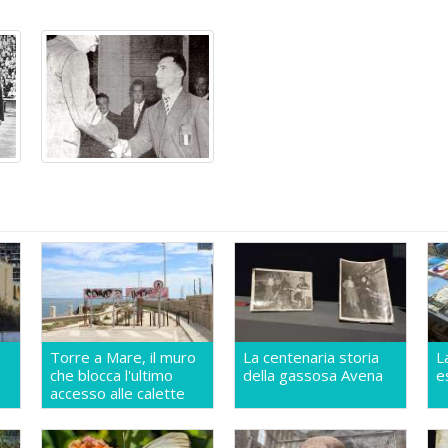
Torre a Mare, il muro
La centenaria storia
L
che blocca l'ultimo
della gassosa Avena
e
accesso alle calette