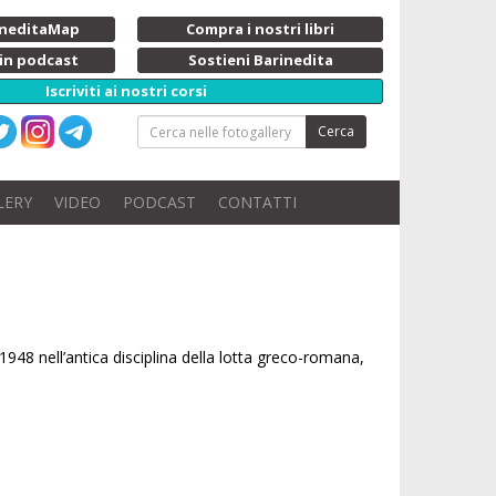
rineditaMap
Compra i nostri libri
 in podcast
Sostieni Barinedita
Iscriviti ai nostri corsi
Cerca
LERY
VIDEO
PODCAST
CONTATTI
1948 nell’antica disciplina della lotta greco-romana,