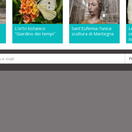
L'orto botanico
Sant'Eufemia: l'unica
L
"Giardino dei tempi"
scultura di Mantegna
c
s