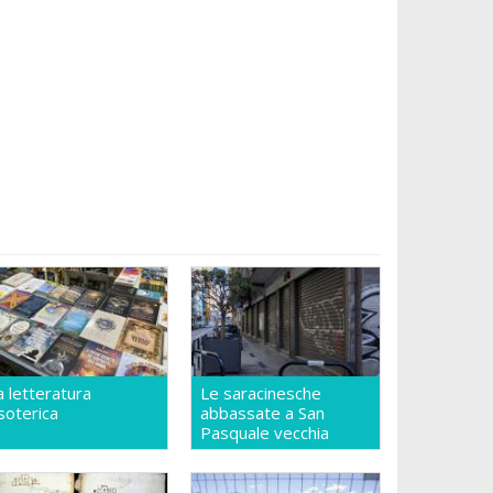
a letteratura
Le saracinesche
soterica
abbassate a San
Pasquale vecchia