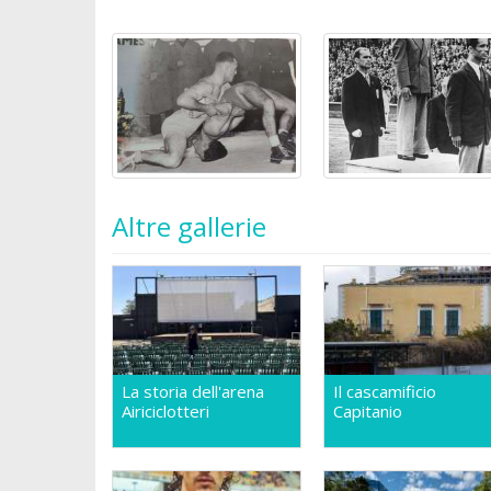
Altre gallerie
La storia dell'arena
Il cascamificio
Airiciclotteri
Capitanio