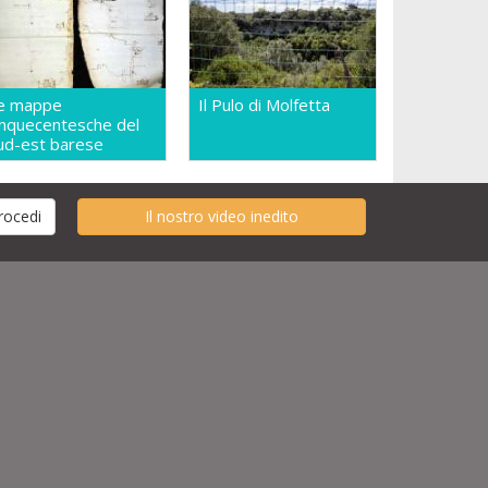
e mappe
Il Pulo di Molfetta
inquecentesche del
ud-est barese
Il nostro video inedito