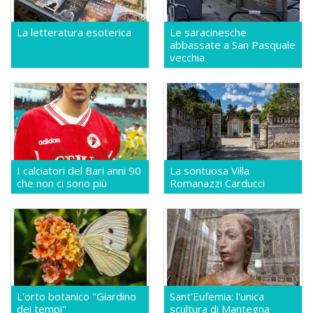
La letteratura esoterica
Le saracinesche
abbassate a San Pasquale
vecchia
I calciatori del Bari anni 90
La sontuosa Villa
che non ci sono più
Romanazzi Carducci
L'orto botanico "Giardino
Sant'Eufemia: l'unica
dei tempi"
scultura di Mantegna