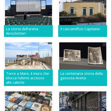
La storia dell'arena
Il cascamificio Capitanio
Airiciclotteri
Torre a Mare, il muro che
La centenaria storia della
blocca l'ultimo accesso
gassosa Avena
alle calette